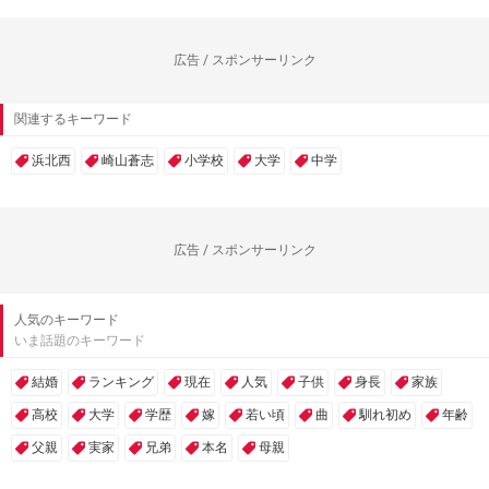
広告 / スポンサーリンク
関連するキーワード
浜北西
崎山蒼志
小学校
大学
中学
広告 / スポンサーリンク
人気のキーワード
いま話題のキーワード
結婚
ランキング
現在
人気
子供
身長
家族
高校
大学
学歴
嫁
若い頃
曲
馴れ初め
年齢
父親
実家
兄弟
本名
母親