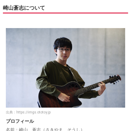
崎山蒼志について
出典：
https://imgs.ototoy.jp
プロフィール
名前：崎山 蒼志（さきやま そうし）