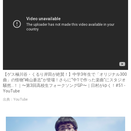
【ゲス極川谷・くるり岸田が絶賛！】中学3年生で「オリジナル300
曲」の怪物”崎山蒼志”が登場！さらに“中1で作った楽曲”にスタジオ
騒然…！｜〜第3回高校生フォークソングGP〜｜日村がゆく！#51 -
YouTube
出典：YouTube