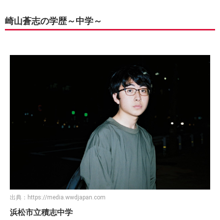
崎山蒼志の学歴～中学～
出典：
https://media.wwdjapan.com
浜松市立積志中学