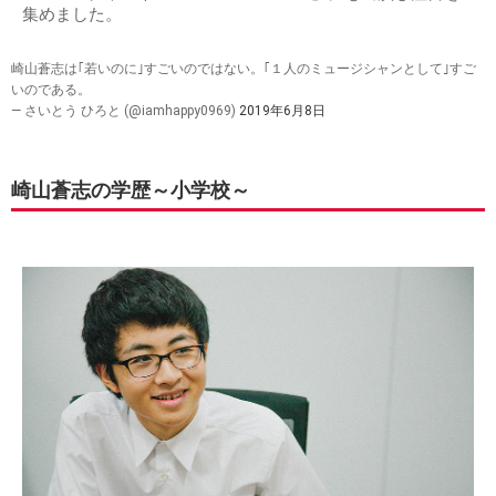
集めました。
崎山蒼志は｢若いのに｣すごいのではない。｢１人のミュージシャンとして｣すご
いのである。
— さいとう ひろと (@iamhappy0969)
2019年6月8日
崎山蒼志の学歴～小学校～