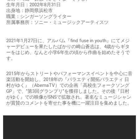
生年月日：2002年8月31日
出身地：静岡県浜松市
職業：シンガーソングライター
所属事務所：ソニー・ミュージックアーティスツ
2021年1月27日に、アルバム『find fuse in youth』にてメジ
ャーデビューを果たしたばかりの崎山蒼志は、4歳からギタ
ーをはじめ、なんと小学6年生の頃から作曲を始めたそうで
す。
2015年からストリートやパフォーマンスイベントを中心に音
楽活動を開始し、2018年の『バラエティ開拓バラエティ 日
村がゆく』（AbemaTV）での企画「高校生フォークソング
GP」で、”第3回グランプリ”を獲得しました。その後『日村
がゆく』での映像がSNSで拡散され、著名なミュージシャン
が賞賛のコメントを寄せた事を機に一躍注目を集めました。