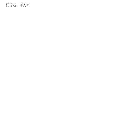
配信者・ボカロ
音楽家
人気曲・アルバム
テレビ・主題歌
ランキング
Copyright (C) Arty[アーティ]｜音楽・アーティスト情報サイト