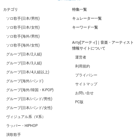
カテゴリ
特集一覧
ソロ歌手(日本/男性)
キュレーター一覧
ソロ歌手(日本/女性)
キーワード一覧
ソロ歌手(海外/男性)
Arty[アーティ]｜音楽・アーティスト
ソロ歌手(海外/女性)
情報サイトについて
グループ(日本/2人組)
運営者
グループ(日本/3人組)
利用規約
グループ(日本/4人組以上)
プライバシー
グループ(海外/バンド)
サイトマップ
グループ(海外/韓国・K-POP)
お問い合せ
グループ(日本/バンド/男性)
PC版
グループ(日本/バンド/女性)
ヴィジュアル系（V系）
ラッパー・HIPHOP
演歌歌手