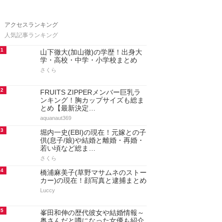
アクセスランキング
人気記事ランキング
1
山下徹大(加山徹)の学歴！出身大
学・高校・中学・小学校まとめ
さくら
2
FRUITS ZIPPERメンバー巨乳ラ
ンキング！胸カップサイズも総ま
とめ【最新決定…
aquanaut369
3
堀内一史(EBI)の現在！元嫁との子
供(息子/娘)や結婚と離婚・再婚・
若い頃など総ま…
さくら
4
橋浦麻美子(草野マサムネのストー
カー)の現在！顔写真と逮捕まとめ
Luccy
5
峯田和伸の歴代彼女や結婚情報～
奥さんだと噂になった女優も紹介