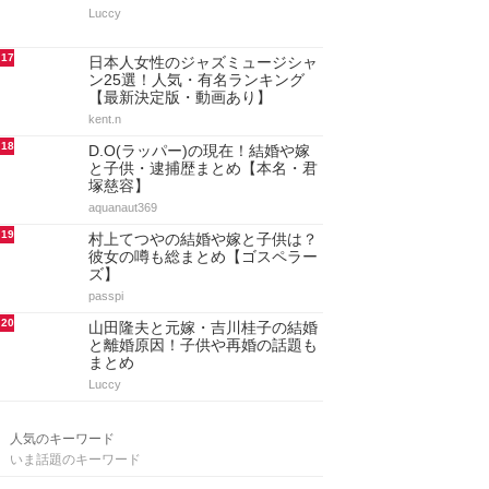
Luccy
17
日本人女性のジャズミュージシャ
ン25選！人気・有名ランキング
【最新決定版・動画あり】
kent.n
18
D.O(ラッパー)の現在！結婚や嫁
と子供・逮捕歴まとめ【本名・君
塚慈容】
aquanaut369
19
村上てつやの結婚や嫁と子供は？
彼女の噂も総まとめ【ゴスペラー
ズ】
passpi
20
山田隆夫と元嫁・吉川桂子の結婚
と離婚原因！子供や再婚の話題も
まとめ
Luccy
人気のキーワード
いま話題のキーワード