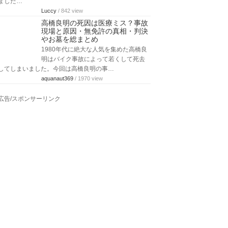
ました…
Luccy
/ 842 view
高橋良明の死因は医療ミス？事故
現場と原因・無免許の真相・判決
やお墓を総まとめ
1980年代に絶大な人気を集めた高橋良
明はバイク事故によって若くして死去
してしまいました。今回は高橋良明の事…
aquanaut369
/ 1970 view
広告/スポンサーリンク