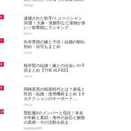
passpi
6
逮捕された歌手/ミュージシャン
30選！大麻・覚醒剤など薬物が多
い／衝撃順にランキング…
kent.n
7
向井秀徳の嫁と子供！結婚の馴れ
初め・自宅もまとめ
Luccy
8
桜井賢の結婚！嫁との出会いや子
供まとめ【THE ALFEE】
Luccy
9
岡崎英美の暗黒時代とは？身長と
性別・結婚・使用機材まとめ【サ
カナクションのキーボード…
Luccy
10
聖飢魔IIのメンバーと現在！本名
や年齢と素顔・海外の反応と解散
の真相・今の活動を総ま…
aquanaut369