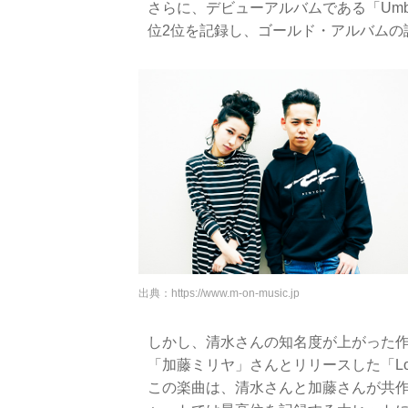
さらに、デビューアルバムである「Umb
位2位を記録し、ゴールド・アルバムの
出典：
https://www.m-on-music.jp
しかし、清水さんの知名度が上がった作
「加藤ミリヤ」さんとリリースした「Love
この楽曲は、清水さんと加藤さんが共作したも