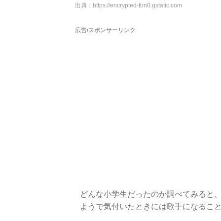
出典：
https://encrypted-tbn0.gstatic.com
広告/スポンサーリンク
どんな小学生だったのか調べてみると
ようで気付いたときには歌手になるこ