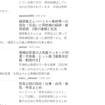
している彼ですが、現在結婚はしてい
るのか注目されています。今回は串田
アキラ…
aquanaut369
/ 506 view
槇原敬之とパートナー奥村秀一の
現在！出会いと同性婚の経緯・破
局原因、2度の逮捕と近況…
槇原敬之さんとは、20年以上に渡って
同性婚状態にあった奥村秀一さん。同
時に、槇原さんの個人事務所の代表も務め…
passpi
/ 1623 view
尾崎紀世彦の人気曲ランキング20
選！代表曲・ヒット曲【最新決定
版・動画付き】
圧倒的な歌唱力で一世を風靡、2012年
に惜しまれながらもこの世を去った尾
崎紀世彦。今回はそんな尾崎紀世彦の曲…
maru._.wanwan
/ 1340 view
世良公則の現在！仕事・自宅・病
気・年収まとめ
ロックバンド「世良公則＆ツイスト」
として活動し、日本音楽界にロックの
魅力を広めた世良公則の現在をまとめ