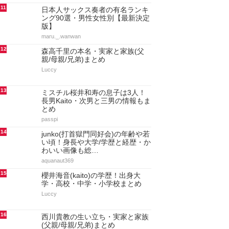
11
日本人サックス奏者の有名ランキ
ング90選・男性女性別【最新決定
版】
maru._.wanwan
12
森高千里の本名・実家と家族(父
親/母親/兄弟)まとめ
Luccy
13
ミスチル桜井和寿の息子は3人！
長男Kaito・次男と三男の情報もま
とめ
passpi
14
junko(打首獄門同好会)の年齢や若
い頃！身長や大学/学歴と経歴・か
わいい画像も総…
aquanaut369
15
櫻井海音(kaito)の学歴！出身大
学・高校・中学・小学校まとめ
Luccy
16
西川貴教の生い立ち・実家と家族
(父親/母親/兄弟)まとめ