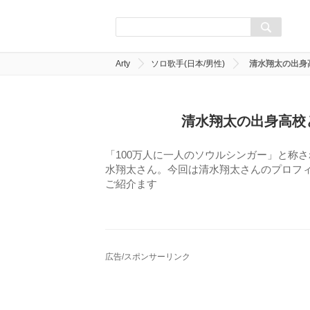
Arty
ソロ歌手(日本/男性)
清水翔太の出身
清水翔太の出身高校
「100万人に一人のソウルシンガー」と称
水翔太さん。今回は清水翔太さんのプロフ
ご紹介ます
広告/スポンサーリンク