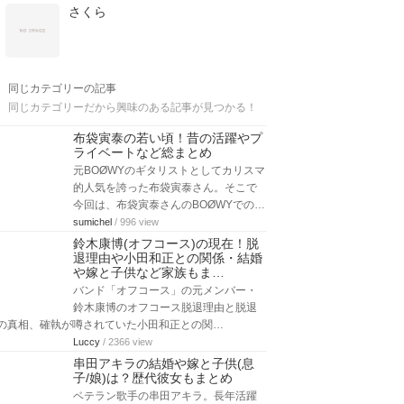
さくら
同じカテゴリーの記事
同じカテゴリーだから興味のある記事が見つかる！
布袋寅泰の若い頃！昔の活躍やプ
ライベートなど総まとめ
元BOØWYのギタリストとしてカリスマ
的人気を誇った布袋寅泰さん。そこで
今回は、布袋寅泰さんのBOØWYでの…
sumichel
/ 996 view
鈴木康博(オフコース)の現在！脱
退理由や小田和正との関係・結婚
や嫁と子供など家族もま…
バンド「オフコース」の元メンバー・
鈴木康博のオフコース脱退理由と脱退
の真相、確執が噂されていた小田和正との関…
Luccy
/ 2366 view
串田アキラの結婚や嫁と子供(息
子/娘)は？歴代彼女もまとめ
ベテラン歌手の串田アキラ。長年活躍