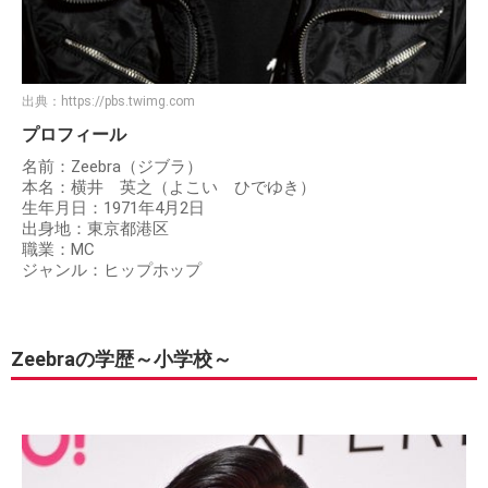
出典：
https://pbs.twimg.com
プロフィール
名前：Zeebra（ジブラ）
本名：横井 英之（よこい ひでゆき）
生年月日：1971年4月2日
出身地：東京都港区
職業：MC
ジャンル：ヒップホップ
Zeebraの学歴～小学校～