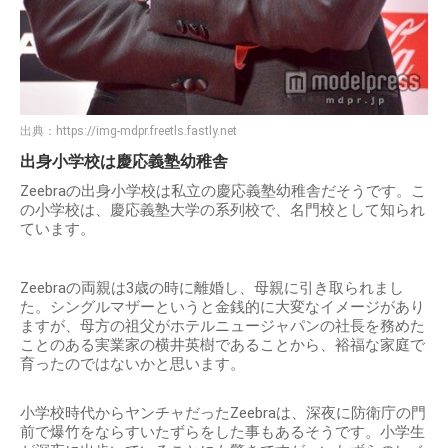
出典：
https://img-mdpr.freetls.fastly.net
出身小学校は慶応義塾幼稚舎
Zeebraの出身小学校は私立の慶応義塾幼稚舎だそうです。こ
の小学校は、慶応義塾大学の系列校で、名門校として知られ
ています。
Zeebraの両親は3歳の時に離婚し、母親に引き取られまし
た。シングルマザーというと金銭的に大変なイメージがあり
ますが、母方の祖父がホテルニュージャパンの社長を務めた
ことのある実業家の横井英樹であることから、裕福な家庭で
育ったのではないかと思います。
小学校時代からヤンチャだったZeebraは、深夜に防衛庁の門
前で爆竹をならすいたずらをした事もあるそうです。小学生