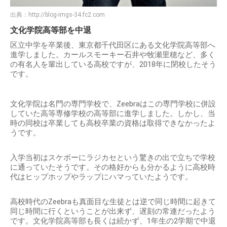
出典：
http://blog-imgs-34.fc2.com
文化学院高等部を中退
区立中学を卒業後、東京都千代田区にある文化学院高等部へ
進学しました。カールスモーキー石井や牧瀬里穂など、多く
の有名人を輩出している高校ですが、2018年に閉校したそう
です。
文化学院は名門の専門学校で、Zeebraはこの専門学校に併設
していた高等専修学校の高等部に進学しました。しかし、当
時の同校は卒業しても高校卒業の資格は取得できなかったよ
うです。
入学当初はスケボーにラジカセという驚きの出で立ちで学校
に通っていたそうです。その格好からも分かるように高校時
代はヒップホップやラップにハマっていたようです。
高校時代のZeebraも真面目な生徒とは逆で同じ時間に起きて
同じ時間に行くということが出来ず、遅刻の常連だったよう
です。文化学院高等部も長くは続かず、1年生の2学期で中退