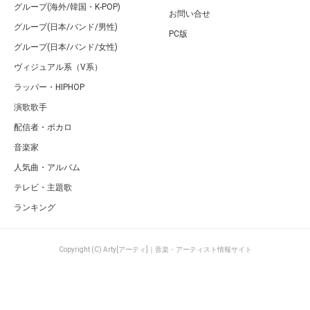
グループ(海外/韓国・K-POP)
お問い合せ
グループ(日本/バンド/男性)
PC版
グループ(日本/バンド/女性)
ヴィジュアル系（V系）
ラッパー・HIPHOP
演歌歌手
配信者・ボカロ
音楽家
人気曲・アルバム
テレビ・主題歌
ランキング
Copyright (C) Arty[アーティ]｜音楽・アーティスト情報サイト