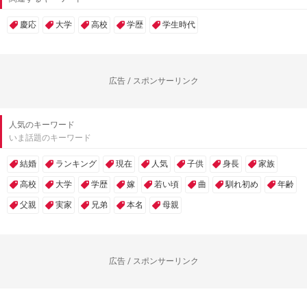
慶応
大学
高校
学歴
学生時代
広告 / スポンサーリンク
人気のキーワード
いま話題のキーワード
結婚
ランキング
現在
人気
子供
身長
家族
高校
大学
学歴
嫁
若い頃
曲
馴れ初め
年齢
父親
実家
兄弟
本名
母親
広告 / スポンサーリンク