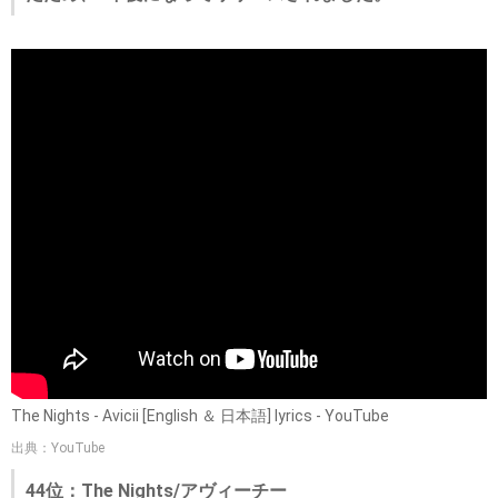
The Nights - Avicii [English ＆ 日本語] lyrics - YouTube
出典：YouTube
44位：The Nights/アヴィーチー