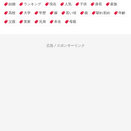
結婚
ランキング
現在
人気
子供
身長
家族
高校
大学
学歴
嫁
若い頃
曲
馴れ初め
年齢
父親
実家
兄弟
本名
母親
広告 / スポンサーリンク