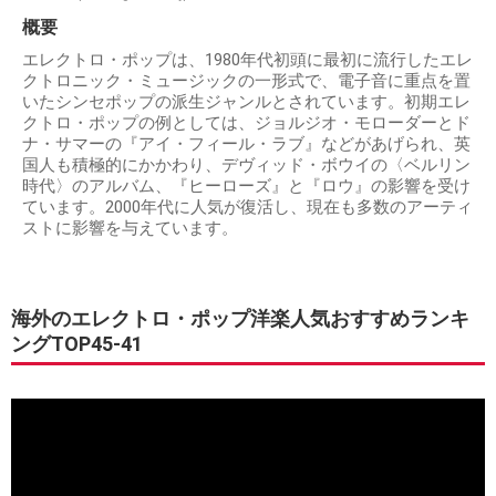
概要
エレクトロ・ポップは、1980年代初頭に最初に流行したエレ
クトロニック・ミュージックの一形式で、電子音に重点を置
いたシンセポップの派生ジャンルとされています。初期エレ
クトロ・ポップの例としては、ジョルジオ・モローダーとド
ナ・サマーの『アイ・フィール・ラブ』などがあげられ、英
国人も積極的にかかわり、デヴィッド・ボウイの〈ベルリン
時代〉のアルバム、『ヒーローズ』と『ロウ』の影響を受け
ています。2000年代に人気が復活し、現在も多数のアーティ
ストに影響を与えています。
海外のエレクトロ・ポップ洋楽人気おすすめランキ
ングTOP45-41