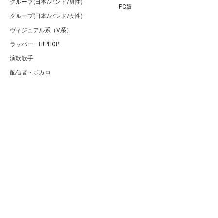
グループ(日本/バンド/男性)
PC版
グループ(日本/バンド/女性)
ヴィジュアル系（V系）
ラッパー・HIPHOP
演歌歌手
配信者・ボカロ
音楽家
人気曲・アルバム
テレビ・主題歌
ランキング
Copyright (C) Arty[アーティ]｜音楽・アーティスト情報サイト