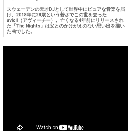
スウェーデンの天才DJとして世界中にピュアな音楽を届
け、2018年に28歳という若さでこの世を去った
avicii（アヴィーチー）。亡くなる4年前にリリースされ
た「The Nights」は父とのかけがえのない思い出を描い
た曲でした。