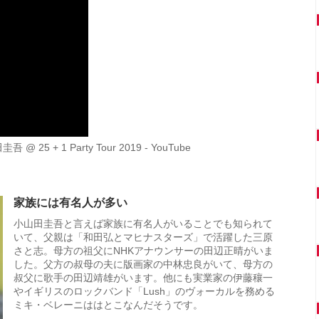
田圭吾 @ 25 + 1 Party Tour 2019 - YouTube
家族には有名人が多い
小山田圭吾と言えば家族に有名人がいることでも知られて
いて、父親は「和田弘とマヒナスターズ」で活躍した三原
さと志。母方の祖父にNHKアナウンサーの田辺正晴がいま
した。父方の叔母の夫に版画家の中林忠良がいて、母方の
叔父に歌手の田辺靖雄がいます。他にも実業家の伊藤穰一
やイギリスのロックバンド「Lush」のヴォーカルを務める
ミキ・ベレーニははとこなんだそうです。