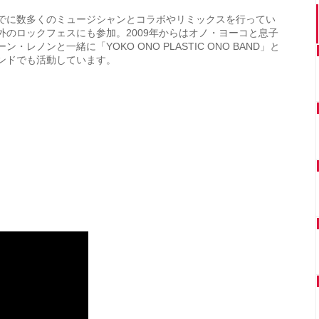
でに数多くのミュージシャンとコラボやリミックスを行ってい
外のロックフェスにも参加。2009年からはオノ・ヨーコと息子
ン・レノンと一緒に「YOKO ONO PLASTIC ONO BAND」と
ンドでも活動しています。