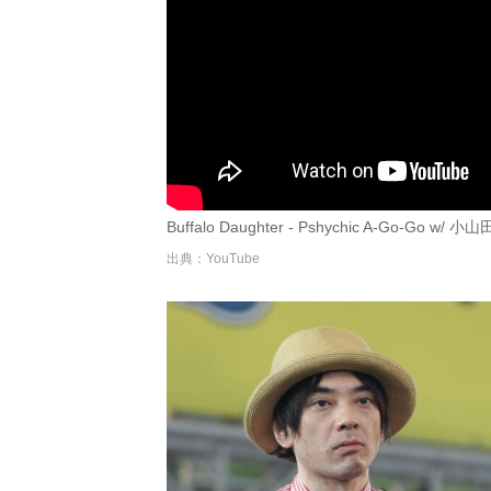
Buffalo Daughter - Pshychic A-Go-Go w/ 小山
出典：YouTube