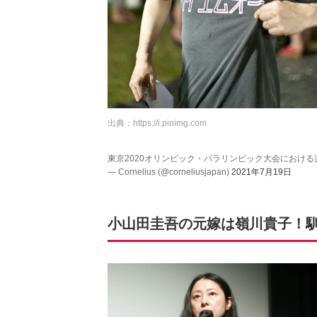
出典：
https://i.pinimg.com
東京2020オリンピック・パラリンピック大会におけ
— Cornelius (@corneliusjapan)
2021年7月19日
小山田圭吾の元嫁は嶺川貴子！