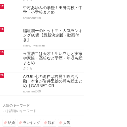
17
中村あゆみの学歴！出身高校・中
学・小学校まとめ
aquanaut369
18
稲垣潤一のヒット曲・人気ランキ
ング60選【最新決定版・動画付
き】
maru._.wanwan
19
玉置浩二は天才！生い立ちと実家
や家族・高校など学歴・年収も総
まとめ
さくら
20
AZUKI七の現在は右翼？政治活
動・本名が岩井里絵の噂も総まと
め【GARNET CR…
aquanaut369
人気のキーワード
いま話題のキーワード
結婚
ランキング
現在
人気