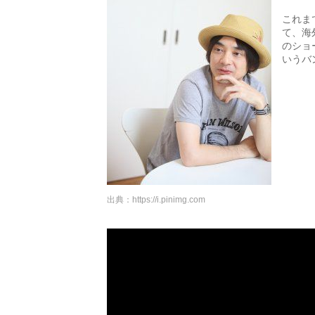
これま
て、海
のショー
いうバ
出典：
https://i.pinimg.com