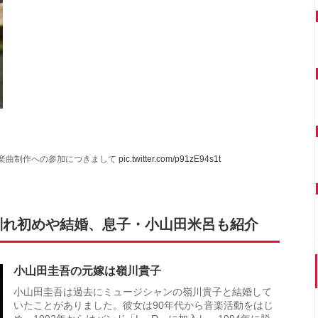
る楽曲制作への参加につきまして
pic.twitter.com/p91zE94s1t
馴れ初めや結婚、息子・小山田米呂も紹介
小山田圭吾の元嫁は嶺川貴子
小山田圭吾は過去にミュージシャンの嶺川貴子と結婚して
いたことがありました。彼女は90年代から音楽活動をはじ