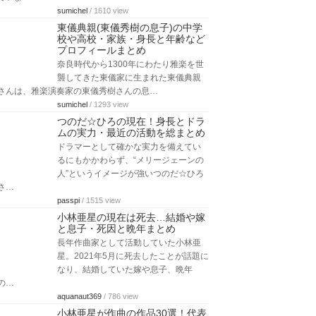
sumichel
/ 1610 view
東儀典親(東儀秀樹の息子)の中学
校や高校・家族・身長と年齢など
プロフィールまとめ
奈良時代から1300年にわたり雅楽を世
襲してきた東儀家に生まれた東儀典親
さんは、雅楽演奏家の東儀秀樹さんの息…
sumichel
/ 1293 view
つのだ☆ひろの現在！身長とドラ
ムの実力・最近の活動を総まとめ
ドラマーとして確かな実力を備えてい
るにもかかわらず、“メリージェーンの
人”というイメージが強いつのだ☆ひろ
さ…
passpi
/ 1515 view
小林亜星の現在は死去…結婚や嫁
と息子・死因と晩年まとめ
長年作曲家として活動していた小林亜
星。2021年5月に死去したことが話題に
なり、結婚していた嫁や息子、晩年
の…
aquanaut369
/ 786 view
小林亜星が作曲の作品30選！代表