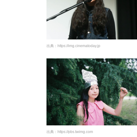
出典：
https://img.cinematoday.jp
出典：
https://pbs.twimg.com