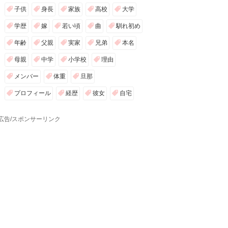
子供
身長
家族
高校
大学
学歴
嫁
若い頃
曲
馴れ初め
年齢
父親
実家
兄弟
本名
母親
中学
小学校
理由
メンバー
体重
旦那
プロフィール
経歴
彼女
自宅
広告/スポンサーリンク