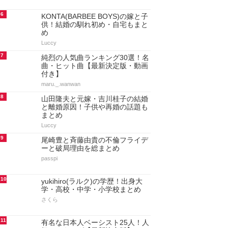
6
KONTA(BARBEE BOYS)の嫁と子
供！結婚の馴れ初め・自宅もまと
め
Luccy
7
純烈の人気曲ランキング30選！名
曲・ヒット曲【最新決定版・動画
付き】
maru._.wanwan
8
山田隆夫と元嫁・吉川桂子の結婚
と離婚原因！子供や再婚の話題も
まとめ
Luccy
9
尾崎豊と斉藤由貴の不倫フライデ
ーと破局理由を総まとめ
passpi
10
yukihiro(ラルク)の学歴！出身大
学・高校・中学・小学校まとめ
さくら
11
有名な日本人ベーシスト25人！人