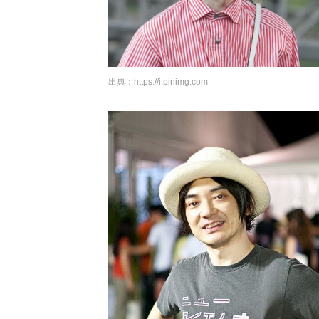
出典：
https://i.pinimg.com