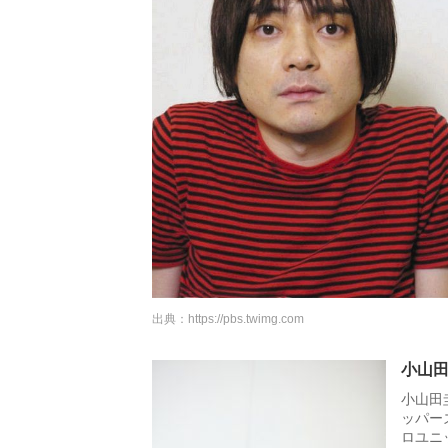
出典：
https://pbs.twimg.com
小山
小山田
ッパー
ロユニッ