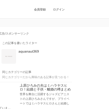
会員登録
ログイン
広告/スポンサーリンク
この記事を書いたライター
aquanaut369
同じカテゴリーの記事
同じカテゴリーだから興味のある記事が見つかる！
上原ひろみの夫はミハラヤスヒ
ロ！結婚と子供・離婚の噂まとめ
世界を舞台に活躍するジャズピアニス
トの上原ひろみさんですが、プライベ
ートではミハラヤスヒロさんと結婚し
ていま…