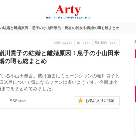
の結婚と離婚原因！息子の小山田米呂・現在の彼女や再婚の噂も総まとめ
結婚（1325）
嫁（467）
馴れ初め（398）
嶺川貴子の結婚と離婚原因！息子の小山田米
婚の噂も総まとめ
ている小山田圭吾。彼は過去にミュージシャンの嶺川貴子と
山田米呂について気になるファンは多いようです。今回は小
婚までをまとめてみました。
966
お気に入りに追加
view