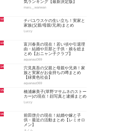
気ランキング【最新決定版】
maru._.wanwan
12
チバユウスケの生い立ち！実家と
家族(父親/母親/兄弟)まとめ
Luccy
13
富川春美の現在！若い頃や引退理
由・結婚や旦那と子供・娘を総ま
とめ【おニャン子クラブ】
aquanaut369
14
穴見真吾の父親と母親や兄弟！家
族と実家がお金持ちの噂まとめ
【緑黄色社会】
aquanaut369
15
橋浦麻美子(草野マサムネのストー
カー)の現在！顔写真と逮捕まとめ
Luccy
16
前田啓介の現在！結婚や嫁と子
供・最近の活動まとめ【レミオロ
メン】
さくら