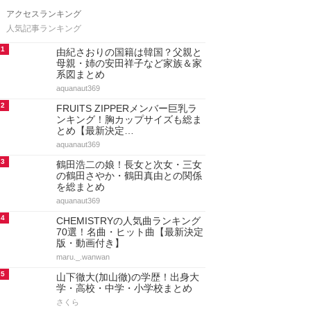
アクセスランキング
人気記事ランキング
1
由紀さおりの国籍は韓国？父親と
母親・姉の安田祥子など家族＆家
系図まとめ
aquanaut369
2
FRUITS ZIPPERメンバー巨乳ラ
ンキング！胸カップサイズも総ま
とめ【最新決定…
aquanaut369
3
鶴田浩二の娘！長女と次女・三女
の鶴田さやか・鶴田真由との関係
を総まとめ
aquanaut369
4
CHEMISTRYの人気曲ランキング
70選！名曲・ヒット曲【最新決定
版・動画付き】
maru._.wanwan
5
山下徹大(加山徹)の学歴！出身大
学・高校・中学・小学校まとめ
さくら