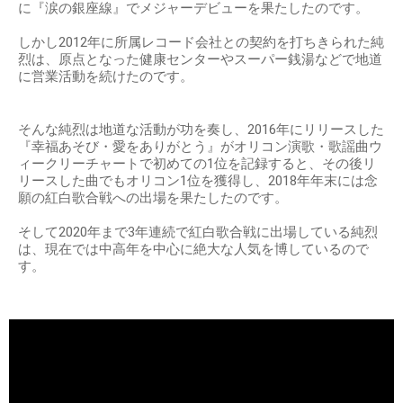
に『涙の銀座線』でメジャーデビューを果たしたのです。
しかし2012年に所属レコード会社との契約を打ちきられた純
烈は、原点となった健康センターやスーパー銭湯などで地道
に営業活動を続けたのです。
そんな純烈は地道な活動が功を奏し、2016年にリリースした
『幸福あそび・愛をありがとう』がオリコン演歌・歌謡曲ウ
ィークリーチャートで初めての1位を記録すると、その後リ
リースした曲でもオリコン1位を獲得し、2018年年末には念
願の紅白歌合戦への出場を果たしたのです。
そして2020年まで3年連続で紅白歌合戦に出場している純烈
は、現在では中高年を中心に絶大な人気を博しているので
す。