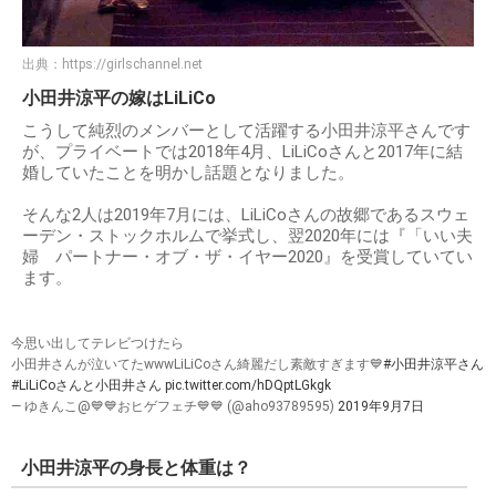
出典：
https://girlschannel.net
小田井涼平の嫁はLiLiCo
こうして純烈のメンバーとして活躍する小田井涼平さんです
が、プライベートでは2018年4月、LiLiCoさんと2017年に結
婚していたことを明かし話題となりました。
そんな2人は2019年7月には、LiLiCoさんの故郷であるスウェ
ーデン・ストックホルムで挙式し、翌2020年には『「いい夫
婦 パートナー・オブ・ザ・イヤー2020』を受賞していてい
ます。
今思い出してテレビつけたら
小田井さんが泣いてたwwwLiLiCoさん綺麗だし素敵すぎます💙
#小田井涼平さん
#LiLiCoさんと小田井さん
pic.twitter.com/hDQptLGkgk
— ゆきんこ@💙💙おヒゲフェチ💙💙 (@aho93789595)
2019年9月7日
小田井涼平の身長と体重は？