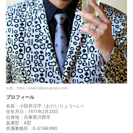
出典：
https://www.nikkan-gendai.com
プロフィール
名前：小田井涼平（おだいりょうへい）
生年月日：1971年2月23日
出身地：兵庫県川西市
血液型：A型
所属事務所：G-STAR.PRO