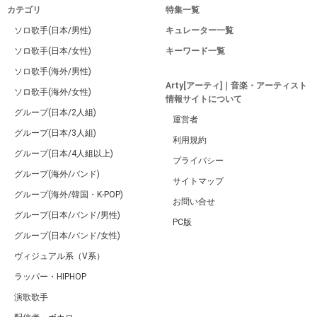
カテゴリ
特集一覧
ソロ歌手(日本/男性)
キュレーター一覧
ソロ歌手(日本/女性)
キーワード一覧
ソロ歌手(海外/男性)
Arty[アーティ]｜音楽・アーティスト
ソロ歌手(海外/女性)
情報サイトについて
グループ(日本/2人組)
運営者
グループ(日本/3人組)
利用規約
グループ(日本/4人組以上)
プライバシー
グループ(海外/バンド)
サイトマップ
グループ(海外/韓国・K-POP)
お問い合せ
グループ(日本/バンド/男性)
PC版
グループ(日本/バンド/女性)
ヴィジュアル系（V系）
ラッパー・HIPHOP
演歌歌手