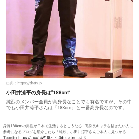
出典：
https://thetv.jp
小田井涼平の身長は“188cm”
純烈のメンバー全員が高身長なことでも有名ですが、その中
でも小田井涼平さんは『188cm』と一番高身長なのです。
身長188cmの男性が日本で生活するとこうなる…高身長キャラを描きたい人に
参考になるブログを紹介したら「純烈」小田井涼平さんご本人に見つかる -
Togetter
https://t.co/rcW1I5zukI
@togetter_jp
より