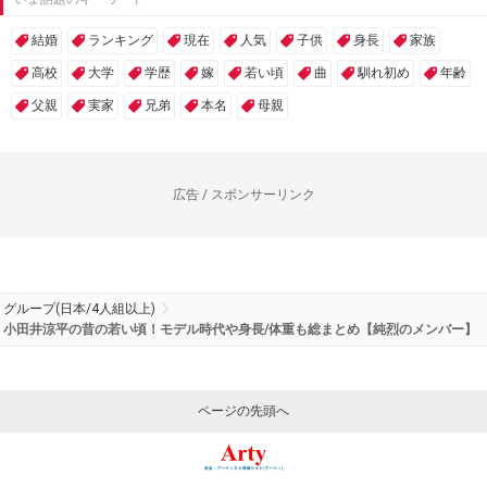
結婚
ランキング
現在
人気
子供
身長
家族
高校
大学
学歴
嫁
若い頃
曲
馴れ初め
年齢
父親
実家
兄弟
本名
母親
広告 / スポンサーリンク
グループ(日本/4人組以上)
小田井涼平の昔の若い頃！モデル時代や身長/体重も総まとめ【純烈のメンバー】
ページの先頭へ