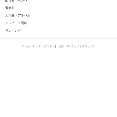
配信者・ボカロ
音楽家
人気曲・アルバム
テレビ・主題歌
ランキング
Copyright (C) Arty[アーティ]｜音楽・アーティスト情報サイト