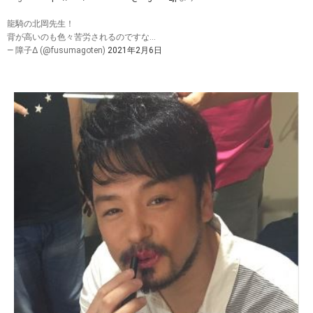
龍騎の北岡先生！
背が高いのも色々苦労されるのですな…
— 障子Δ (@fusumagoten)
2021年2月6日