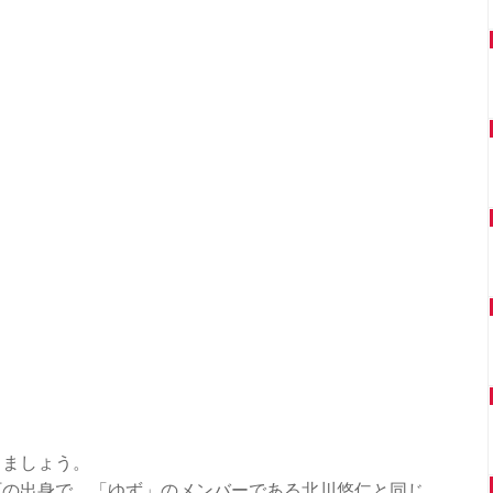
きましょう。
町の出身で、「ゆず」のメンバーである北川悠仁と同じ