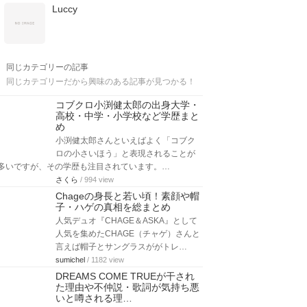
Luccy
同じカテゴリーの記事
同じカテゴリーだから興味のある記事が見つかる！
コブクロ小渕健太郎の出身大学・
高校・中学・小学校など学歴まと
め
小渕健太郎さんといえばよく「コブク
ロの小さいほう」と表現されることが
多いですが、その学歴も注目されています。…
さくら
/ 994 view
Chageの身長と若い頃！素顔や帽
子・ハゲの真相を総まとめ
人気デュオ『CHAGE＆ASKA』として
人気を集めたCHAGE（チャゲ）さんと
言えば帽子とサングラスががトレ…
sumichel
/ 1182 view
DREAMS COME TRUEが干され
た理由や不仲説・歌詞が気持ち悪
いと噂される理…