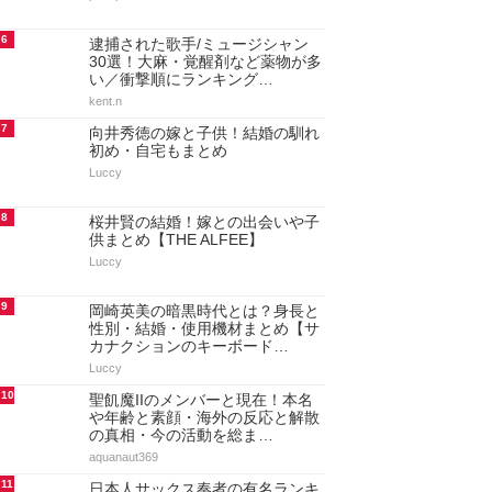
6
逮捕された歌手/ミュージシャン
30選！大麻・覚醒剤など薬物が多
い／衝撃順にランキング…
kent.n
7
向井秀徳の嫁と子供！結婚の馴れ
初め・自宅もまとめ
Luccy
8
桜井賢の結婚！嫁との出会いや子
供まとめ【THE ALFEE】
Luccy
9
岡崎英美の暗黒時代とは？身長と
性別・結婚・使用機材まとめ【サ
カナクションのキーボード…
Luccy
10
聖飢魔IIのメンバーと現在！本名
や年齢と素顔・海外の反応と解散
の真相・今の活動を総ま…
aquanaut369
11
日本人サックス奏者の有名ランキ