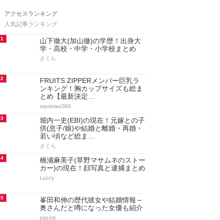
アクセスランキング
人気記事ランキング
1
山下徹大(加山徹)の学歴！出身大
学・高校・中学・小学校まとめ
さくら
2
FRUITS ZIPPERメンバー巨乳ラ
ンキング！胸カップサイズも総ま
とめ【最新決定…
aquanaut369
3
堀内一史(EBI)の現在！元嫁との子
供(息子/娘)や結婚と離婚・再婚・
若い頃など総ま…
さくら
4
橋浦麻美子(草野マサムネのストー
カー)の現在！顔写真と逮捕まとめ
Luccy
5
峯田和伸の歴代彼女や結婚情報～
奥さんだと噂になった女優も紹介
passpi