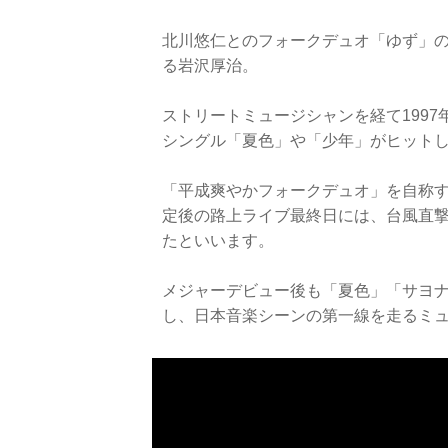
北川悠仁とのフォークデュオ「ゆず」
る岩沢厚治。
ストリートミュージシャンを経て1997
シングル「夏色」や「少年」がヒット
「平成爽やかフォークデュオ」を自称
定後の路上ライブ最終日には、台風直撃
たといいます。
メジャーデビュー後も「夏色」「サヨ
し、日本音楽シーンの第一線を走るミ