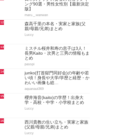
ング90選・男性女性別【最新決定
版】
maru._.wanwan
12
森高千里の本名・実家と家族(父
親/母親/兄弟)まとめ
Luccy
13
ミスチル桜井和寿の息子は3人！
長男Kaito・次男と三男の情報もま
とめ
passpi
14
junko(打首獄門同好会)の年齢や若
い頃！身長や大学/学歴と経歴・か
わいい画像も総…
aquanaut369
15
櫻井海音(kaito)の学歴！出身大
学・高校・中学・小学校まとめ
Luccy
16
西川貴教の生い立ち・実家と家族
(父親/母親/兄弟)まとめ
Luccy