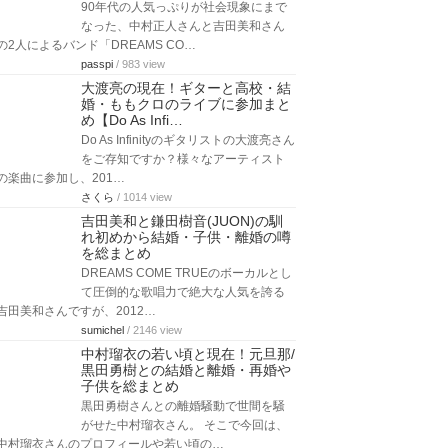
90年代の人気っぷりが社会現象にまで
なった、中村正人さんと吉田美和さん
の2人によるバンド「DREAMS CO…
passpi
/ 983 view
大渡亮の現在！ギターと高校・結
婚・ももクロのライブに参加まと
め【Do As Infi…
Do As Infinityのギタリストの大渡亮さん
をご存知ですか？様々なアーティスト
の楽曲に参加し、201…
さくら
/ 1014 view
吉田美和と鎌田樹音(JUON)の馴
れ初めから結婚・子供・離婚の噂
を総まとめ
DREAMS COME TRUEのボーカルとし
て圧倒的な歌唱力で絶大な人気を誇る
吉田美和さんですが、2012…
sumichel
/ 2146 view
中村瑠衣の若い頃と現在！元旦那/
黒田勇樹との結婚と離婚・再婚や
子供を総まとめ
黒田勇樹さんとの離婚騒動で世間を騒
がせた中村瑠衣さん。 そこで今回は、
中村瑠衣さんのプロフィールや若い頃の…