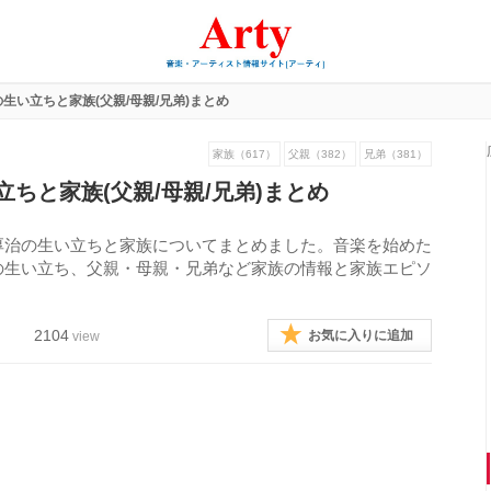
生い立ちと家族(父親/母親/兄弟)まとめ
家族（617）
父親（382）
兄弟（381）
ちと家族(父親/母親/兄弟)まとめ
厚治の生い立ちと家族についてまとめました。音楽を始めた
の生い立ち、父親・母親・兄弟など家族の情報と家族エピソ
2104
お気に入りに追加
view