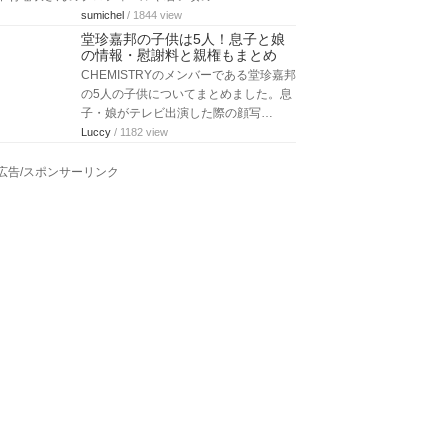
sumichel
/ 1844 view
堂珍嘉邦の子供は5人！息子と娘
の情報・慰謝料と親権もまとめ
CHEMISTRYのメンバーである堂珍嘉邦
の5人の子供についてまとめました。息
子・娘がテレビ出演した際の顔写…
Luccy
/ 1182 view
広告/スポンサーリンク