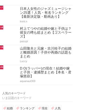
17
日本人女性のジャズミュージシャ
ン25選！人気・有名ランキング
【最新決定版・動画あり】
kent.n
18
村上てつやの結婚や嫁と子供は？
彼女の噂も総まとめ【ゴスペラー
ズ】
passpi
19
山田隆夫と元嫁・吉川桂子の結婚
と離婚原因！子供や再婚の話題も
まとめ
Luccy
20
D.O(ラッパー)の現在！結婚や嫁
と子供・逮捕歴まとめ【本名・君
塚慈容】
aquanaut369
人気のキーワード
いま話題のキーワード
結婚
ランキング
現在
人気