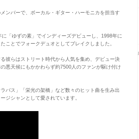
のメンバーで、ボーカル・ギター・ハーモニカを担当す
年に「ゆずの素」でインディーズデビューし、1998年に
したことでフォークデュオとしてブレイクしました。
する彼らはストリート時代から人気を集め、デビュー決
の悪天候にもかかわらず約7500人のファンが駆け付け
ナラバス」「栄光の架橋」など数々のヒット曲を生み出
ュージシャンとして愛されています。