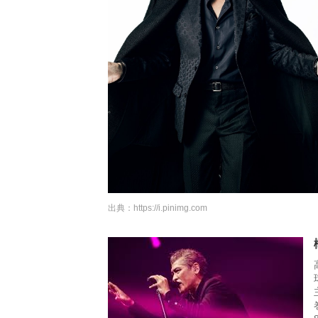
出典：
https://i.pinimg.com