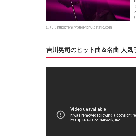
出典：
https://encrypted-tbn0.gstatic.com
吉川晃司のヒット曲＆名曲 人気ラン