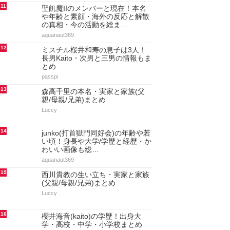
11
聖飢魔IIのメンバーと現在！本名
や年齢と素顔・海外の反応と解散
の真相・今の活動を総ま…
aquanaut369
12
ミスチル桜井和寿の息子は3人！
長男Kaito・次男と三男の情報もま
とめ
passpi
13
森高千里の本名・実家と家族(父
親/母親/兄弟)まとめ
Luccy
14
junko(打首獄門同好会)の年齢や若
い頃！身長や大学/学歴と経歴・か
わいい画像も総…
aquanaut369
15
西川貴教の生い立ち・実家と家族
(父親/母親/兄弟)まとめ
Luccy
16
櫻井海音(kaito)の学歴！出身大
学・高校・中学・小学校まとめ