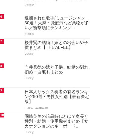
passpi
6
逮捕された歌手/ミュージシャン
30選！大麻・覚醒剤など薬物が多
い／衝撃順にランキング…
kent.n
7
桜井賢の結婚！嫁との出会いや子
供まとめ【THE ALFEE】
Luccy
8
向井秀徳の嫁と子供！結婚の馴れ
初め・自宅もまとめ
Luccy
9
日本人サックス奏者の有名ランキ
ング90選・男性女性別【最新決定
版】
maru._.wanwan
10
岡崎英美の暗黒時代とは？身長と
性別・結婚・使用機材まとめ【サ
カナクションのキーボード…
Luccy