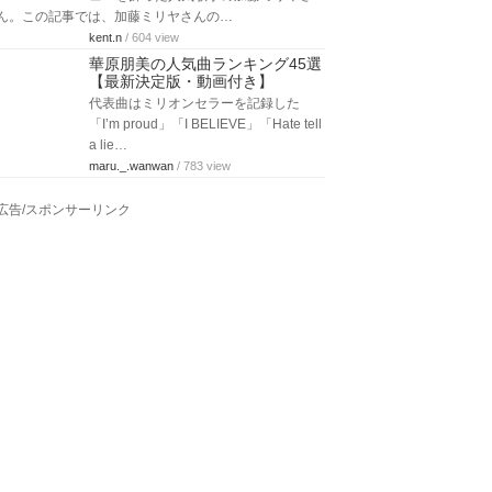
ん。この記事では、加藤ミリヤさんの…
kent.n
/ 604 view
華原朋美の人気曲ランキング45選
【最新決定版・動画付き】
代表曲はミリオンセラーを記録した
「I’m proud」「I BELIEVE」「Hate tell
a lie…
maru._.wanwan
/ 783 view
広告/スポンサーリンク