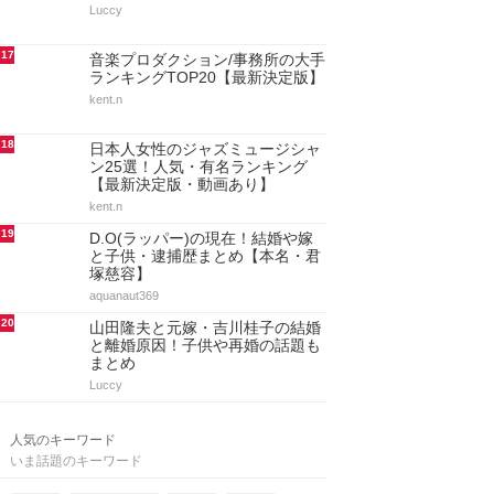
Luccy
17
音楽プロダクション/事務所の大手
ランキングTOP20【最新決定版】
kent.n
18
日本人女性のジャズミュージシャ
ン25選！人気・有名ランキング
【最新決定版・動画あり】
kent.n
19
D.O(ラッパー)の現在！結婚や嫁
と子供・逮捕歴まとめ【本名・君
塚慈容】
aquanaut369
20
山田隆夫と元嫁・吉川桂子の結婚
と離婚原因！子供や再婚の話題も
まとめ
Luccy
人気のキーワード
いま話題のキーワード