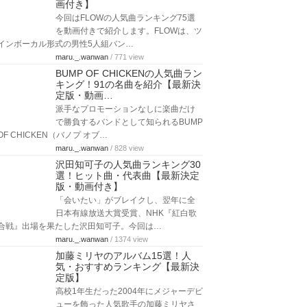
画付き】
今回はFLOWの人気曲ランキング75選
を動画付きで紹介します。FLOWは、ツ
インボーカル形式の男性5人組バン…
maru._.wanwan
/ 771 view
BUMP OF CHICKENの人気曲ラン
キング！91の名曲を紹介【最新決
定版・動画…
派手なプロモーションなしに楽曲だけ
で勝負するバンドとして知られるBUMP
OF CHICKEN（バノプ オブ…
maru._.wanwan
/ 828 view
沢田知可子の人気曲ランキング30
選！ヒット曲・代表曲【最新決定
版・動画付き】
「会いたい」がブレイクし、翌年に全
日本有線放送大賞受賞、NHK『紅白歌
合戦』出場を果たした沢田知可子。今回は…
maru._.wanwan
/ 1374 view
加藤ミリヤのアルバム15選！人
気・おすすめランキング【最新決
定版】
高校1年生だった2004年にメジャーデビ
ューを飾った人気歌手の加藤ミリヤさ