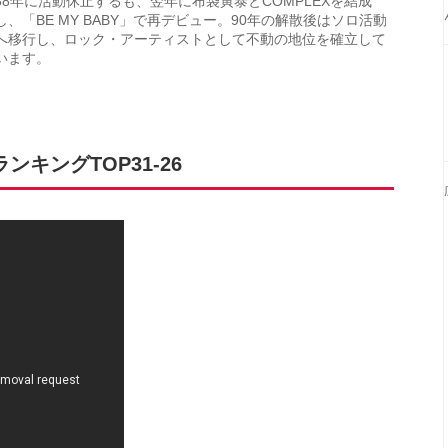
88年に活動休止するも、翌年に布袋寅泰とCOMPLEXを結成
し、「BE MY BABY」で再デビュー。90年の解散後はソロ活動
へ移行し、ロック・アーティストとして不動の地位を確立して
います。
キングTOP31-26