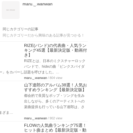
maru._.wanwan
同じカテゴリーの記事
同じカテゴリーだから興味のある記事が見つかる！
RIZE(バンド)の代表曲・人気ラン
キング45選【最新決定版・動画付
き】
RIZEとは、日本のミクスチャーロック
バンドで、hideの曲「ピンクスパイダ
ー」をカバーし話題を呼びました。…
maru._.wanwan
/ 804 view
山下達郎のアルバム38選！人気お
すすめランキング【最新決定版】
都会的で良質なポップ・ソングを生み
出しながら、多くのアーティストへの
楽曲提供も行っている山下達郎は、さ
まざま…
maru._.wanwan
/ 902 view
FLOWの人気曲ランキング75選！
ヒット曲まとめ【最新決定版・動