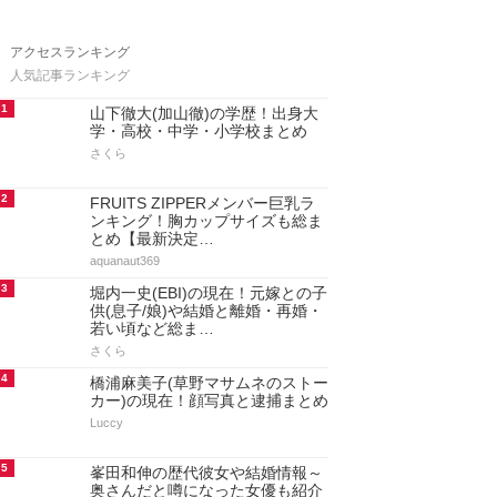
アクセスランキング
人気記事ランキング
1
山下徹大(加山徹)の学歴！出身大
学・高校・中学・小学校まとめ
さくら
2
FRUITS ZIPPERメンバー巨乳ラ
ンキング！胸カップサイズも総ま
とめ【最新決定…
aquanaut369
3
堀内一史(EBI)の現在！元嫁との子
供(息子/娘)や結婚と離婚・再婚・
若い頃など総ま…
さくら
4
橋浦麻美子(草野マサムネのストー
カー)の現在！顔写真と逮捕まとめ
Luccy
5
峯田和伸の歴代彼女や結婚情報～
奥さんだと噂になった女優も紹介