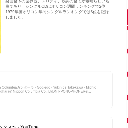
楽曲全体の世界観、メロディ、歌詞の全てが素晴らしい名
曲であり、シングルCDはオリコン週間ランキングで2位、
1979年度オリコン年間シングルランキングでは6位を記録
しました。
on Columbiaガンダーラ · Godiego · Yukihide Takekawa · Michio
dhara℗ Nippon Columbia Co., Ltd./NIPPONOPHONERel...
ス〜 - YouTube