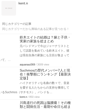
kent.n
同じカテゴリーの記事
同じカテゴリーだから興味のある記事が見つかる！
鈴木エイトの結婚は？嫁と子供・
実家の家族を総まとめ
元バンドマンで今はジャーナリストと
して話題を集めている鈴木エイト。彼
は現在自身の家族にも注目が集まって
いて、…
aquanaut369
/ 3009 view
Suchmosの歴代メンバー7人と現
在！衝撃順にランキング【最新決
定版】
ハイクオリティな名曲の数々で、音楽
を愛する人たちからの支持を獲得して
いるSuchmos（サチモス）。バンドを…
kent.n
/ 850 view
川島道行の死因は脳腫瘍！その種
類と闘病生活・最期や命日も総ま