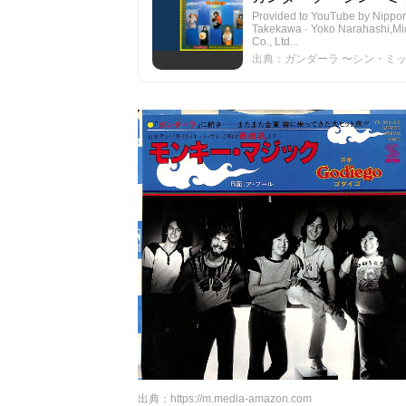
Provided to YouTube by N
Takekawa · Yoko Narahas
Co., Ltd...
出典：ガンダーラ 〜シン・ミックス
出典：
https://m.media-amazon.com