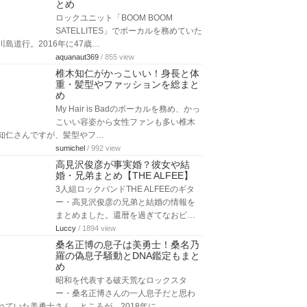
とめ
ロックユニット「BOOM BOOM
SATELLITES」でボーカルを務めていた
川島道行。2016年に47歳…
aquanaut369
/ 855 view
椎木知仁がかっこいい！身長と体
重・髪型やファッションを総まと
め
My Hair is Badのボーカルを務め、かっ
こいい容姿から女性ファンも多い椎木
知仁さんですが、髪型やフ…
sumichel
/ 992 view
高見沢俊彦が事実婚？彼女や結
婚・兄弟まとめ【THE ALFEE】
3人組ロックバンドTHE ALFEEのギタ
ー・高見沢俊彦の兄弟と結婚の情報を
まとめました。還暦を過ぎてなおビ…
Luccy
/ 1894 view
桑名正博の息子は美勇士！桑名乃
羅の偽息子騒動とDNA鑑定もまと
め
昭和を代表する破天荒なロックスタ
ー・桑名正博さんの一人息子だと思わ
れていた美勇士さん。ところが、2018年に…