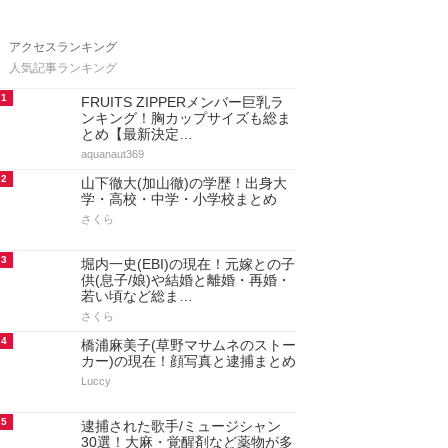
アクセスランキング
人気記事ランキング
1
FRUITS ZIPPERメンバー巨乳ラ
ンキング！胸カップサイズも総ま
とめ【最新決定…
aquanaut369
2
山下徹大(加山徹)の学歴！出身大
学・高校・中学・小学校まとめ
さくら
3
堀内一史(EBI)の現在！元嫁との子
供(息子/娘)や結婚と離婚・再婚・
若い頃など総ま…
さくら
4
橋浦麻美子(草野マサムネのストー
カー)の現在！顔写真と逮捕まとめ
Luccy
5
逮捕された歌手/ミュージシャン
30選！大麻・覚醒剤など薬物が多