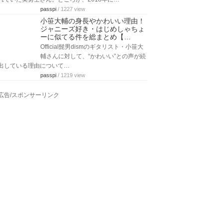
passpi
/ 1227 view
小笹大輔の身長やかわいい理由！
ジャニーズ好き・はじめしゃちょ
ーに似てる件を総まとめ【…
Official髭男dismのギタリスト・小笹大
輔さんに対して、“かわいい”との声が続
出している理由について…
passpi
/ 1219 view
広告/スポンサーリンク