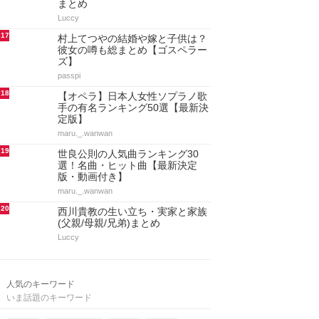
まとめ
Luccy
17
村上てつやの結婚や嫁と子供は？
彼女の噂も総まとめ【ゴスペラー
ズ】
passpi
18
【オペラ】日本人女性ソプラノ歌
手の有名ランキング50選【最新決
定版】
maru._.wanwan
19
世良公則の人気曲ランキング30
選！名曲・ヒット曲【最新決定
版・動画付き】
maru._.wanwan
20
西川貴教の生い立ち・実家と家族
(父親/母親/兄弟)まとめ
Luccy
人気のキーワード
いま話題のキーワード