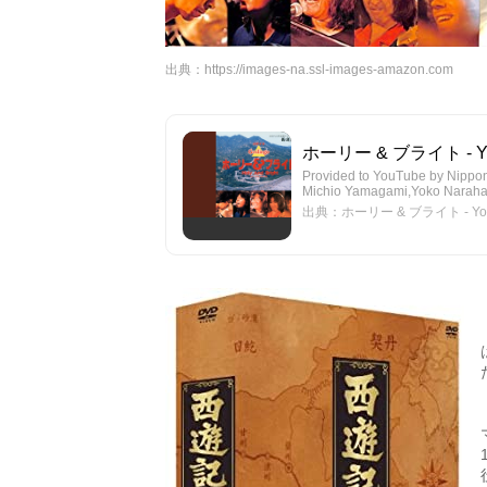
出典：
https://images-na.ssl-images-amazon.com
ホーリー & ブライト - Y
Provided to YouTube by Nip
Michio Yamagami,Yoko Narahash
出典：ホーリー & ブライト - Yo