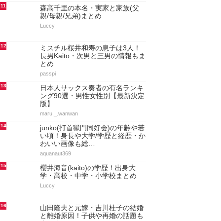
11
森高千里の本名・実家と家族(父
親/母親/兄弟)まとめ
Luccy
12
ミスチル桜井和寿の息子は3人！
長男Kaito・次男と三男の情報もま
とめ
passpi
13
日本人サックス奏者の有名ランキ
ング90選・男性女性別【最新決定
版】
maru._.wanwan
14
junko(打首獄門同好会)の年齢や若
い頃！身長や大学/学歴と経歴・か
わいい画像も総…
aquanaut369
15
櫻井海音(kaito)の学歴！出身大
学・高校・中学・小学校まとめ
Luccy
16
山田隆夫と元嫁・吉川桂子の結婚
と離婚原因！子供や再婚の話題も