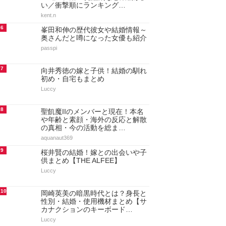
い／衝撃順にランキング…
kent.n
6
峯田和伸の歴代彼女や結婚情報～
奥さんだと噂になった女優も紹介
passpi
7
向井秀徳の嫁と子供！結婚の馴れ
初め・自宅もまとめ
Luccy
8
聖飢魔IIのメンバーと現在！本名
や年齢と素顔・海外の反応と解散
の真相・今の活動を総ま…
aquanaut369
9
桜井賢の結婚！嫁との出会いや子
供まとめ【THE ALFEE】
Luccy
10
岡崎英美の暗黒時代とは？身長と
性別・結婚・使用機材まとめ【サ
カナクションのキーボード…
Luccy