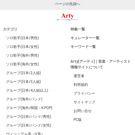
ページの先頭へ
カテゴリ
特集一覧
ソロ歌手(日本/男性)
キュレーター一覧
ソロ歌手(日本/女性)
キーワード一覧
ソロ歌手(海外/男性)
Arty[アーティ]｜音楽・アーティスト
ソロ歌手(海外/女性)
情報サイトについて
グループ(日本/2人組)
運営者
グループ(日本/3人組)
利用規約
グループ(日本/4人組以上)
プライバシー
グループ(海外/バンド)
サイトマップ
グループ(海外/韓国・K-POP)
お問い合せ
グループ(日本/バンド/男性)
PC版
グループ(日本/バンド/女性)
ヴィジュアル系（V系）