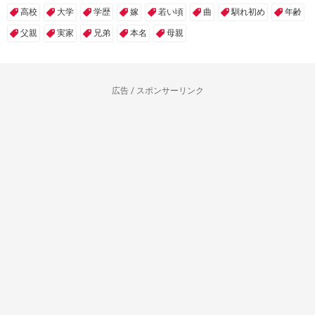
高校
大学
学歴
嫁
若い頃
曲
馴れ初め
年齢
父親
実家
兄弟
本名
母親
広告 / スポンサーリンク