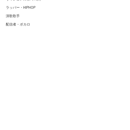
ラッパー・HIPHOP
演歌歌手
配信者・ボカロ
音楽家
人気曲・アルバム
テレビ・主題歌
ランキング
Copyright (C) Arty[アーティ]｜音楽・アーティスト情報サイト