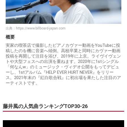
出典：
https://www.billboard-japan.com
概要
実家の喫茶店で撮影したピアノカヴァー動画をYouTubeに投
稿したのを機に音楽へ傾倒。高校卒業と同時にカヴァー動画
投稿を再開して注目を浴び、2019年に上京。ライヴイヴェン
トや大型フェスへの出演を重ねます。2020年に1stシングル
「何なんw」のミュージック・ヴィデオ公開をもってデビュ
ーし、1stアルバム『HELP EVER HURT NEVER』をリリー
ス。2021年末の『紅白歌合戦』に初出場を果たした注目のア
ーティストです。
藤井風の人気曲ランキングTOP30-26