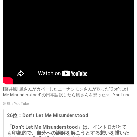
[藤井風] 風さんがカバーしたニーナシモンさんが歌った”Don’t Let
Me Misunderstood”の日本語訳したら風さんを想った✨ - YouTube
出典：YouTube
26位：Don’t Let Me Misunderstood
「Don’t Let Me Misunderstood」は、イントロがとて
も印象的で、自分への誤解を解こうとする想いを描いた