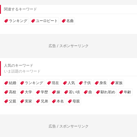
関連するキーワード
ランキング
ユーロビート
名曲
広告 / スポンサーリンク
人気のキーワード
いま話題のキーワード
結婚
ランキング
現在
人気
子供
身長
家族
高校
大学
学歴
嫁
若い頃
曲
馴れ初め
年齢
父親
実家
兄弟
本名
母親
広告 / スポンサーリンク