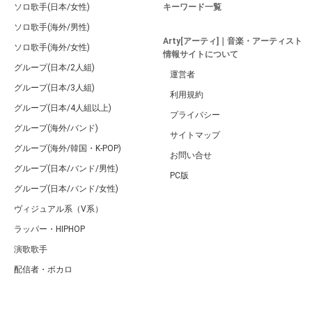
ソロ歌手(日本/女性)
キーワード一覧
ソロ歌手(海外/男性)
Arty[アーティ]｜音楽・アーティスト
ソロ歌手(海外/女性)
情報サイトについて
グループ(日本/2人組)
運営者
グループ(日本/3人組)
利用規約
グループ(日本/4人組以上)
プライバシー
グループ(海外/バンド)
サイトマップ
グループ(海外/韓国・K-POP)
お問い合せ
グループ(日本/バンド/男性)
PC版
グループ(日本/バンド/女性)
ヴィジュアル系（V系）
ラッパー・HIPHOP
演歌歌手
配信者・ボカロ
音楽家
人気曲・アルバム