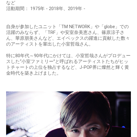
など
活動期間： 1975年 - 2018年、2019年 -
自身が参加したユニット「TM NETWORK」や「globe」での
活躍のみならず、「TRF」や安室奈美恵さん、篠原涼子さ
ん、華原朋美さんなど、エイベックスの躍進に貢献した数々
のアーティストを輩出した小室哲哉さん。
特に80年代～90年代にかけては、小室哲哉さんがプロデュー
スした“小室ファミリー”と呼ばれるアーティストたちがヒッ
トチャートの上位を独占するなど、J-POP界に燦然と輝く黄
金時代を築き上げました。