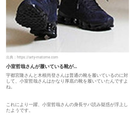
出典：
https://arty-matome.com
小室哲哉さんが履いている靴が…
宇都宮隆さんと木根尚登さんは普通の靴を履いているのに対
して、小室哲哉さんはかなり厚底の靴を履いていたんですよ
ね。
これにより一躍、小室哲哉さんの身長サバ読み疑惑が浮上し
たようです。