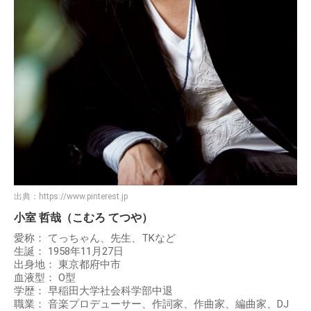
出典：
https://www.pinterest.jp
小室 哲哉（こむろ てつや）
愛称： てっちゃん、先生、TKなど
生誕： 1958年11月27日
出身地： 東京都府中市
血液型： O型
学歴： 早稲田大学社会科学部中退
職業： 音楽プロデューサー、作詞家、作曲家、編曲家、DJ