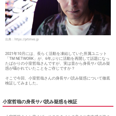
出典：
https://prtimes.jp
2021年10月には、長らく活動を凍結していた所属ユニット
「TM NETWORK」が、6年ぶりに活動を再開して話題になっ
たばかりの小室哲哉さんですが、実は昔から身長サバ読み疑
惑が囁かれていたことをご存じですか？
そこで今回、小室哲哉さんの身長サバ読み疑惑について徹底
検証してみました。
小室哲哉の身長サバ読み疑惑を検証