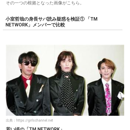
その一つの根拠となった画像がこちら。
小室哲哉の身長サバ読み疑惑を検証① 「TM
NETWORK」メンバーで比較
出典：
https://girlschannel.net
若い頃の「TM NETWORK」