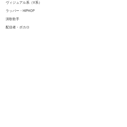
ヴィジュアル系（V系）
ラッパー・HIPHOP
演歌歌手
配信者・ボカロ
音楽家
人気曲・アルバム
テレビ・主題歌
ランキング
Copyright (C) Arty[アーティ]｜音楽・アーティスト情報サイト