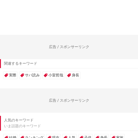
広告 / スポンサーリンク
関連するキーワード
実際
サバ読み
小室哲哉
身長
広告 / スポンサーリンク
人気のキーワード
いま話題のキーワード
結婚
ランキング
現在
人気
子供
身長
家族