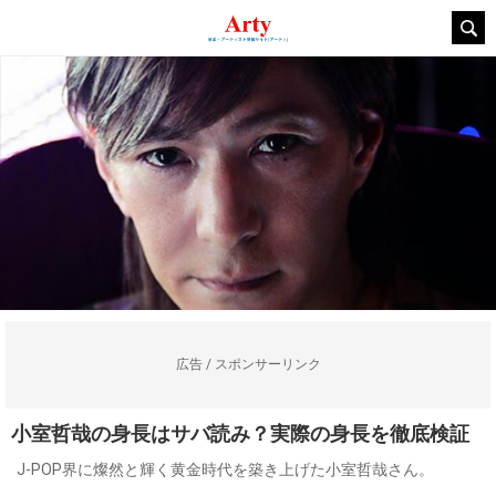
広告 / スポンサーリンク
小室哲哉の身長はサバ読み？実際の身長を徹底検証
J-POP界に燦然と輝く黄金時代を築き上げた小室哲哉さん。