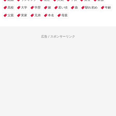
高校
大学
学歴
嫁
若い頃
曲
馴れ初め
年齢
父親
実家
兄弟
本名
母親
広告 / スポンサーリンク