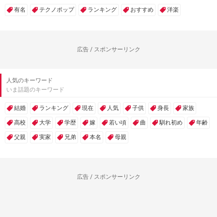
有名
テクノポップ
ランキング
おすすめ
洋楽
広告 / スポンサーリンク
人気のキーワード
いま話題のキーワード
結婚
ランキング
現在
人気
子供
身長
家族
高校
大学
学歴
嫁
若い頃
曲
馴れ初め
年齢
父親
実家
兄弟
本名
母親
広告 / スポンサーリンク