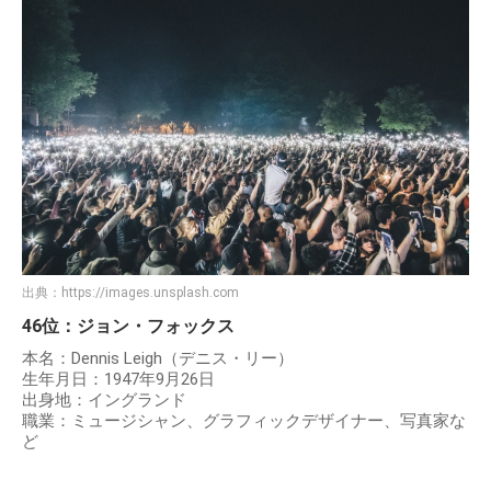
出典：
https://images.unsplash.com
46位：ジョン・フォックス
本名：Dennis Leigh（デニス・リー）
生年月日：1947年9月26日
出身地：イングランド
職業：ミュージシャン、グラフィックデザイナー、写真家な
ど