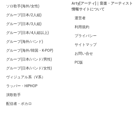
Arty[アーティ]｜音楽・アーティスト
ソロ歌手(海外/女性)
情報サイトについて
グループ(日本/2人組)
運営者
グループ(日本/3人組)
利用規約
グループ(日本/4人組以上)
プライバシー
グループ(海外/バンド)
サイトマップ
グループ(海外/韓国・K-POP)
お問い合せ
グループ(日本/バンド/男性)
PC版
グループ(日本/バンド/女性)
ヴィジュアル系（V系）
ラッパー・HIPHOP
演歌歌手
配信者・ボカロ
音楽家
人気曲・アルバム
テレビ・主題歌