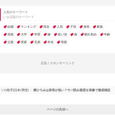
人気のキーワード
いま話題のキーワード
結婚
ランキング
現在
人気
子供
身長
家族
高校
大学
学歴
嫁
若い頃
曲
馴れ初め
年齢
父親
実家
兄弟
本名
母親
広告 / スポンサーリンク
ソロ歌手(日本/男性)
郷ひろみは身長が低い？サバ読み疑惑を画像で徹底検証
ページの先頭へ