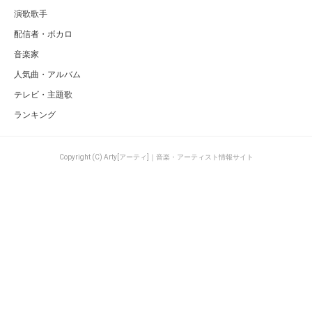
演歌歌手
配信者・ボカロ
音楽家
人気曲・アルバム
テレビ・主題歌
ランキング
Copyright (C) Arty[アーティ]｜音楽・アーティスト情報サイト