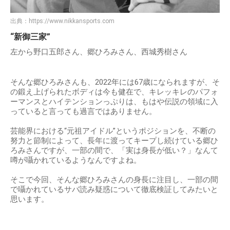
出典：
https://www.nikkansports.com
“新御三家”
左から野口五郎さん、郷ひろみさん、西城秀樹さん
そんな郷ひろみさんも、2022年には67歳になられますが、そ
の鍛え上げられたボディは今も健在で、キレッキレのパフォ
ーマンスとハイテンションっぷりは、もはや伝説の領域に入
っていると言っても過言ではありません。
芸能界における“元祖アイドル”というポジションを、不断の
努力と節制によって、長年に渡ってキープし続けている郷ひ
ろみさんですが、一部の間で、「実は身長が低い？」なんて
噂が囁かれているようなんですよね。
そこで今回、そんな郷ひろみさんの身長に注目し、一部の間
で囁かれているサバ読み疑惑について徹底検証してみたいと
思います。