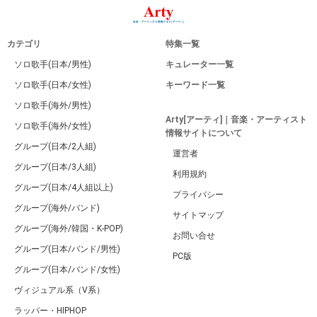
カテゴリ
特集一覧
ソロ歌手(日本/男性)
キュレーター一覧
ソロ歌手(日本/女性)
キーワード一覧
ソロ歌手(海外/男性)
Arty[アーティ]｜音楽・アーティスト
ソロ歌手(海外/女性)
情報サイトについて
グループ(日本/2人組)
運営者
グループ(日本/3人組)
利用規約
グループ(日本/4人組以上)
プライバシー
グループ(海外/バンド)
サイトマップ
グループ(海外/韓国・K-POP)
お問い合せ
グループ(日本/バンド/男性)
PC版
グループ(日本/バンド/女性)
ヴィジュアル系（V系）
ラッパー・HIPHOP