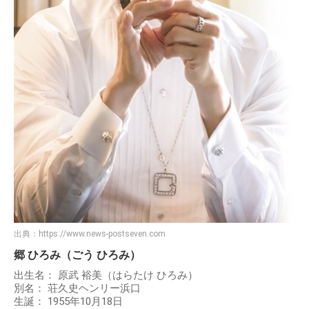
出典：
https://www.news-postseven.com
郷 ひろみ（ごう ひろみ）
出生名： 原武 裕美（はらたけ ひろみ）
別名： 荘久史ヘンリー浜口
生誕： 1955年10月18日