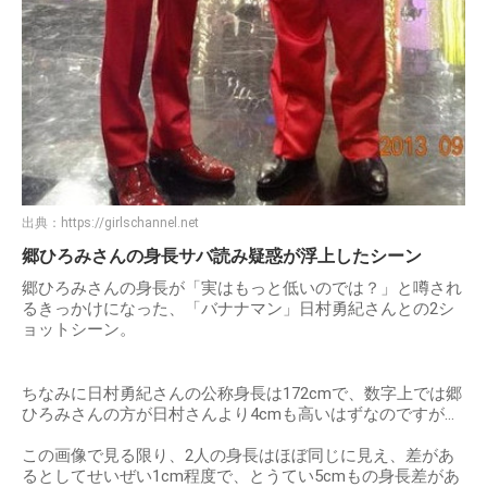
出典：
https://girlschannel.net
郷ひろみさんの身長サバ読み疑惑が浮上したシーン
郷ひろみさんの身長が「実はもっと低いのでは？」と噂され
るきっかけになった、「バナナマン」日村勇紀さんとの2シ
ョットシーン。
ちなみに日村勇紀さんの公称身長は172cmで、数字上では郷
ひろみさんの方が日村さんより4cmも高いはずなのですが…
この画像で見る限り、2人の身長はほぼ同じに見え、差があ
るとしてせいぜい1cm程度で、とうてい5cmもの身長差があ