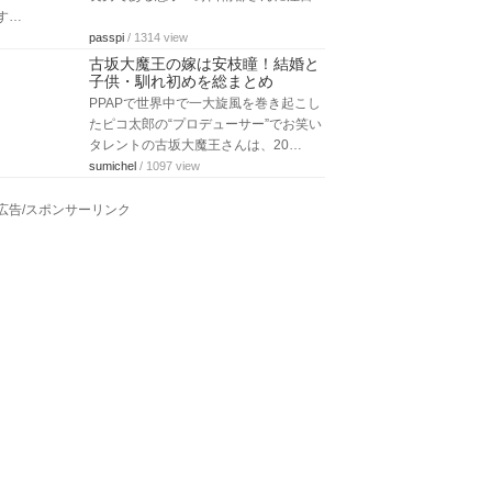
す…
passpi
/ 1314 view
古坂大魔王の嫁は安枝瞳！結婚と
子供・馴れ初めを総まとめ
PPAPで世界中で一大旋風を巻き起こし
たピコ太郎の“プロデューサー”でお笑い
タレントの古坂大魔王さんは、20…
sumichel
/ 1097 view
広告/スポンサーリンク