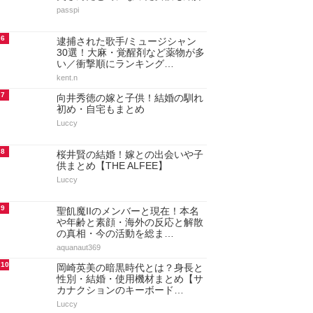
passpi
6
逮捕された歌手/ミュージシャン
30選！大麻・覚醒剤など薬物が多
い／衝撃順にランキング…
kent.n
7
向井秀徳の嫁と子供！結婚の馴れ
初め・自宅もまとめ
Luccy
8
桜井賢の結婚！嫁との出会いや子
供まとめ【THE ALFEE】
Luccy
9
聖飢魔IIのメンバーと現在！本名
や年齢と素顔・海外の反応と解散
の真相・今の活動を総ま…
aquanaut369
10
岡崎英美の暗黒時代とは？身長と
性別・結婚・使用機材まとめ【サ
カナクションのキーボード…
Luccy