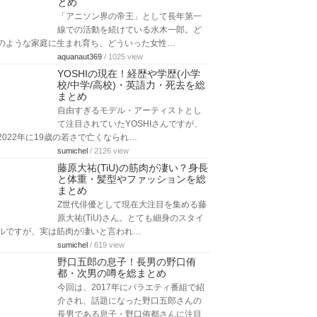
とめ
「アニソン界の帝王」として長年第一
線での活動を続けている水木一郎。ど
のような家庭に生まれ育ち、どういった女性…
aquanaut369
/ 1025 view
YOSHIの現在！経歴や学歴(小学
校/中学/高校)・英語力・死去を総
まとめ
自由すぎるモデル・アーティストとし
て注目されていたYOSHIさんですが、
2022年に19歳の若さで亡くなられ…
sumichel
/ 2126 view
藤原大祐(TiU)の筋肉が凄い？身長
と体重・髪型やファッションを総
まとめ
Z世代俳優として現在大注目を集める藤
原大祐(TiU)さん。とても細身のスタイ
ルですが、実は筋肉が凄いと言われ…
sumichel
/ 619 view
野口五郎の息子！長男の野口侑
都・次男の噂を総まとめ
今回は、2017年にバラエティ番組で紹
介され、話題になった野口五郎さんの
長男である息子・野口侑都さんに注目