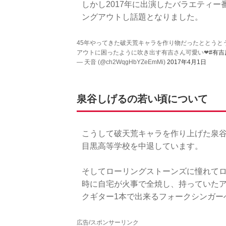
しかし2017年に出演したバラエティー
ングアウトし話題となりました。
45年やってきた破天荒キャラを作り物だったととうと
アウトに困ったように吹き出す有吉さん可愛い❤
#有吉
— 天音 (@ch2WqgHbYZeEmMi)
2017年4月1日
泉谷しげるの若い頃について
こうして破天荒キャラを作り上げた泉
目黒高等学校を中退しています。
そしてローリングストーンズに憧れてロ
時に自宅が火事で全焼し、持っていた
クギター1本で出来るフォークシンガー
広告/スポンサーリンク