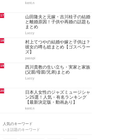
kent.n
17
山田隆夫と元嫁・吉川桂子の結婚
と離婚原因！子供や再婚の話題も
まとめ
Luccy
18
村上てつやの結婚や嫁と子供は？
彼女の噂も総まとめ【ゴスペラー
ズ】
passpi
19
西川貴教の生い立ち・実家と家族
(父親/母親/兄弟)まとめ
Luccy
20
日本人女性のジャズミュージシャ
ン25選！人気・有名ランキング
【最新決定版・動画あり】
kent.n
人気のキーワード
いま話題のキーワード