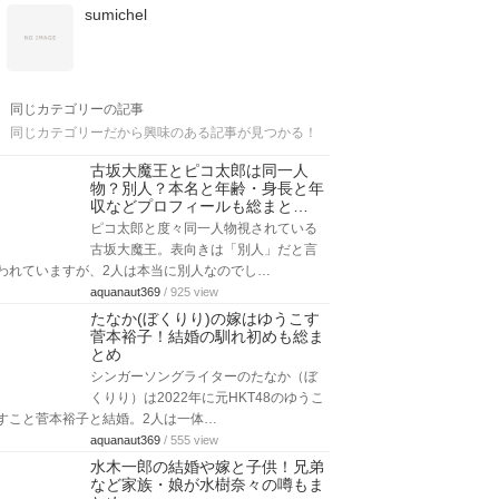
sumichel
同じカテゴリーの記事
同じカテゴリーだから興味のある記事が見つかる！
古坂大魔王とピコ太郎は同一人
物？別人？本名と年齢・身長と年
収などプロフィールも総まと…
ピコ太郎と度々同一人物視されている
古坂大魔王。表向きは「別人」だと言
われていますが、2人は本当に別人なのでし…
aquanaut369
/ 925 view
たなか(ぼくりり)の嫁はゆうこす
菅本裕子！結婚の馴れ初めも総ま
とめ
シンガーソングライターのたなか（ぼ
くりり）は2022年に元HKT48のゆうこ
すこと菅本裕子と結婚。2人は一体…
aquanaut369
/ 555 view
水木一郎の結婚や嫁と子供！兄弟
など家族・娘が水樹奈々の噂もま