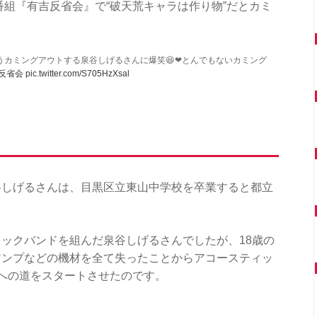
番組『有吉反省会』で“破天荒キャラは作り物”だとカミ
うカミングアウトする泉谷しげるさんに爆笑😆❤とんでもないカミング
反省会
pic.twitter.com/S705HzXsal
谷しげるさんは、目黒区立東山中学校を卒業すると都立
ックバンドを組んだ泉谷しげるさんでしたが、18歳の
アンプなどの機材を全て失ったことからアコースティッ
への道をスタートさせたのです。