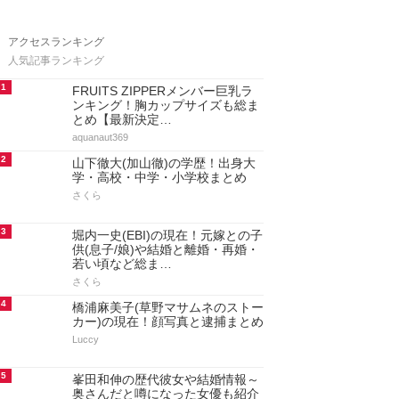
アクセスランキング
人気記事ランキング
1
FRUITS ZIPPERメンバー巨乳ラ
ンキング！胸カップサイズも総ま
とめ【最新決定…
aquanaut369
2
山下徹大(加山徹)の学歴！出身大
学・高校・中学・小学校まとめ
さくら
3
堀内一史(EBI)の現在！元嫁との子
供(息子/娘)や結婚と離婚・再婚・
若い頃など総ま…
さくら
4
橋浦麻美子(草野マサムネのストー
カー)の現在！顔写真と逮捕まとめ
Luccy
5
峯田和伸の歴代彼女や結婚情報～
奥さんだと噂になった女優も紹介