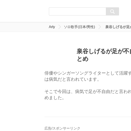
Arty
ソロ歌手(日本/男性)
泉谷しげるが足
泉谷しげるが足が不
とめ
俳優やシンガーソングライターとして活躍
は病気だと言われています。
そこで今回は、病気で足が不自由だと言わ
めました。
広告/スポンサーリンク