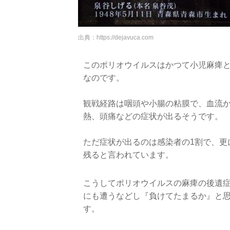
出典：
https://dejavuca.com
このポリオウイルスはかつて小児麻痺と
なのです。
観戦経路は咽頭や小腸の粘膜で、血流
熱、頭痛などの症状が出るそうです。
ただ症状が出るのは感染者の1割で、更
残ると言われています。
こうしてポリオウイルスの麻痺の後遺
にも遭うなどし『負けてたまるか』と
す。