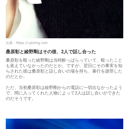
出典：
https://i.pinimg.com
桑原彰と綾野剛はその後、2人で話し合った
桑原彰を殴った綾野剛は当時酔っぱらっていて、殴ったこと
も覚えていなかったのだとか。ですが、翌日にその事実を知
らされた彼は桑原彰と話し合いの場を持ち、暴行を謝罪した
のだとか。
ただ、当初桑原彰は綾野剛からの電話に一切出なかったよう
で、間に入ってくれた人物によって2人は話し合いができた
のだそうです。