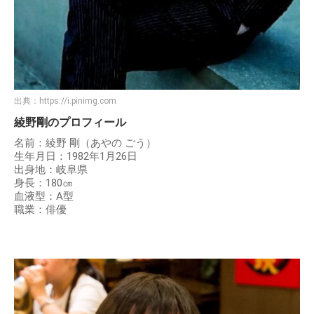
出典：
https://i.pinimg.com
綾野剛のプロフィール
名前：綾野 剛（あやの ごう）
生年月日：1982年1月26日
出身地：岐阜県
身長：180㎝
血液型：A型
職業：俳優