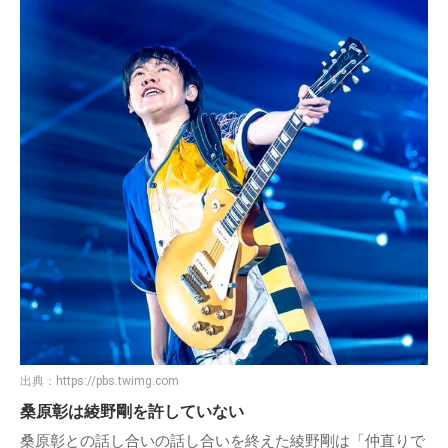
出典：
https://pbs.twimg.com
桑原彰は綾野剛を許していない
桑原彰との話し合いの話し合いを終えた綾野剛は「仲直りで