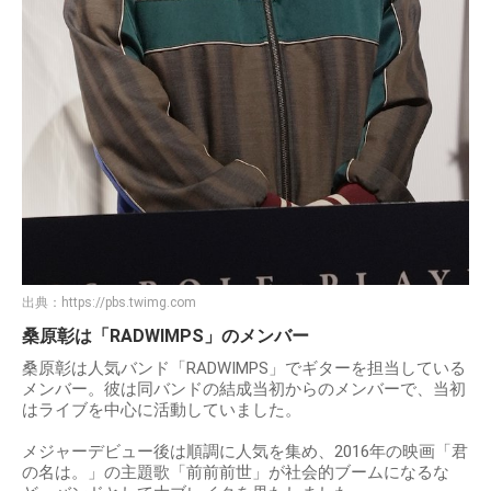
出典：
https://pbs.twimg.com
桑原彰は「RADWIMPS」のメンバー
桑原彰は人気バンド「RADWIMPS」でギターを担当している
メンバー。彼は同バンドの結成当初からのメンバーで、当初
はライブを中心に活動していました。
メジャーデビュー後は順調に人気を集め、2016年の映画「君
の名は。」の主題歌「前前前世」が社会的ブームになるな