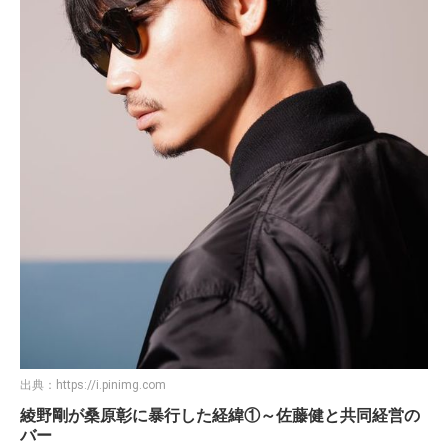
出典：
https://i.pinimg.com
綾野剛が桑原彰に暴行した経緯①～佐藤健と共同経営の
バー