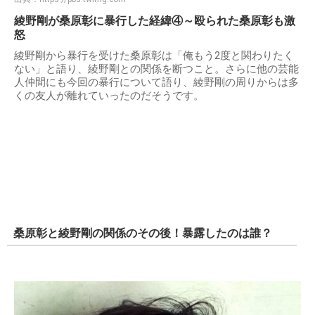
綾野剛が桑原彰に暴行した経緯④～殴られた桑原彰も激
怒
綾野剛から暴行を受けた桑原彰は「俺もう2度と関わりたく
ない」と語り、綾野剛との関係を断つこと。さらに他の芸能
人仲間にも今回の暴行について語り、綾野剛の周りからは多
くの友人が離れていったのだそうです。
桑原彰と綾野剛の関係のその後！暴露したのは誰？