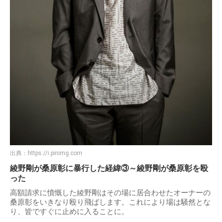
出典：
https://i.pinimg.com
綾野剛が桑原彰に暴行した経緯③～綾野剛が桑原彰を殴
った
高額請求に憤慨した綾野剛はその場に居合わせたオーナーの
桑原彰をいきなり殴り飛ばします。これにより場は騒然とな
り、皆ですぐに止めに入ることに。