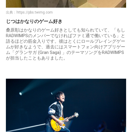
出典：
https://pbs.twimg.com
じつはかなりのゲーム好き
桑原彰はかなりのゲーム好きとしても知られていて、「もし
RADWIMPSのメンバーでなければファミ通で働いている」と
語るほどの筋金入りです。彼はとくにロールプレイングゲー
ムが好きなようで、過去にはスマートフォン向けアプリゲー
ム「グランサガ (Gran Saga) 」のテーマソングをRADWIMPS
が担当したこともありました。