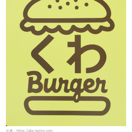
出典：
https://pbs.twimg.com