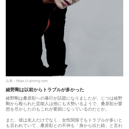
出典：
https://i.pinimg.com
綾野剛は以前からトラブルが多かった
綾野剛は桑原彰への暴行が話題になりましたが、じつは綾野
剛から殴られた芸能人は他にも大勢いるようで、桑原彰が愛
想を尽かしたのもこれが要因になっているのだとか。
また、彼は友人だけでなく、女性関係でもトラブルが多いと
も言われていて、桑原彰との不仲も「身から出た錆」と言わ