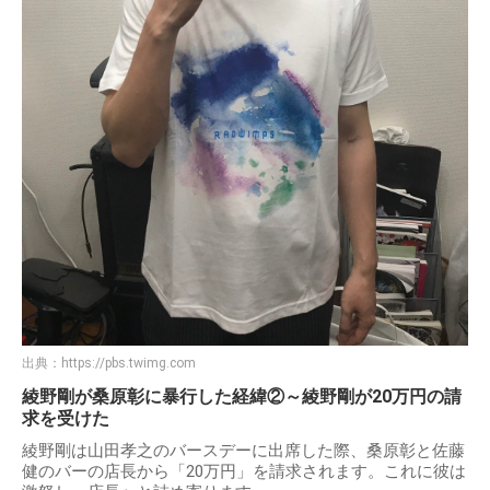
出典：
https://pbs.twimg.com
綾野剛が桑原彰に暴行した経緯②～綾野剛が20万円の請
求を受けた
綾野剛は山田孝之のバースデーに出席した際、桑原彰と佐藤
健のバーの店長から「20万円」を請求されます。これに彼は