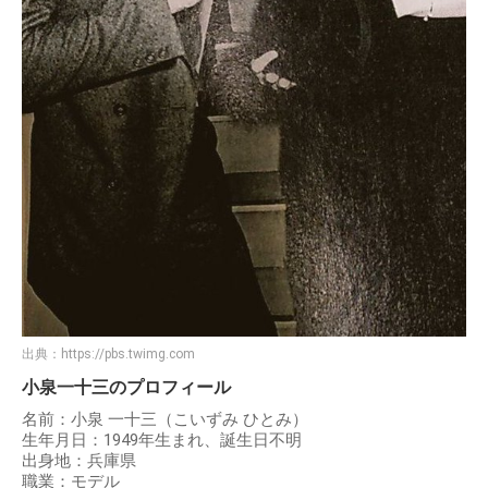
出典：
https://pbs.twimg.com
小泉一十三のプロフィール
名前：小泉 一十三（こいずみ ひとみ）
生年月日：1949年生まれ、誕生日不明
出身地：兵庫県
職業：モデル