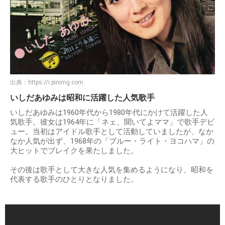
出典：
https://i.pinimg.com
いしだあゆみは昭和に活躍した人気歌手
いしだあゆみは1960年代から1980年代にかけて活躍した人
気歌手。彼女は1964年に「ネェ、聞いてよママ」で歌手デビ
ュー。当初はアイドル歌手として活動していましたが、なか
なか人気が出ず、1968年の「ブルー・ライト・ヨコハマ」の
大ヒットでブレイクを果たしました。
その後は歌手として大きな人気を集めるようになり、昭和を
代表する歌手のひとりとなりました。