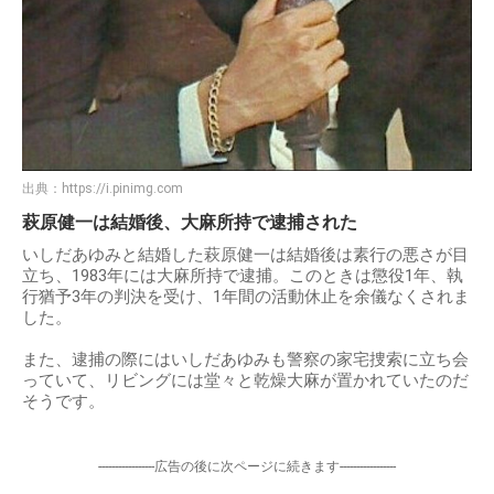
出典：
https://i.pinimg.com
萩原健一は結婚後、大麻所持で逮捕された
いしだあゆみと結婚した萩原健一は結婚後は素行の悪さが目
立ち、1983年には大麻所持で逮捕。このときは懲役1年、執
行猶予3年の判決を受け、1年間の活動休止を余儀なくされま
した。
また、逮捕の際にはいしだあゆみも警察の家宅捜索に立ち会
っていて、リビングには堂々と乾燥大麻が置かれていたのだ
そうです。
-----------------広告の後に次ページに続きます-----------------