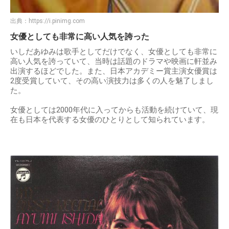
出典：
https://i.pinimg.com
女優としても非常に高い人気を誇った
いしだあゆみは歌手としてだけでなく、女優としても非常に
高い人気を誇っていて、当時は話題のドラマや映画に軒並み
出演するほどでした。また、日本アカデミー賞主演女優賞は
2度受賞していて、その高い演技力は多くの人を魅了しまし
た。
女優としては2000年代に入ってからも活動を続けていて、現
在も日本を代表する女優のひとりとして知られています。