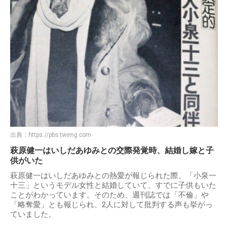
出典：
https://pbs.twimg.com
萩原健一はいしだあゆみとの交際発覚時、結婚し嫁と子
供がいた
萩原健一はいしだあゆみとの熱愛が報じられた際、「小泉一
十三」というモデル女性と結婚していて、すでに子供もいた
ことがわかっています。そのため、週刊誌では「不倫」や
「略奪愛」とも報じられ、2人に対して批判する声も挙がっ
ていました。