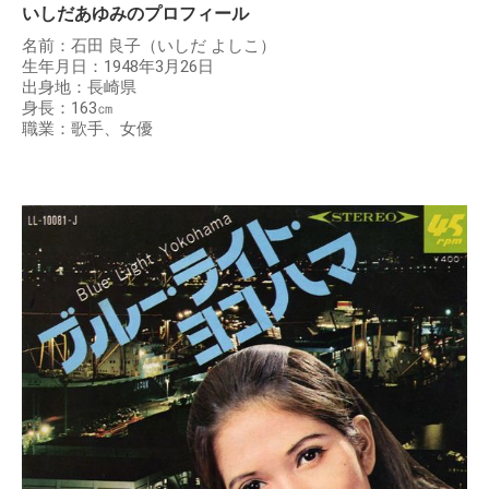
いしだあゆみのプロフィール
名前：石田 良子（いしだ よしこ）
生年月日：1948年3月26日
出身地：長崎県
身長：163㎝
職業：歌手、女優