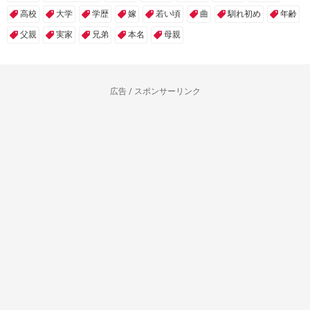
高校
大学
学歴
嫁
若い頃
曲
馴れ初め
年齢
父親
実家
兄弟
本名
母親
広告 / スポンサーリンク