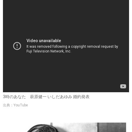
3時のあなた 萩原健一 いしだあゆみ 婚約発表
出典：YouTube