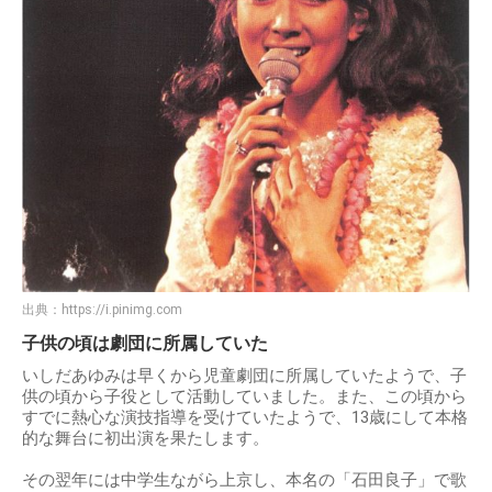
出典：
https://i.pinimg.com
子供の頃は劇団に所属していた
いしだあゆみは早くから児童劇団に所属していたようで、子
供の頃から子役として活動していました。また、この頃から
すでに熱心な演技指導を受けていたようで、13歳にして本格
的な舞台に初出演を果たします。
その翌年には中学生ながら上京し、本名の「石田良子」で歌