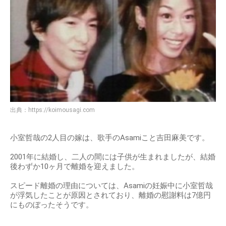
出典：
https://koimousagi.com
小室哲哉の2人目の嫁は、歌手のAsamiこと吉田麻美です。
2001年に結婚し、二人の間には子供が生まれましたが、結婚
後わずか10ヶ月で離婚を迎えました。
スピード離婚の理由については、Asamiの妊娠中に小室哲哉
が浮気したことが原因とされており、離婚の慰謝料は7億円
にものぼったそうです。