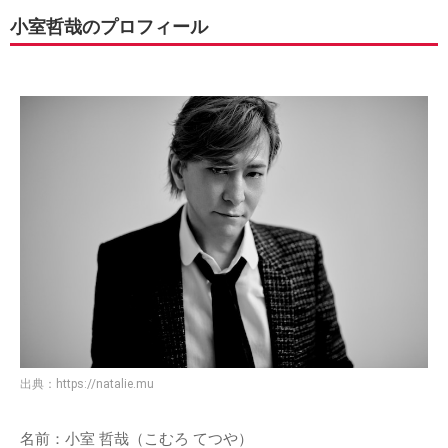
小室哲哉のプロフィール
出典：
https://natalie.mu
名前：小室 哲哉（こむろ てつや）