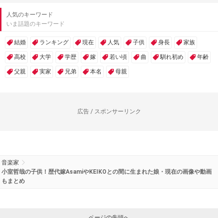
人気のキーワード
いま話題のキーワード
結婚
ランキング
現在
人気
子供
身長
家族
高校
大学
学歴
嫁
若い頃
曲
馴れ初め
年齢
父親
実家
兄弟
本名
母親
広告 / スポンサーリンク
音楽家
小室哲哉の子供！歴代嫁AsamiやKEIKOとの間に生まれた娘・現在の画像や動画
もまとめ
ページの先頭へ