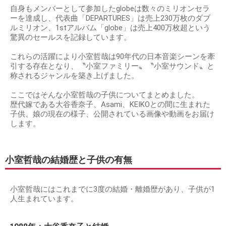
自身もメンバーとして参加したglobeは数々のミリオンセラ
ーを達成し、代表曲「DEPARTURES」は売上230万枚のダブ
ルミリオン、1stアルバム「globe」は売上400万枚超という
驚異のセールスを記録しています。
これらの活躍により小室哲哉は90年代の日本音楽シーンを牽
引する存在となり、〝小室ファミリー〟〝小室サウンド〟と
称されるジャンルを築き上げました。
ここではそんな小室哲哉の子供についてまとめました。
歴代嫁である大谷香奈子、Asami、KEIKOとの間に生まれた
子供、娘の現在の様子、公開されている画像や動画をお届け
します。
小室哲哉の結婚歴と子供の有無
小室哲哉にはこれまでに3度の結婚・離婚歴があり、子供が1
人生まれています。