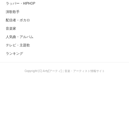
ラッパー・HIPHOP
演歌歌手
配信者・ボカロ
音楽家
人気曲・アルバム
テレビ・主題歌
ランキング
Copyright (C) Arty[アーティ]｜音楽・アーティスト情報サイト