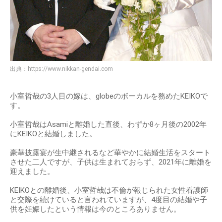
出典：
https://www.nikkan-gendai.com
小室哲哉の3人目の嫁は、globeのボーカルを務めたKEIKOで
す。
小室哲哉はAsamiと離婚した直後、わずか8ヶ月後の2002年
にKEIKOと結婚しました。
豪華披露宴が生中継されるなど華やかに結婚生活をスタート
させた二人ですが、子供は生まれておらず、2021年に離婚を
迎えました。
KEIKOとの離婚後、小室哲哉は不倫が報じられた女性看護師
と交際を続けていると言われていますが、4度目の結婚や子
供を妊娠したという情報は今のところありません。