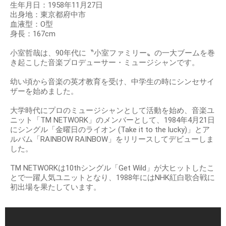
生年月日：1958年11月27日
出身地：東京都府中市
血液型：O型
身長：167cm
小室哲哉は、90年代に〝小室ファミリー〟の一大ブームを巻
き起こした音楽プロデューサー・ミュージシャンです。
幼い頃から音楽の英才教育を受け、中学生の時にシンセサイ
ザーを始めました。
大学時代にプロのミュージシャンとして活動を始め、音楽ユ
ニット「TM NETWORK」のメンバーとして、1984年4月21日
にシングル「金曜日のライオン (Take it to the lucky)」とア
ルバム「RAINBOW RAINBOW」をリリースしてデビューしま
した。
TM NETWORKは10thシングル「Get Wild」が大ヒットしたこ
とで一躍人気ユニットとなり、1988年にはNHK紅白歌合戦に
初出場を果たしています。