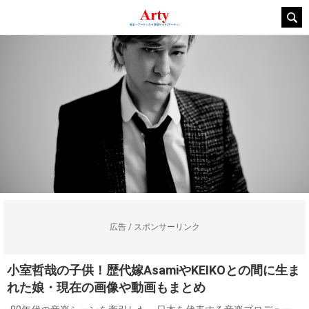
広告 / スポンサーリンク
小室哲哉の子供！歴代嫁AsamiやKEIKOとの間に生ま
れた娘・現在の画像や動画もまとめ