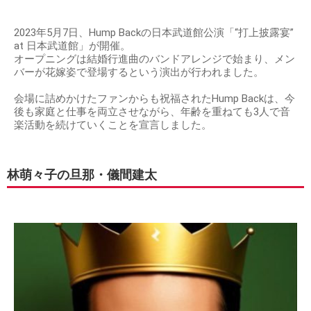
2023年5月7日、Hump Backの日本武道館公演「“打上披露宴”
at 日本武道館」が開催。
オープニングは結婚行進曲のバンドアレンジで始まり、メン
バーが花嫁姿で登場するという演出が行われました。
会場に詰めかけたファンからも祝福されたHump Backは、今
後も家庭と仕事を両立させながら、年齢を重ねても3人で音
楽活動を続けていくことを宣言しました。
林萌々子の旦那・儀間建太