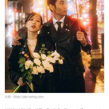
出典：
https://pbs.twimg.com