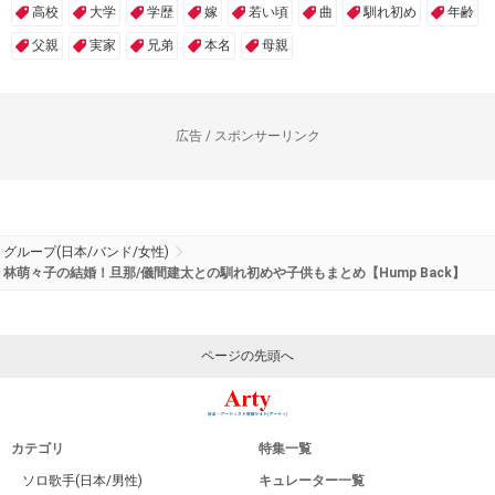
高校
大学
学歴
嫁
若い頃
曲
馴れ初め
年齢
父親
実家
兄弟
本名
母親
広告 / スポンサーリンク
グループ(日本/バンド/女性)
林萌々子の結婚！旦那/儀間建太との馴れ初めや子供もまとめ【Hump Back】
ページの先頭へ
カテゴリ
特集一覧
ソロ歌手(日本/男性)
キュレーター一覧