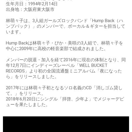
生年月日：1994年2月14日
出身地：大阪府東大阪市
林萌々子は、3人組ガールズロックバンド「Hump Back（ハ
ンプバック）」のメンバーで、ボーカル＆ギターを担当して
います。
Hump Backは林萌々子・ぴか・美咲の3人組で、林萌々子を
中心に2009年に高校の軽音楽部で結成されました。
メンバーの脱退・加入を経て2016年に現在の体制となり、同
年12月7日にインディーズレーベル「WELL BUCKET
RECORDS」より初の全国流通盤ミニアルバム「夜になった
ら」をリリースしました。
2017年には林萌々子初となるソロ名義のCD「消しゴム貸し
て。」をリリース。
2018年6月20日にシングル「拝啓、少年よ」でメジャーデビ
ューを果たしました。