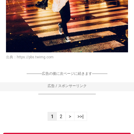
出典：
https://pbs.twimg.com
-----------------広告の後に次ページに続きます-----------------
広告 / スポンサーリンク
----------------------------------------------------------------
1
2
>
>>|