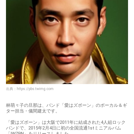
出典：
https://pbs.twimg.com
林萌々子の旦那は、バンド「愛はズボーン」のボーカル＆ギ
ター担当・儀間建太です。
「愛はズボーン」は大阪で2011年に結成された4人組ロック
バンドで、2015年2月4日に初の全国流通1stミニアルバム
「IWZBN」をリリースしました。