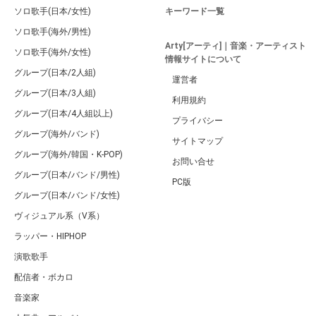
ソロ歌手(日本/女性)
キーワード一覧
ソロ歌手(海外/男性)
Arty[アーティ]｜音楽・アーティスト
ソロ歌手(海外/女性)
情報サイトについて
グループ(日本/2人組)
運営者
グループ(日本/3人組)
利用規約
グループ(日本/4人組以上)
プライバシー
グループ(海外/バンド)
サイトマップ
グループ(海外/韓国・K-POP)
お問い合せ
グループ(日本/バンド/男性)
PC版
グループ(日本/バンド/女性)
ヴィジュアル系（V系）
ラッパー・HIPHOP
演歌歌手
配信者・ボカロ
音楽家