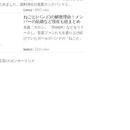
とめました。過剰演出の鬼畜ロックバンドと…
Luccy
/ 5667 view
ねごと(バンド)の解散理由！メン
バーの結婚など現在も総まとめ
名曲「カロン」「Sharp#」などをリリ
ースし、音楽ファンたちを盛り上げ続
けていたガールズバンドの「ねごと」
…
kent.n
/ 1217 view
広告/スポンサーリンク