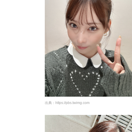
出典：
https://pbs.twimg.com