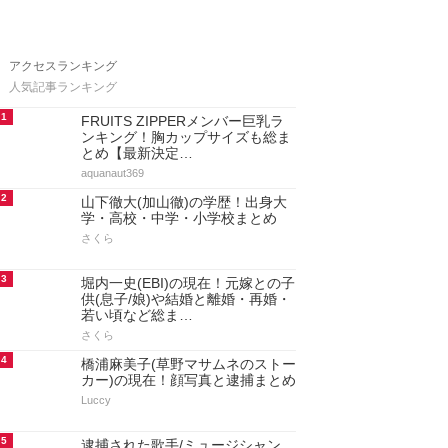
アクセスランキング
人気記事ランキング
1
FRUITS ZIPPERメンバー巨乳ラ
ンキング！胸カップサイズも総ま
とめ【最新決定…
aquanaut369
2
山下徹大(加山徹)の学歴！出身大
学・高校・中学・小学校まとめ
さくら
3
堀内一史(EBI)の現在！元嫁との子
供(息子/娘)や結婚と離婚・再婚・
若い頃など総ま…
さくら
4
橋浦麻美子(草野マサムネのストー
カー)の現在！顔写真と逮捕まとめ
Luccy
5
逮捕された歌手/ミュージシャン