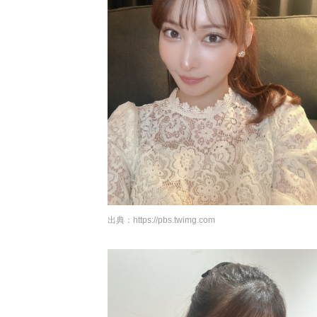
出典：
https://pbs.twimg.com