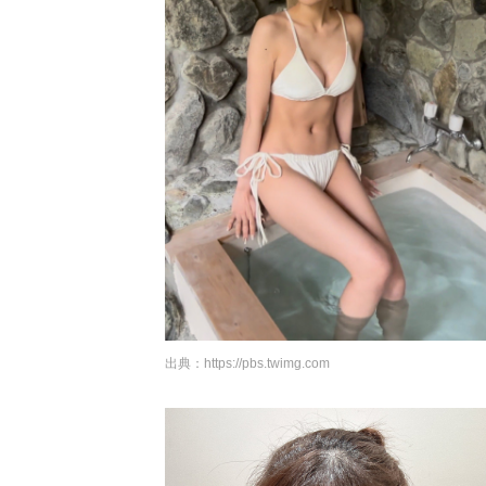
出典：
https://pbs.twimg.com