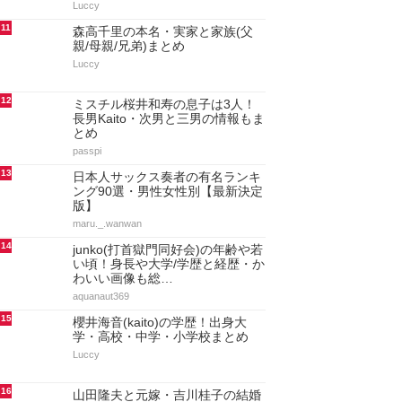
Luccy
11
森高千里の本名・実家と家族(父
親/母親/兄弟)まとめ
Luccy
12
ミスチル桜井和寿の息子は3人！
長男Kaito・次男と三男の情報もま
とめ
passpi
13
日本人サックス奏者の有名ランキ
ング90選・男性女性別【最新決定
版】
maru._.wanwan
14
junko(打首獄門同好会)の年齢や若
い頃！身長や大学/学歴と経歴・か
わいい画像も総…
aquanaut369
15
櫻井海音(kaito)の学歴！出身大
学・高校・中学・小学校まとめ
Luccy
16
山田隆夫と元嫁・吉川桂子の結婚