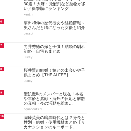
30選！大麻・覚醒剤など薬物が多
い／衝撃順にランキング…
kent.n
6
峯田和伸の歴代彼女や結婚情報～
奥さんだと噂になった女優も紹介
passpi
7
向井秀徳の嫁と子供！結婚の馴れ
初め・自宅もまとめ
Luccy
8
桜井賢の結婚！嫁との出会いや子
供まとめ【THE ALFEE】
Luccy
9
聖飢魔IIのメンバーと現在！本名
や年齢と素顔・海外の反応と解散
の真相・今の活動を総ま…
aquanaut369
10
岡崎英美の暗黒時代とは？身長と
性別・結婚・使用機材まとめ【サ
カナクションのキーボード…