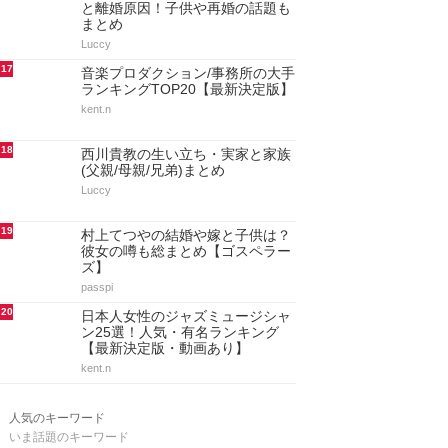
と離婚原因！子供や再婚の話題も
まとめ
Luccy
17
音楽プロダクション/事務所の大手
ランキングTOP20【最新決定版】
kent.n
18
西川貴教の生い立ち・実家と家族
(父親/母親/兄弟)まとめ
Luccy
19
村上てつやの結婚や嫁と子供は？
彼女の噂も総まとめ【ゴスペラー
ズ】
passpi
20
日本人女性のジャズミュージシャ
ン25選！人気・有名ランキング
【最新決定版・動画あり】
kent.n
人気のキーワード
いま話題のキーワード