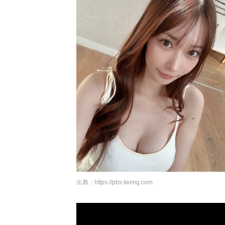
出典：
https://pbs.twimg.com