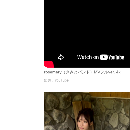
rosemary（きみとバンド）MVフルver. 4k
出典：YouTube