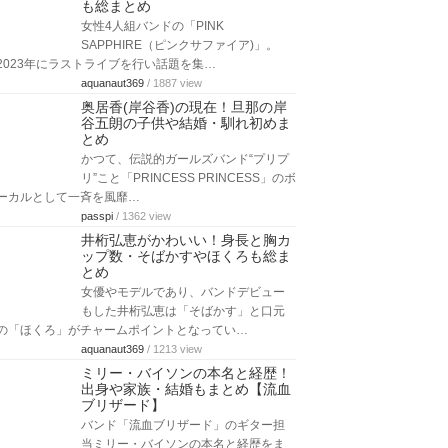
も総まとめ
女性4人組バンドの「PINK
SAPPHIRE（ピンクサファイア)」。
2023年にラストライブを行い話題を集…
aquanaut369
/ 1887 view
奥居香(岸谷香)の現在！旦那の岸
谷五朗の子供や結婚・馴れ初めま
とめ
かつて、伝説的ガールズバンド“プリプ
リ”こと「PRINCESS PRINCESS」のボ
ーカルとして一斉を風靡…
passpi
/ 1362 view
井桁弘恵がかわいい！身長と胸カ
ップ数・そばかすやほくろも総ま
とめ
女優やモデルであり、バンドデビュー
もした井桁弘恵は「そばかす」と口元
の「ほくろ」がチャームポイントとなってい…
aquanaut369
/ 1213 view
ミリー・バイソンの本名と経歴！
出身や家族・結婚もまとめ【流血
ブリザード】
バンド「流血ブリザード」のギター担
当ミリー・バイソンの本名と経歴をま