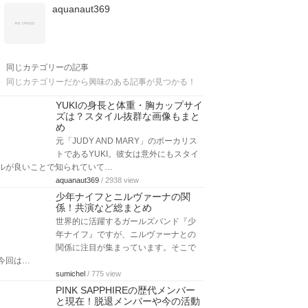
aquanaut369
同じカテゴリーの記事
同じカテゴリーだから興味のある記事が見つかる！
YUKIの身長と体重・胸カップサイ
ズは？スタイル抜群な画像もまと
め
元「JUDY AND MARY」のボーカリス
トであるYUKI。彼女は意外にもスタイ
ルが良いことで知られていて…
aquanaut369
/ 2938 view
少年ナイフとニルヴァーナの関
係！共演など総まとめ
世界的に活躍するガールズバンド『少
年ナイフ』ですが、ニルヴァーナとの
関係に注目が集まっています。そこで
今回は…
sumichel
/ 775 view
PINK SAPPHIREの歴代メンバー
と現在！脱退メンバーや今の活動