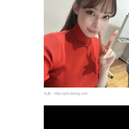
出典：
https://pbs.twimg.com