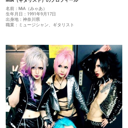
MiA（ギタリスト）のプロフィール
名前：MiA（みゃあ）
生年月日：1991年9月17日
出身地：神奈川県
職業：ミュージシャン、ギタリスト