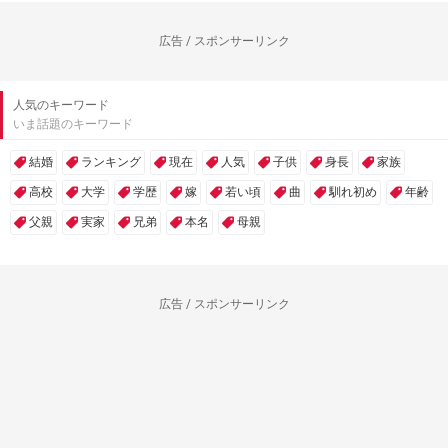
広告 / スポンサーリンク
人気のキーワード
いま話題のキーワード
結婚
ランキング
現在
人気
子供
身長
家族
高校
大学
学歴
嫁
若い頃
曲
馴れ初め
年齢
父親
実家
兄弟
本名
母親
広告 / スポンサーリンク