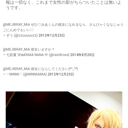
報は一切なく、これまで女性の影がちらついたことは無いよ
うです。
@MEJIBRAY_MiA ぜひ♡みあくんの彼女になれるなら、さんびゃくななじゅう
ごにんめでもいい♡
— ずう (@zzuuuuuzz)
2012年12月23日
@MEJIBRAY_MiA 彼女いますか？
— 七彩夏 🐻‍❄️AYAKA NANA 🩵 (@rain8rose)
2014年8月20日
@MEJIBRAY_MiA 彼女にならしてください(*^_^*)
— ♡MiNMi♡ (@MINMiAMiA)
2012年12月23日