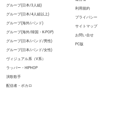
グループ(日本/3人組)
利用規約
グループ(日本/4人組以上)
プライバシー
グループ(海外/バンド)
サイトマップ
グループ(海外/韓国・K-POP)
お問い合せ
グループ(日本/バンド/男性)
PC版
グループ(日本/バンド/女性)
ヴィジュアル系（V系）
ラッパー・HIPHOP
演歌歌手
配信者・ボカロ
音楽家
人気曲・アルバム
テレビ・主題歌
ランキング