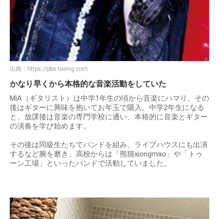
出典：
https://pbs.twimg.com
かなり早くから本格的な音楽活動をしていた
MiA（ギタリスト）は中学1年生の頃から音楽にハマり、その
後はギターに興味を抱いてお年玉で購入。中学2年生になる
と、放課後は音楽の専門学校に通い、本格的に音楽とギター
の演奏を学び始めます。
その後は同級生たちでバンドを組み、ライブハウスにも出演
するなど腕を磨き、高校からは「熊猫xiongmao」や「トゥ
ーン工場」といったバンドで活動していました。