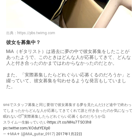
出典：
https://pbs.twimg.com
彼女を募集中？
MiA（ギタリスト）は過去に夢の中で彼女募集をしたことが
あったようで、このときはどんな人が応募してきて、どんな
人と付き合ったのかまではわからなかったのだとか。
また、「実際募集したらどれぐらい応募くるのだろうか」と
綴っていて、彼女募集を匂わせるような発言もしていまし
た。
snsでスタッフ募集と同じ要領で彼女募集する夢を見たんだけど途中で終わっ
てしまったからどんな人が応募してきてくれて誰と付き合ったのか気になって
眠れない😴実際募集したらどれぐらい応募くるのだろうか🤔
スライム一生触っていたい
https://t.co/MHu7TSO3h8
pic.twitter.com/XOdutYEXp0
— ⚜MiA⚜ (@MiA_guitar_0917)
2017年1月22日