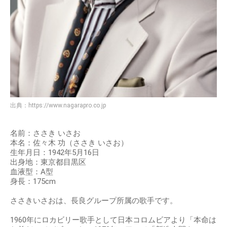
出典：
https://www.nagarapro.co.jp
名前：ささき いさお
本名：佐々木 功（ささき いさお）
生年月日：1942年5月16日
出身地：東京都目黒区
血液型：A型
身長：175cm
ささきいさおは、長良グループ所属の歌手です。
1960年にロカビリー歌手として日本コロムビアより「本命は