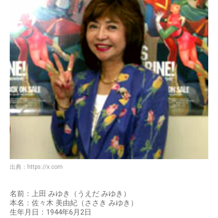
出典：
https://x.com
名前：上田 みゆき（うえだ みゆき）
本名：佐々木 美由紀（ささき みゆき）
生年月日：1944年6月2日