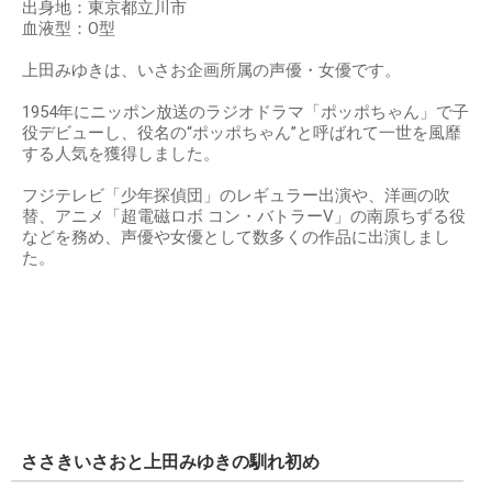
出身地：東京都立川市
血液型：O型
上田みゆきは、いさお企画所属の声優・女優です。
1954年にニッポン放送のラジオドラマ「ポッポちゃん」で子
役デビューし、役名の“ポッポちゃん”と呼ばれて一世を風靡
する人気を獲得しました。
フジテレビ「少年探偵団」のレギュラー出演や、洋画の吹
替、アニメ「超電磁ロボ コン・バトラーV」の南原ちずる役
などを務め、声優や女優として数多くの作品に出演しまし
た。
ささきいさおと上田みゆきの馴れ初め