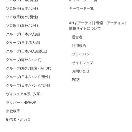
ソロ歌手(日本/男性)
キュレーター一覧
ソロ歌手(日本/女性)
キーワード一覧
ソロ歌手(海外/男性)
Arty[アーティ]｜音楽・アーティスト
ソロ歌手(海外/女性)
情報サイトについて
グループ(日本/2人組)
運営者
グループ(日本/3人組)
利用規約
グループ(日本/4人組以上)
プライバシー
グループ(海外/バンド)
サイトマップ
グループ(海外/韓国・K-POP)
お問い合せ
グループ(日本/バンド/男性)
PC版
グループ(日本/バンド/女性)
ヴィジュアル系（V系）
ラッパー・HIPHOP
演歌歌手
配信者・ボカロ
音楽家