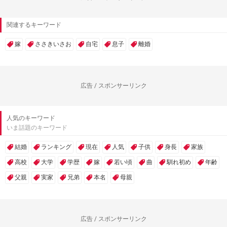
関連するキーワード
嫁
ささきいさお
自宅
息子
離婚
広告 / スポンサーリンク
人気のキーワード
いま話題のキーワード
結婚
ランキング
現在
人気
子供
身長
家族
高校
大学
学歴
嫁
若い頃
曲
馴れ初め
年齢
父親
実家
兄弟
本名
母親
広告 / スポンサーリンク