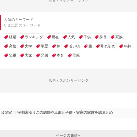
広告 / スポンサーリンク
人気のキーワード
いま話題のキーワード
結婚
ランキング
現在
人気
子供
身長
家族
高校
大学
学歴
嫁
若い頃
曲
馴れ初め
年齢
父親
実家
兄弟
本名
母親
広告 / スポンサーリンク
音楽家
宇都宮ゆうこの結婚や旦那と子供・実家の家族を総まとめ
ページの先頭へ