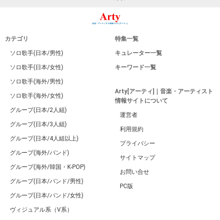
カテゴリ
特集一覧
ソロ歌手(日本/男性)
キュレーター一覧
ソロ歌手(日本/女性)
キーワード一覧
ソロ歌手(海外/男性)
Arty[アーティ]｜音楽・アーティスト
ソロ歌手(海外/女性)
情報サイトについて
グループ(日本/2人組)
運営者
グループ(日本/3人組)
利用規約
グループ(日本/4人組以上)
プライバシー
グループ(海外/バンド)
サイトマップ
グループ(海外/韓国・K-POP)
お問い合せ
グループ(日本/バンド/男性)
PC版
グループ(日本/バンド/女性)
ヴィジュアル系（V系）