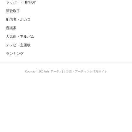
ラッパー・HIPHOP
演歌歌手
配信者・ボカロ
音楽家
人気曲・アルバム
テレビ・主題歌
ランキング
Copyright (C) Arty[アーティ]｜音楽・アーティスト情報サイト