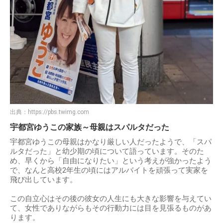
出典：
https://pbs.twimg.com
宇都宮ゆうこの家族～母親はスパルタだった
宇都宮ゆうこの母親はかなり厳しい人だったようで、「スパ
ルタだった」と幼少期の頃について語っています。そのた
め、早くから「自由になりたい」という考えが強かったよう
で、なんと高校2年生の頃にはアルバイトを頑張って実家を
飛び出しています。
この自立心はその後の彼女の人生にも大きな影響を与えてい
て、女性でありながらもその行動力には目を見張るものがあ
ります。