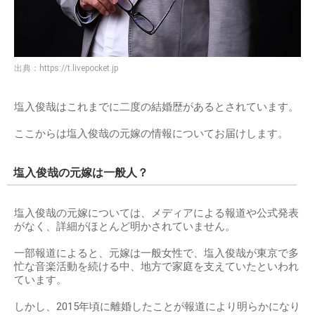
出典：
https://t.livepocket.jp
塩入俊哉はこれまでに二度の結婚歴があるとされています。
ここからは塩入俊哉の元嫁の情報についてお届けします。
塩入俊哉の元嫁は一般人？
塩入俊哉の元嫁については、メディアによる報道や公式発表
がなく、詳細がほとんど明かされていません。
一部報道によると、元嫁は一般女性で、塩入俊哉が東京で多
忙な音楽活動を続ける中、地方で家庭を支えていたといわれ
ています。
しかし、2015年頃に離婚したことが報道により明らかになり