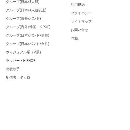
グループ(日本/3人組)
利用規約
グループ(日本/4人組以上)
プライバシー
グループ(海外/バンド)
サイトマップ
グループ(海外/韓国・K-POP)
お問い合せ
グループ(日本/バンド/男性)
PC版
グループ(日本/バンド/女性)
ヴィジュアル系（V系）
ラッパー・HIPHOP
演歌歌手
配信者・ボカロ
音楽家
人気曲・アルバム
テレビ・主題歌
ランキング
Copyright (C) Arty[アーティ]｜音楽・アーティスト情報サイト