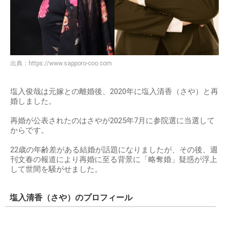
出典：
https://www.sapporo-coo.com
塩入俊哉は元嫁との離婚後、2020年に塩入清香（さや）と再
婚しました。
再婚が公表されたのはさやが2025年7月に参院選に当選して
からです。
22歳の年齢差がある結婚が話題になりましたが、その後、週
刊文春の報道により再婚に至る背景に「略奪婚」疑惑が浮上
して世間を騒がせました。
塩入清香（さや）のプロフィール