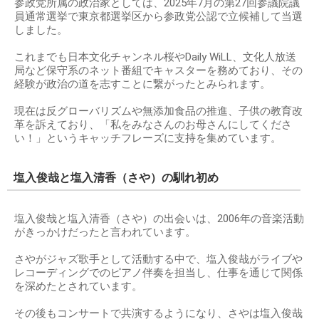
参政党所属の政治家としては、2025年7月の第27回参議院議
員通常選挙で東京都選挙区から参政党公認で立候補して当選
しました。
これまでも日本文化チャンネル桜やDaily WiLL、文化人放送
局など保守系のネット番組でキャスターを務めており、その
経験が政治の道を志すことに繋がったとみられます。
現在は反グローバリズムや無添加食品の推進、子供の教育改
革を訴えており、「私をみなさんのお母さんにしてくださ
い！」というキャッチフレーズに支持を集めています。
塩入俊哉と塩入清香（さや）の馴れ初め
塩入俊哉と塩入清香（さや）の出会いは、2006年の音楽活動
がきっかけだったと言われています。
さやがジャズ歌手として活動する中で、塩入俊哉がライブや
レコーディングでのピアノ伴奏を担当し、仕事を通じて関係
を深めたとされています。
その後もコンサートで共演するようになり、さやは塩入俊哉