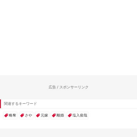
広告 / スポンサーリンク
関連するキーワード
略奪
さや
元嫁
離婚
塩入俊哉