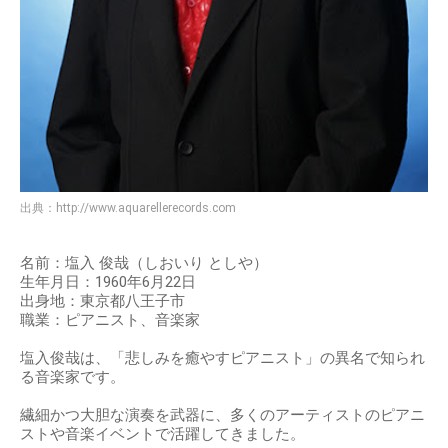
出典：
http://www.aquarellerecords.com
名前：塩入 俊哉（しおいり としや）
生年月日：1960年6月22日
出身地：東京都八王子市
職業：ピアニスト、音楽家
塩入俊哉は、「悲しみを癒やすピアニスト」の異名で知られ
る音楽家です。
繊細かつ大胆な演奏を武器に、多くのアーティストのピアニ
ストや音楽イベントで活躍してきました。