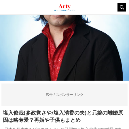
広告 / スポンサーリンク
塩入俊哉(参政党さや/塩入清香の夫)と元嫁の離婚原
因は略奪愛？再婚や子供もまとめ