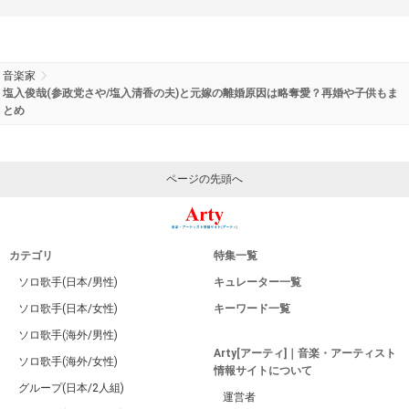
音楽家
塩入俊哉(参政党さや/塩入清香の夫)と元嫁の離婚原因は略奪愛？再婚や子供もま
とめ
ページの先頭へ
カテゴリ
特集一覧
ソロ歌手(日本/男性)
キュレーター一覧
ソロ歌手(日本/女性)
キーワード一覧
ソロ歌手(海外/男性)
Arty[アーティ]｜音楽・アーティスト
ソロ歌手(海外/女性)
情報サイトについて
グループ(日本/2人組)
運営者