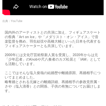
出典：YouTube
国内外のアーティストとの共演に加え、フィギュアスケート
の祭典「Art on Ice」や「メダリスト・オン・アイス」で音
楽監督を務め、羽生結弦や高橋大輔といった日本を代表する
フィギュアスケーターとも共演しています。
2000年には文化庁芸術祭新人賞を受賞し、2020年からは元
「少年忍者」のKnobや尺八奏者のカズ松居と「IAM」として
も活動しています。
ここではそんな塩入俊哉の結婚歴や離婚原因、再婚相手につ
いてまとめました。
略奪婚とされる元嫁との離婚詳細、再婚相手の参政党所属・
さや（塩入清香）との関係、子供の有無についてお届けしま
す。