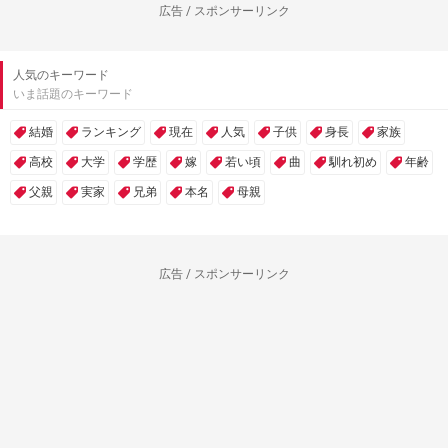
広告 / スポンサーリンク
人気のキーワード
いま話題のキーワード
結婚
ランキング
現在
人気
子供
身長
家族
高校
大学
学歴
嫁
若い頃
曲
馴れ初め
年齢
父親
実家
兄弟
本名
母親
広告 / スポンサーリンク