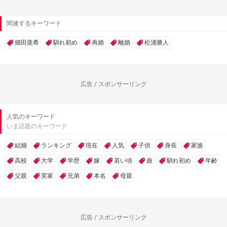
関連するキーワード
畑田亜希
馴れ初め
再婚
離婚
松浦勝人
広告 / スポンサーリンク
人気のキーワード
いま話題のキーワード
結婚
ランキング
現在
人気
子供
身長
家族
高校
大学
学歴
嫁
若い頃
曲
馴れ初め
年齢
父親
実家
兄弟
本名
母親
広告 / スポンサーリンク