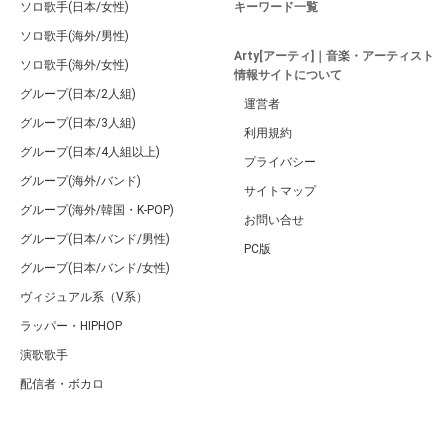
ソロ歌手(日本/女性)
キーワード一覧
ソロ歌手(海外/男性)
Arty[アーティ]｜音楽・アーティスト
ソロ歌手(海外/女性)
情報サイトについて
グループ(日本/2人組)
運営者
グループ(日本/3人組)
利用規約
グループ(日本/4人組以上)
プライバシー
グループ(海外/バンド)
サイトマップ
グループ(海外/韓国・K-POP)
お問い合せ
グループ(日本/バンド/男性)
PC版
グループ(日本/バンド/女性)
ヴィジュアル系（V系）
ラッパー・HIPHOP
演歌歌手
配信者・ボカロ
音楽家
人気曲・アルバム