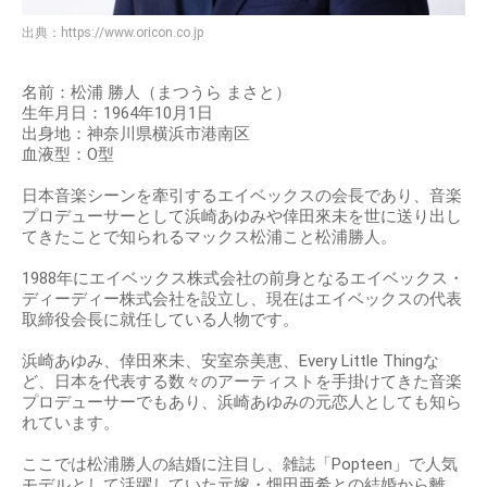
出典：
https://www.oricon.co.jp
名前：松浦 勝人（まつうら まさと）
生年月日：1964年10月1日
出身地：神奈川県横浜市港南区
血液型：O型
日本音楽シーンを牽引するエイベックスの会長であり、音楽
プロデューサーとして浜崎あゆみや倖田來未を世に送り出し
てきたことで知られるマックス松浦こと松浦勝人。
1988年にエイベックス株式会社の前身となるエイベックス・
ディーディー株式会社を設立し、現在はエイベックスの代表
取締役会長に就任している人物です。
浜崎あゆみ、倖田來未、安室奈美恵、Every Little Thingな
ど、日本を代表する数々のアーティストを手掛けてきた音楽
プロデューサーでもあり、浜崎あゆみの元恋人としても知ら
れています。
ここでは松浦勝人の結婚に注目し、雑誌「Popteen」で人気
モデルとして活躍していた元嫁・畑田亜希との結婚から離