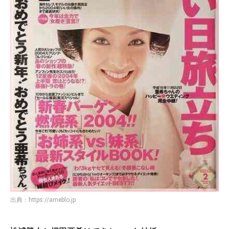
出典：
https://ameblo.jp