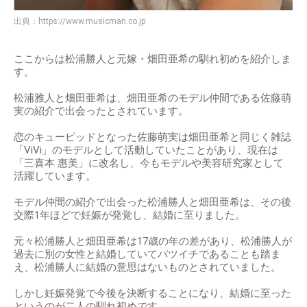
出典：
https://www.musicman.co.jp
ここからは松浦勝人と元嫁・畑田亜希の馴れ初めを紹介しま
す。
松浦雅人と畑田亜希は、畑田亜希のモデル仲間である佐藤萌
実の紹介で出会ったとされています。
恋のキューピッドとなった佐藤萌実は畑田亜希と同じく雑誌
「ViVi」のモデルとして活動していたことがあり、現在は
「三喜本 惠美」に改名し、今もモデルや美容研究家として
活躍しています。
モデル仲間の紹介で出会った松浦勝人と畑田亜希は、その後
交際1年ほどで妊娠が発覚し、結婚に至りました。
元々松浦勝人と畑田亜希は17歳の年の差があり、松浦勝人が
過去に別の女性と結婚していてバツイチであることも踏ま
え、松浦勝人に結婚の意思はないものとされていました。
しかし妊娠発覚で今後を決断することになり、結婚に至った
というのが二人の馴れ初めです。