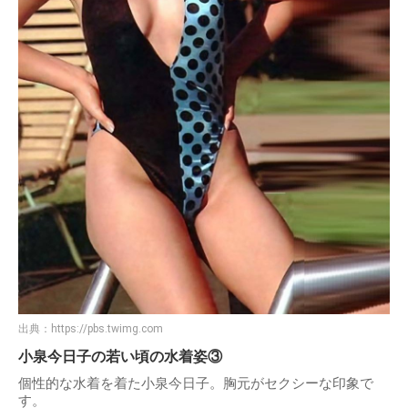
出典：
https://pbs.twimg.com
小泉今日子の若い頃の水着姿③
個性的な水着を着た小泉今日子。胸元がセクシーな印象で
す。