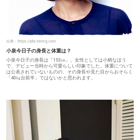
出典：
https://pbs.twimg.com
小泉今日子の身長と体重は？
小泉今日子の身長は「153㎝」。女性としては小柄なほう
で、デビュー当時から可愛らしい印象でした。体重について
は公表されていないものの、その身長や見た目からおそらく
「40㎏台前半」ではないかと思われます。