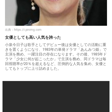
出典：
https://i.pinimg.com
女優としても高い人気を誇った
小泉今日子は歌手としてデビュー後は女優としての活動に重
きを置くようになり、1983年の単発ドラマ「あんみつ姫」で
主演を務め、一躍注目の存在になります。その後、1985年ド
ラマ「少女に何が起こったか」で主演を務め、同ドラマは毎
回視聴率が20％を超えるなど、圧倒的な人気を集め、女優と
してもトップに上り詰めました。