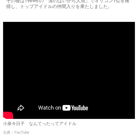
その後は1984年の「渚のはいから人魚」でオリコン1位を獲
得し、トップアイドルの仲間入りを果たしました。
小泉今日子 なんてったってアイドル
出典：YouTube