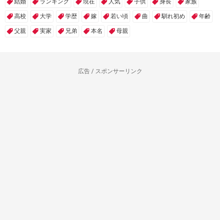
結婚
ランキング
現在
人気
子供
身長
家族
高校
大学
学歴
嫁
若い頃
曲
馴れ初め
年齢
父親
実家
兄弟
本名
母親
広告 / スポンサーリンク