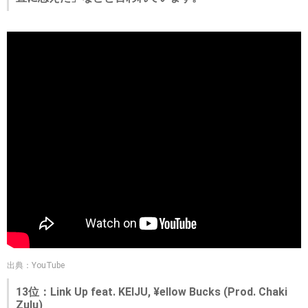
出典：YouTube
13位：Link Up feat. KEIJU, ¥ellow Bucks (Prod. Chaki
Zulu)