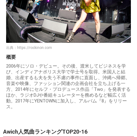
出典：
https://rockinon.com
概要
2006年にソロ・デビュー。その後、渡米してビジネスを学
び、インディアナポリス大学で学士号を取得。米国人と結
婚、出産するも夫を失う不慮の事件に直面し、沖縄へ帰郷。
音楽や映像、ファッション関連の企画会社を立ち上げる一
方、2014年にセルフ・プロデュース作品「Two」を発表する
ほか、ラジオDJや番組キュレーターを務めるなど幅広く活
動。2017年にYENTOWNに加入し、アルバム『8』をリリー
ス。
Awich人気曲ランキングTOP20-16