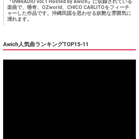
『098RADIO vol.1 Hosted by Awich』に収録されている
楽曲で、唾奇、OZworld、CHICO CARLITOをフィーチ
ャーした作品です。沖縄民謡を思わせる妖艶な雰囲気に
浸れます。
Awich人気曲ランキングTOP15-11