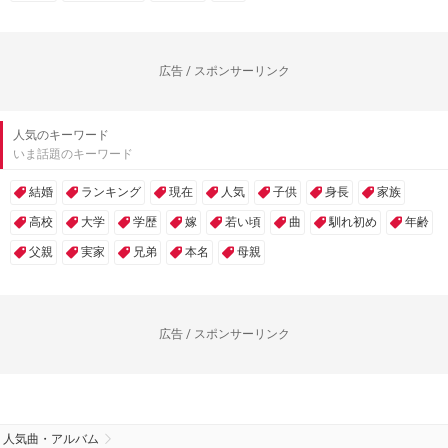
広告 / スポンサーリンク
人気のキーワード
いま話題のキーワード
結婚
ランキング
現在
人気
子供
身長
家族
高校
大学
学歴
嫁
若い頃
曲
馴れ初め
年齢
父親
実家
兄弟
本名
母親
広告 / スポンサーリンク
人気曲・アルバム