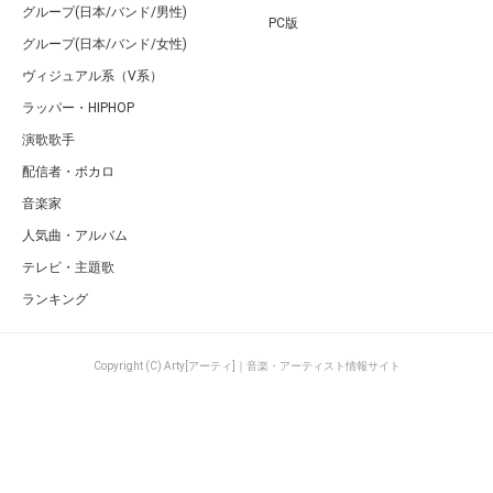
グループ(日本/バンド/男性)
PC版
グループ(日本/バンド/女性)
ヴィジュアル系（V系）
ラッパー・HIPHOP
演歌歌手
配信者・ボカロ
音楽家
人気曲・アルバム
テレビ・主題歌
ランキング
Copyright (C) Arty[アーティ]｜音楽・アーティスト情報サイト