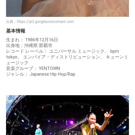
出典：
https://yt3.googleusercontent.com
基本情報
生まれ： 1986年12月16日
出身地：沖縄県 那覇市
レコード レーベル： ユニバーサル ミュージック、 bpm
tokyo、 エンパイア・ディストリビューション、 キューンミ
ュージック
音楽グループ： YENTOWN
ジャンル： Japanese Hip Hop/Rap