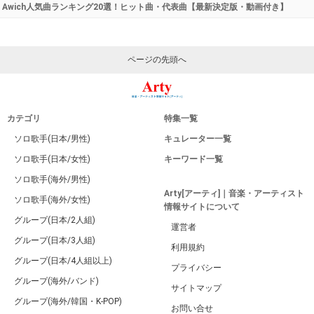
Awich人気曲ランキング20選！ヒット曲・代表曲【最新決定版・動画付き】
ページの先頭へ
カテゴリ
特集一覧
ソロ歌手(日本/男性)
キュレーター一覧
ソロ歌手(日本/女性)
キーワード一覧
ソロ歌手(海外/男性)
Arty[アーティ]｜音楽・アーティスト
ソロ歌手(海外/女性)
情報サイトについて
グループ(日本/2人組)
運営者
グループ(日本/3人組)
利用規約
グループ(日本/4人組以上)
プライバシー
グループ(海外/バンド)
サイトマップ
グループ(海外/韓国・K-POP)
お問い合せ