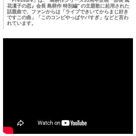
「Pressure」は、“島耕作シリーズ35周年企画『部長 風
花凜子の恋』会長 島耕作 特別編” の主題歌に起用された
話題曲で、ファンからは「ライブできいてからまじ好き
ですこの曲」「このコンビやっぱヤバすぎ」などと言わ
れています。