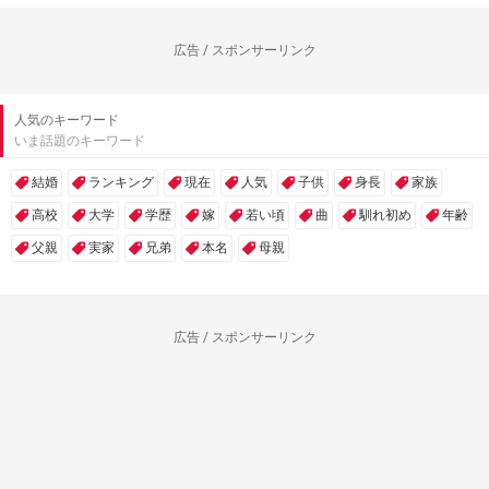
広告 / スポンサーリンク
人気のキーワード
いま話題のキーワード
結婚
ランキング
現在
人気
子供
身長
家族
高校
大学
学歴
嫁
若い頃
曲
馴れ初め
年齢
父親
実家
兄弟
本名
母親
広告 / スポンサーリンク