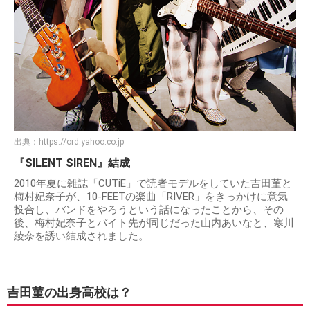
出典：
https://ord.yahoo.co.jp
『SILENT SIREN』結成
2010年夏に雑誌「CUTiE」で読者モデルをしていた吉田菫と
梅村妃奈子が、10-FEETの楽曲「RIVER」をきっかけに意気
投合し、バンドをやろうという話になったことから、その
後、梅村妃奈子とバイト先が同じだった山内あいなと、寒川
綾奈を誘い結成されました。
吉田菫の出身高校は？