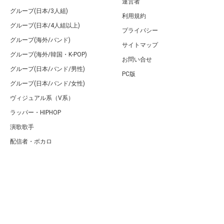
運営者
グループ(日本/3人組)
利用規約
グループ(日本/4人組以上)
プライバシー
グループ(海外/バンド)
サイトマップ
グループ(海外/韓国・K-POP)
お問い合せ
グループ(日本/バンド/男性)
PC版
グループ(日本/バンド/女性)
ヴィジュアル系（V系）
ラッパー・HIPHOP
演歌歌手
配信者・ボカロ
音楽家
人気曲・アルバム
テレビ・主題歌
ランキング