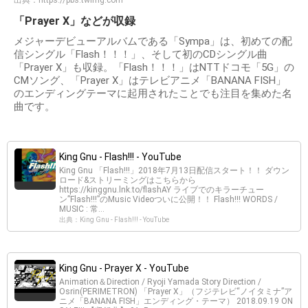
出典：
https://pbs.twimg.com
「Prayer X」などが収録
メジャーデビューアルバムである「Sympa」は、初めての配
信シングル「Flash！！！」、そして初のCDシングル曲
「Prayer X」も収録。「Flash！！！」はNTTドコモ「5G」の
CMソング、「Prayer X」はテレビアニメ「BANANA FISH」
のエンディングテーマに起用されたことでも注目を集めた名
曲です。
King Gnu - Flash!!! - YouTube
King Gnu 「Flash!!!」2018年7月13日配信スタート！！ ダウン
ロード&ストリーミングはこちらから
https://kinggnu.lnk.to/flashAY ライブでのキラーチュー
ン”Flash!!!”のMusic Videoついに公開！！ Flash!!! WORDS /
MUSIC : 常...
出典：King Gnu - Flash!!! - YouTube
King Gnu - Prayer X - YouTube
Animation＆Direction / Ryoji Yamada Story Direction /
Osrin(PERIMETRON) 「Prayer X」（フジテレビ“ノイタミナ”ア
ニメ「BANANA FISH」エンディング・テーマ） 2018.09.19 ON