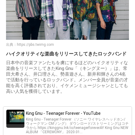
出典：
https://pbs.twimg.com
ハイクオリティな楽曲をリリースしてきたロックバンド
日本中の音楽ファンたちを虜にするほどのハイクオリティな
楽曲をリリースしてきたKing Gnu「（キングヌー）」は、常
田大希さん、井口理さん、勢喜遊さん、新井和輝さんの4名
で活動を行っているロックバンド。メンバー全員が音楽の才
能を高く評価されており、イケメンミュージシャンとしても
高い人気を獲得しています。
King Gnu - Teenager Forever - YouTube
King Gnu - Teenager Forever （ソニー ワイヤレスヘッドホン/
ウォークマン CMソング） ダウンロード/ストリーミングはコチ
ラから https://kinggnu.lnk.to/teenagerforeverAY King Gnu NEW
ALBUM 「CEREMONY」 2020.01...