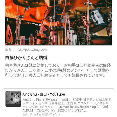
出典：
https://pbs.twimg.com
白藤ひかりさんと結婚
勢喜遊さんは既に結婚しており、お相手は三味線奏者の白藤
ひかりさん。三味線デュオの輝&輝のメンバーとして活動を
行っており、美人三味線奏者としても注目されています。
King Gnu - 白日 - YouTube
King Gnu Digital Release 「 白日 」 配信中 日本テレビ系土曜ド
ラマ「イノセンス 冤罪弁護士」主題歌 ダウンロード／ストリ
ーミングはコチラから https://aoj.lnk.to/6fm6n King Gnu 3rd
ALBUM 『CEREMONY』 2020.01.15 ON SAL...
出典：King Gnu - 白日 - YouTube