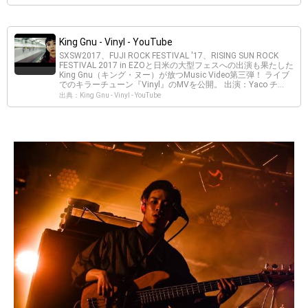
King Gnu - Vinyl - YouTube
SXSW2017、FUJI ROCK FESTIVAL '17、RISING SUN ROCK
FESTIVAL 2017 in EZOと日米の大型フェスへの出演も果たした
King Gnu（キング・ヌー）が放つMusic Video第三弾！ ライブ
でのキラーチューン『Vinyl』のMVを公開。 出演：Yaco チ...
出典：King Gnu - Vinyl - YouTube