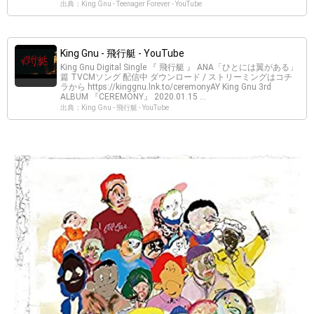
出典：King Gnu - Teenager Forever - YouTube
King Gnu - 飛行艇 - YouTube
King Gnu Digital Single 『 飛行艇 』 ANA「ひとには翼がある」
篇 TVCMソング 配信中 ダウンロード / ストリーミングはコチ
ラから https://kinggnu.lnk.to/ceremonyAY King Gnu 3rd
ALBUM 『CEREMONY』 2020.01.15 ...
出典：King Gnu - 飛行艇 - YouTube