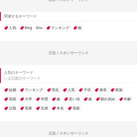
関連するキーワード
人気
King Gnu
ランキング
曲
広告 / スポンサーリンク
人気のキーワード
いま話題のキーワード
結婚
ランキング
現在
人気
子供
身長
家族
高校
大学
学歴
嫁
若い頃
曲
馴れ初め
年齢
父親
実家
兄弟
本名
母親
広告 / スポンサーリンク