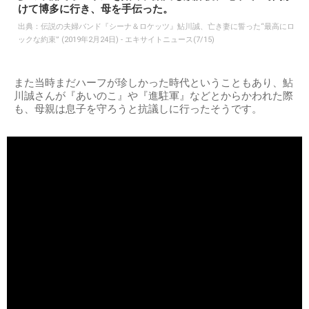
けて博多に行き、母を手伝った。
出典：
伝説の夫婦バンド『シーナ＆ロケッツ』鮎川誠、亡き妻に誓った“最高にロ
ックな約束” (2019年2月24日) - エキサイトニュース(7/15)
また当時まだハーフが珍しかった時代ということもあり、鮎
川誠さんが『あいのこ』や『進駐軍』などとからかわれた際
も、母親は息子を守ろうと抗議しに行ったそうです。