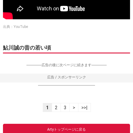
出典：YouTube
鮎川誠の昔の若い頃
-----------------広告の後に次ページに続きます-----------------
広告 / スポンサーリンク
----------------------------------------------------------------
1
2
3
>
>>|
Artyトップページに戻る