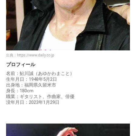
出典：
https://www.daily.co.jp
プロフィール
名前：鮎川誠（あゆかわまこと）
生年月日：1948年5月2日
出身地：福岡県久留米市
身長：180cm
職業：ギタリスト、作曲家、俳優
没年月日：2023年1月29日