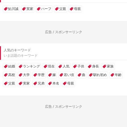
鮎川誠
実家
ハーフ
父親
母親
広告 / スポンサーリンク
人気のキーワード
いま話題のキーワード
結婚
ランキング
現在
人気
子供
身長
家族
高校
大学
学歴
嫁
若い頃
曲
馴れ初め
年齢
父親
実家
兄弟
本名
母親
広告 / スポンサーリンク