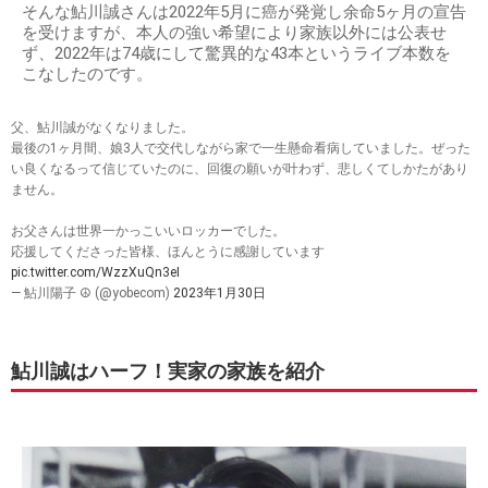
そんな鮎川誠さんは2022年5月に癌が発覚し余命5ヶ月の宣告
を受けますが、本人の強い希望により家族以外には公表せ
ず、2022年は74歳にして驚異的な43本というライブ本数を
こなしたのです。
父、鮎川誠がなくなりました。
最後の1ヶ月間、娘3人で交代しながら家で一生懸命看病していました。ぜった
い良くなるって信じていたのに、回復の願いが叶わず、悲しくてしかたがあり
ません。
お父さんは世界一かっこいいロッカーでした。
応援してくださった皆様、ほんとうに感謝しています
pic.twitter.com/WzzXuQn3eI
— 鮎川陽子 ☮️ (@yobecom)
2023年1月30日
鮎川誠はハーフ！実家の家族を紹介