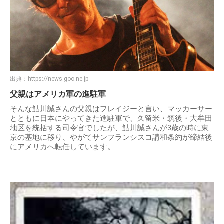
出典：
https://news.goo.ne.jp
父親はアメリカ軍の進駐軍
そんな鮎川誠さんの父親はフレイジーと言い、マッカーサー
とともに日本にやってきた進駐軍で、久留米・筑後・大牟田
地区を統括する司令官でしたが、鮎川誠さんが3歳の時に東
京の基地に移り、やがてサンフランシスコ講和条約が締結後
にアメリカへ転任しています。