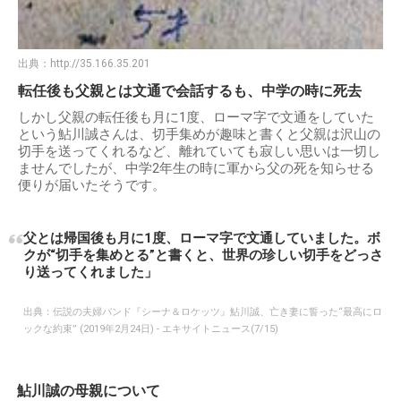
出典：
http://35.166.35.201
転任後も父親とは文通で会話するも、中学の時に死去
しかし父親の転任後も月に1度、ローマ字で文通をしていた
という鮎川誠さんは、切手集めが趣味と書くと父親は沢山の
切手を送ってくれるなど、離れていても寂しい思いは一切し
ませんでしたが、中学2年生の時に軍から父の死を知らせる
便りが届いたそうです。
父とは帰国後も月に1度、ローマ字で文通していました。ボ
クが“切手を集めとる”と書くと、世界の珍しい切手をどっさ
り送ってくれました」
出典：
伝説の夫婦バンド『シーナ＆ロケッツ』鮎川誠、亡き妻に誓った“最高にロ
ックな約束” (2019年2月24日) - エキサイトニュース(7/15)
鮎川誠の母親について