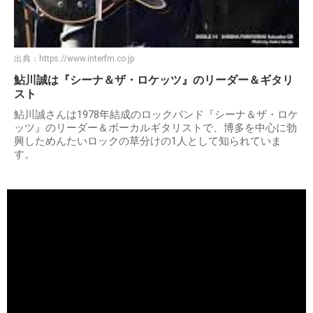
出典：
https://www.interfm.co.jp
鮎川誠は『シーナ＆ザ・ロケッツ』のリーダー＆ギタリ
スト
鮎川誠さんは1978年結成のロックバンド『シーナ＆ザ・ロケ
ッツ』のリーダー＆ボーカルギタリストで、博多を中心に勃
興しためんたいロックの草分けの1人として知られていま
す。