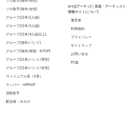
ソロ歌手(海外/男性)
Arty[アーティ]｜音楽・アーティスト
ソロ歌手(海外/女性)
情報サイトについて
グループ(日本/2人組)
運営者
グループ(日本/3人組)
利用規約
グループ(日本/4人組以上)
プライバシー
グループ(海外/バンド)
サイトマップ
グループ(海外/韓国・K-POP)
お問い合せ
グループ(日本/バンド/男性)
PC版
グループ(日本/バンド/女性)
ヴィジュアル系（V系）
ラッパー・HIPHOP
演歌歌手
配信者・ボカロ
音楽家
人気曲・アルバム
テレビ・主題歌