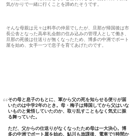
気がかりで一緒に行くことを諦めたそうです。
そんな母親は元々は料亭の仲居でしたが、旦那が帰国後は市
長公舎となった高牟礼会館の住み込みの管理人として働き、
旦那の死後は仕送りが無くなったため、博多の中洲でボート
屋を始め、女手一つで息子を育てあげたのです。
その母と息子のもとに、軍から父の死を知らせる便りが届
いたのは中学2年のとき。母・梅子は帰国してから父はいな
いものと覚悟していたのか、取り乱すこともなく気丈に振
る舞っていた。
ただ、父からの仕送りがなくなったため母は一大決心。博
多の中洲でボート屋を始め、鮎川も放課後、電車で1時間か