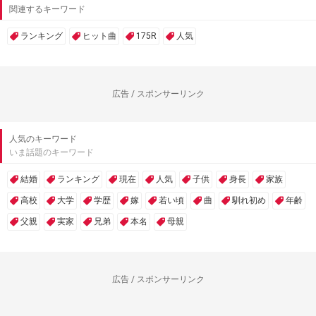
関連するキーワード
ランキング
ヒット曲
175R
人気
広告 / スポンサーリンク
人気のキーワード
いま話題のキーワード
結婚
ランキング
現在
人気
子供
身長
家族
高校
大学
学歴
嫁
若い頃
曲
馴れ初め
年齢
父親
実家
兄弟
本名
母親
広告 / スポンサーリンク