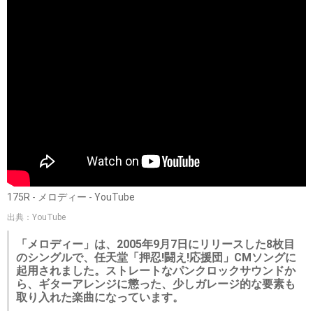
175R - メロディー - YouTube
出典：YouTube
「メロディー」は、2005年9月7日にリリースした8枚目
のシングルで、任天堂「押忍!闘え!応援団」CMソングに
起用されました。ストレートなパンクロックサウンドか
ら、ギターアレンジに懲った、少しガレージ的な要素も
取り入れた楽曲になっています。