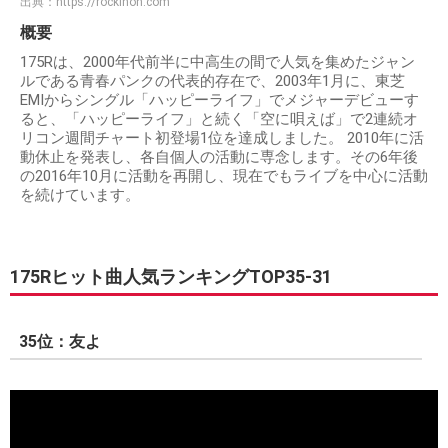
出典：
https://rockinon.com
概要
175Rは、2000年代前半に中高生の間で人気を集めたジャン
ルである青春パンクの代表的存在で、2003年1月に、東芝
EMIからシングル「ハッピーライフ」でメジャーデビューす
ると、「ハッピーライフ」と続く「空に唄えば」で2連続オ
リコン週間チャート初登場1位を達成しました。 2010年に活
動休止を発表し、各自個人の活動に専念します。その6年後
の2016年10月に活動を再開し、現在でもライブを中心に活動
を続けています。
175Rヒット曲人気ランキングTOP35-31
35位：友よ