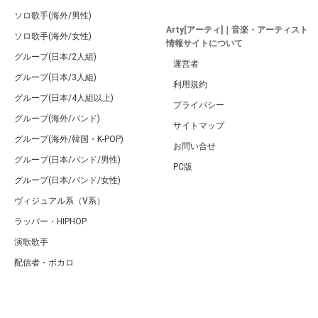
ソロ歌手(海外/男性)
Arty[アーティ]｜音楽・アーティスト
ソロ歌手(海外/女性)
情報サイトについて
グループ(日本/2人組)
運営者
グループ(日本/3人組)
利用規約
グループ(日本/4人組以上)
プライバシー
グループ(海外/バンド)
サイトマップ
グループ(海外/韓国・K-POP)
お問い合せ
グループ(日本/バンド/男性)
PC版
グループ(日本/バンド/女性)
ヴィジュアル系（V系）
ラッパー・HIPHOP
演歌歌手
配信者・ボカロ
音楽家
人気曲・アルバム