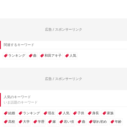
広告 / スポンサーリンク
関連するキーワード
ランキング
曲
和田アキ子
人気
広告 / スポンサーリンク
人気のキーワード
いま話題のキーワード
結婚
ランキング
現在
人気
子供
身長
家族
高校
大学
学歴
嫁
若い頃
曲
馴れ初め
年齢