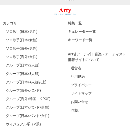
カテゴリ
特集一覧
ソロ歌手(日本/男性)
キュレーター一覧
ソロ歌手(日本/女性)
キーワード一覧
ソロ歌手(海外/男性)
Arty[アーティ]｜音楽・アーティスト
ソロ歌手(海外/女性)
情報サイトについて
グループ(日本/2人組)
運営者
グループ(日本/3人組)
利用規約
グループ(日本/4人組以上)
プライバシー
グループ(海外/バンド)
サイトマップ
グループ(海外/韓国・K-POP)
お問い合せ
グループ(日本/バンド/男性)
PC版
グループ(日本/バンド/女性)
ヴィジュアル系（V系）