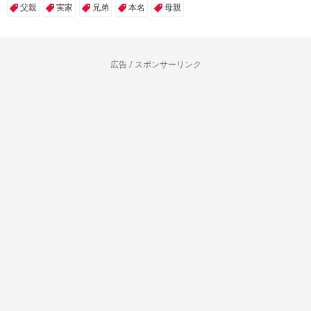
父親
実家
兄弟
本名
母親
広告 / スポンサーリンク