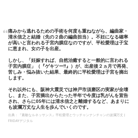
痛みから逃れるための手術を何度も重ねながら、編曲家・
清水信之と結婚（先の２曲の編曲担当）。不妊になる確率
が高いと言われる子宮内膜症なのですが、平松愛理は子宝
に恵まれ、女の子を出産。
しかし、「妊娠すれば、自然治癒すると一般的に言われる
子宮内膜症」（『ゲキツー!!』）が、出産後２ヵ月で再発、
苦しみ・悩み抜いた結果、最終的に平松愛理は子宮を摘出
します。
それ以外にも、阪神大震災では神戸市須磨区の実家が全壊
し、また、子宮摘出からたった半年で今度は乳がんを宣告
され、さらに05年には清水信之と離婚するなど、あまりに
も波瀾万丈な人生を歩んでいくのです。
出典：
『素敵なルネッサンス』平松愛理とウッチャンナンチャンの波瀾万丈 |
FRIDAYデジタル