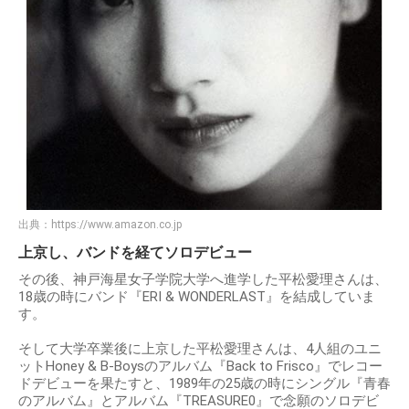
出典：
https://www.amazon.co.jp
上京し、バンドを経てソロデビュー
その後、神戸海星女子学院大学へ進学した平松愛理さんは、
18歳の時にバンド『ERI & WONDERLAST』を結成していま
す。
そして大学卒業後に上京した平松愛理さんは、4人組のユニ
ットHoney & B-Boysのアルバム『Back to Frisco』でレコー
ドデビューを果たすと、1989年の25歳の時にシングル『青春
のアルバム』とアルバム『TREASURE0』で念願のソロデビ