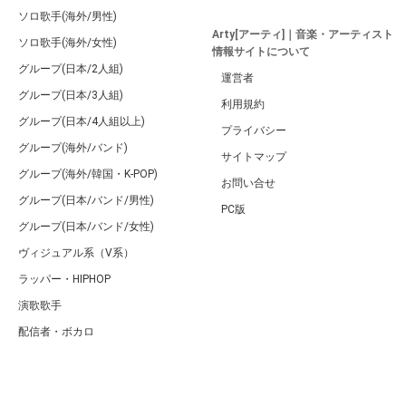
ソロ歌手(海外/男性)
Arty[アーティ]｜音楽・アーティスト
ソロ歌手(海外/女性)
情報サイトについて
グループ(日本/2人組)
運営者
グループ(日本/3人組)
利用規約
グループ(日本/4人組以上)
プライバシー
グループ(海外/バンド)
サイトマップ
グループ(海外/韓国・K-POP)
お問い合せ
グループ(日本/バンド/男性)
PC版
グループ(日本/バンド/女性)
ヴィジュアル系（V系）
ラッパー・HIPHOP
演歌歌手
配信者・ボカロ
音楽家
人気曲・アルバム