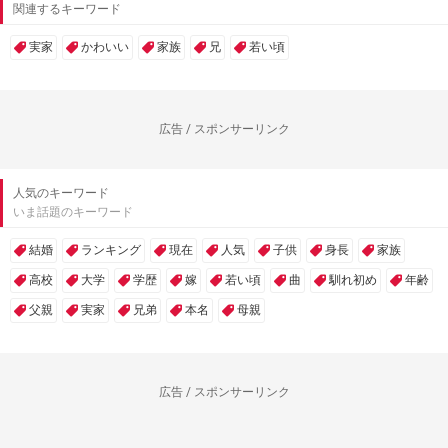
関連するキーワード
実家
かわいい
家族
兄
若い頃
広告 / スポンサーリンク
人気のキーワード
いま話題のキーワード
結婚
ランキング
現在
人気
子供
身長
家族
高校
大学
学歴
嫁
若い頃
曲
馴れ初め
年齢
父親
実家
兄弟
本名
母親
広告 / スポンサーリンク