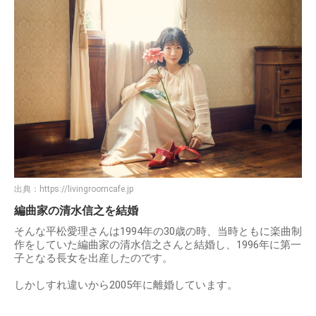
出典：
https://livingroomcafe.jp
編曲家の清水信之を結婚
そんな平松愛理さんは1994年の30歳の時、当時ともに楽曲制
作をしていた編曲家の清水信之さんと結婚し、1996年に第一
子となる長女を出産したのです。
しかしすれ違いから2005年に離婚しています。