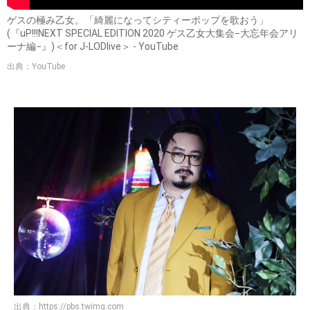
ゲスの極み乙女。「綺麗になってシティーポップを歌おう」
(『uP!!!NEXT SPECIAL EDITION 2020 ゲス乙女大集会−大忘年会アリ
ーナ編−』)＜for J-LODlive＞ - YouTube
出典：YouTube
出典：
https://pbs.twimg.com