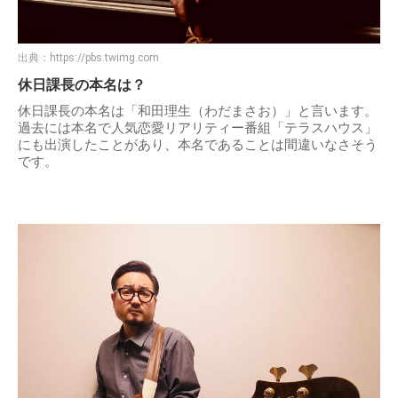
出典：
https://pbs.twimg.com
休日課長の本名は？
休日課長の本名は「和田理生（わだまさお）」と言います。
過去には本名で人気恋愛リアリティー番組「テラスハウス」
にも出演したことがあり、本名であることは間違いなさそう
です。