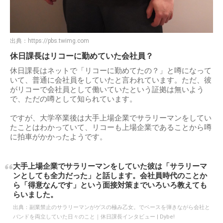
出典：
https://pbs.twimg.com
休日課長はリコーに勤めていた会社員？
休日課長はネットで「リコーに勤めてたの？」と噂になって
いて、普通に会社員をしていたと言われています。ただ、彼
がリコーで会社員として働いていたという証拠は無いよう
で、ただの噂として知られています。
ですが、大学卒業後は大手上場企業でサラリーマンをしてい
たことはわかっていて、リコーも上場企業であることから噂
に拍車がかかったようです。
大手上場企業でサラリーマンをしていた彼は「サラリーマ
ンとしても全力だった」と話します。会社員時代のことか
ら「得意なんです」という面接対策までいろいろ教えても
らいました。
出典：
副業禁止のサラリーマンがゲスの極み乙女。でベースを弾きながら会社と
バンドを両立していた日々のこと｜休日課長インタビュー | Dybe!