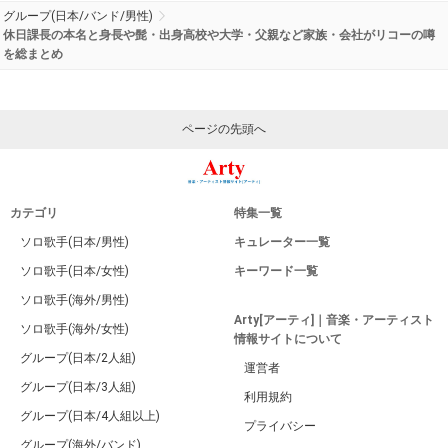
グループ(日本/バンド/男性)
休日課長の本名と身長や髭・出身高校や大学・父親など家族・会社がリコーの噂
を総まとめ
ページの先頭へ
カテゴリ
特集一覧
ソロ歌手(日本/男性)
キュレーター一覧
ソロ歌手(日本/女性)
キーワード一覧
ソロ歌手(海外/男性)
Arty[アーティ]｜音楽・アーティスト
ソロ歌手(海外/女性)
情報サイトについて
グループ(日本/2人組)
運営者
グループ(日本/3人組)
利用規約
グループ(日本/4人組以上)
プライバシー
グループ(海外/バンド)