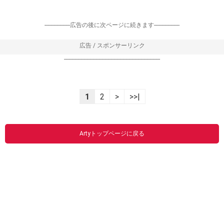
-----------------広告の後に次ページに続きます-----------------
広告 / スポンサーリンク
----------------------------------------------------------------
1
2
>
>>|
Artyトップページに戻る