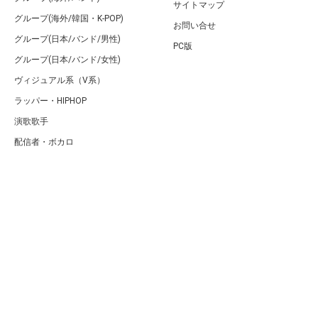
サイトマップ
グループ(海外/韓国・K-POP)
お問い合せ
グループ(日本/バンド/男性)
PC版
グループ(日本/バンド/女性)
ヴィジュアル系（V系）
ラッパー・HIPHOP
演歌歌手
配信者・ボカロ
音楽家
人気曲・アルバム
テレビ・主題歌
ランキング
Copyright (C) Arty[アーティ]｜音楽・アーティスト情報サイト