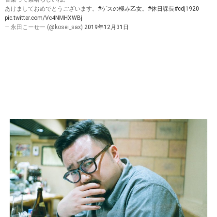
あけましておめでとうございます。
#ゲスの極み乙女
。
#休日課長
#cdj1920
pic.twitter.com/Vc4NMHXWBj
— 永田こーせー (@kosei_sax)
2019年12月31日