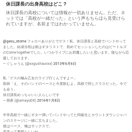
休日課長の出身高校はどこ？
休日課長の高校については情報が一切ありません。ただ、ネ
ットでは「高校が一緒だった」という声もちらほら見受けら
れていますが、名前まではわかっていません。
@gesu_otome
フォローありがとでゲス！私、休日課長と高校でバンドやって
ました。結成当初は彼はギタリストで、初めてセッションしたのはビートルズ
のCome togetherでした。いつかライブにお邪魔したいと思います。陰ながら応
援しております。
— ぐしゃうん (@xxgushaunxx)
2013年6月6日
私「ゲスの極み乙女のライブ行くんですよー」
医師「え、そのバンドのベースと今度飲むよ。高校で同じクラスだった。今で
も会う」
休日課長めっちゃいい人らしいです
— 雨夜 (@amayoDX)
2016年1月8日
中学高校で一緒にギター弾いてバンドやってた同級生とカウントダウンジャパ
ンのステージに一緒に立ちました。
彼はベース、俺はサックスで。
音楽って素晴らしいね。