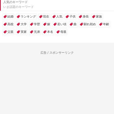
人気のキーワード
いま話題のキーワード
結婚
ランキング
現在
人気
子供
身長
家族
高校
大学
学歴
嫁
若い頃
曲
馴れ初め
年齢
父親
実家
兄弟
本名
母親
広告 / スポンサーリンク