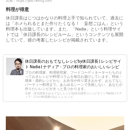
出典：
https://pbs.twimg.com
料理が得意
休日課長はじつはかなりの料理上手で知られていて、過去に
は「ホメられるとまた作りたくなる！ 妄想ごはん」という
料理本も出版しています。また、「Nadia」という料理サイ
トでは「休日課長のレシピルーム」というコンテンツも展開
していて、彼の考案したレシピが掲載されています。
休日課長のおもてなしレシピby休日課長 | レシピサイ
ト Nadia | ナディア - プロの料理家のおいしいレシピ
プロの料理家、料理研究家、フードコーディネーターたちのと
っておきレシピや料理コラムを毎日お届けしています。時短・
簡単・節約レシピから、お弁当や作り置きおかず、おもてなし
パーティー料理まで。あらゆるシーンで失敗しない、あなたが
作りたいレシピがきっと見つかります。
出典：休日課長のおもてなしレシピby休日課長 | レシピサイト Nadia | ナデ
ィア - プロの料理家のおいしいレシピ