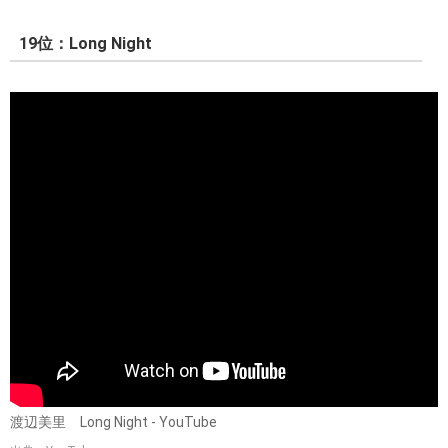
19位：Long Night
渡辺美里 Long Night - YouTube