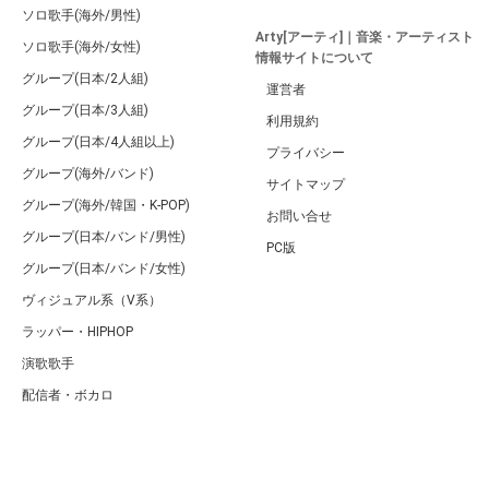
ソロ歌手(海外/男性)
Arty[アーティ]｜音楽・アーティスト
ソロ歌手(海外/女性)
情報サイトについて
グループ(日本/2人組)
運営者
グループ(日本/3人組)
利用規約
グループ(日本/4人組以上)
プライバシー
グループ(海外/バンド)
サイトマップ
グループ(海外/韓国・K-POP)
お問い合せ
グループ(日本/バンド/男性)
PC版
グループ(日本/バンド/女性)
ヴィジュアル系（V系）
ラッパー・HIPHOP
演歌歌手
配信者・ボカロ
音楽家
人気曲・アルバム