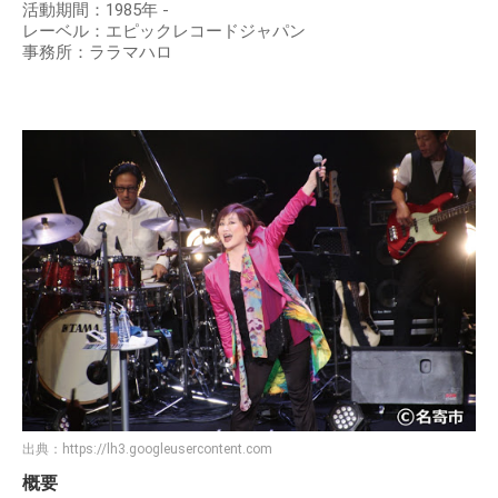
活動期間：1985年 -
レーベル：エピックレコードジャパン
事務所：ララマハロ
出典：
https://lh3.googleusercontent.com
概要