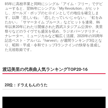
85年に高校卒業と同時にシングル「アイム・フリー」でデビ
ューすると、翌86年にシングル「My Revolution」がヒット
し、ガールズ・ポップのヒロインとしての地位を確立しま
す。以降「悲しいね」「恋したっていいじゃない」「虹をみ
たかい」「サマータイム ブルース」などヒットを連発、86
年以来20年にわたり開催された西武スタジアム公演や、美里
祭りなどのライヴでも盛況を収め、ラジオパーソナリティ、
ナレーター、ミュージカルなど幅広く活躍。2020年の35周年
記念ベスト・アルバム『harvest』が週間ランキング3位とな
り、昭和・平成・令和でトップ3ランクインの快挙を達成し
た元祖歌姫です。
渡辺美里の代表曲人気ランキングTOP20-16
20位：ドラえもんのうた