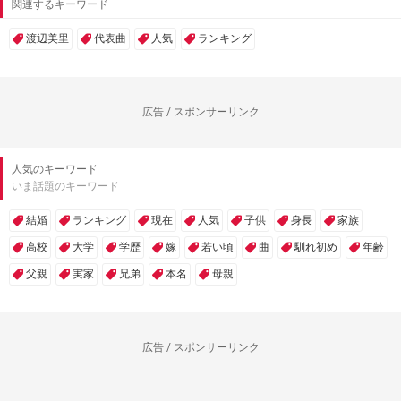
関連するキーワード
渡辺美里
代表曲
人気
ランキング
広告 / スポンサーリンク
人気のキーワード
いま話題のキーワード
結婚
ランキング
現在
人気
子供
身長
家族
高校
大学
学歴
嫁
若い頃
曲
馴れ初め
年齢
父親
実家
兄弟
本名
母親
広告 / スポンサーリンク