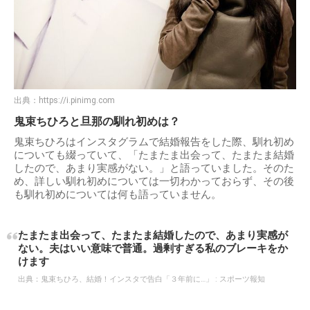
出典：
https://i.pinimg.com
鬼束ちひろと旦那の馴れ初めは？
鬼束ちひろはインスタグラムで結婚報告をした際、馴れ初め
についても綴っていて、「たまたま出会って、たまたま結婚
したので、あまり実感がない。」と語っていました。そのた
め、詳しい馴れ初めについては一切わかっておらず、その後
も馴れ初めについては何も語っていません。
たまたま出会って、たまたま結婚したので、あまり実感が
ない。夫はいい意味で普通。過剰すぎる私のブレーキをか
けます
出典：
鬼束ちひろ、結婚！インスタで告白「３年前に…」 : スポーツ報知