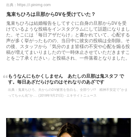
出典：
https://i.pinimg.com
鬼束ちひろは旦那からDVを受けていた？
鬼束ちひろは結婚報告をしてすぐに自身の旦那からDVを受
けているような投稿をインスタグラムにして話題になりまし
た。そこには「毎日アザだらけ」と書かれていて、心配する
声が多く挙がったものの、当日中に彼女の投稿は全削除。そ
の後、スタッフから「気分のまま皆様の不安や心配を煽る投
稿が増えてまいりましたので一時休止させていただきますこ
とをご了承ください」と投稿され、一件落着となりました。
もうなんにもかくしません あたしの旦那は鬼スタフ で
す。毎日あざだらけなのはそれなりのあざです
出典：
鬼束ちひろ、夫からのDV被害を告白も、全部ウソ!? 精神不安定で“かま
ってちゃん化”か…… (2018年9月21日) - エキサイトニュース