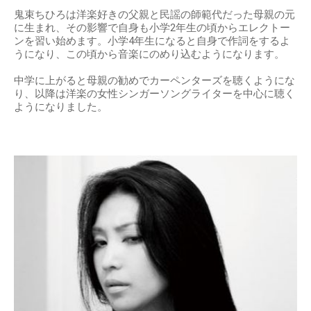
鬼束ちひろは洋楽好きの父親と民謡の師範代だった母親の元
に生まれ、その影響で自身も小学2年生の頃からエレクトー
ンを習い始めます。小学4年生になると自身で作詞をするよ
うになり、この頃から音楽にのめり込むようになります。
中学に上がると母親の勧めでカーペンターズを聴くようにな
り、以降は洋楽の女性シンガーソングライターを中心に聴く
ようになりました。