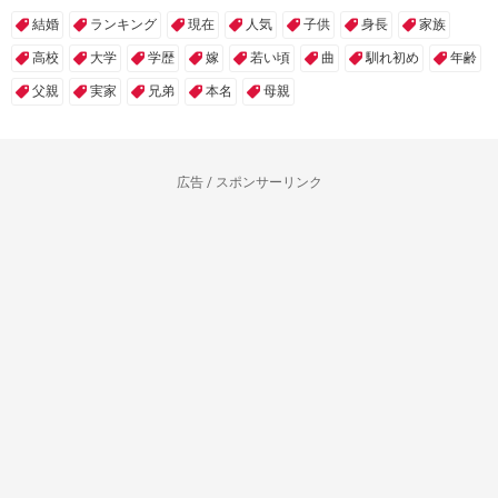
結婚
ランキング
現在
人気
子供
身長
家族
高校
大学
学歴
嫁
若い頃
曲
馴れ初め
年齢
父親
実家
兄弟
本名
母親
広告 / スポンサーリンク