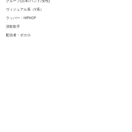
グループ(日本/バンド/女性)
ヴィジュアル系（V系）
ラッパー・HIPHOP
演歌歌手
配信者・ボカロ
音楽家
人気曲・アルバム
テレビ・主題歌
ランキング
Copyright (C) Arty[アーティ]｜音楽・アーティスト情報サイト