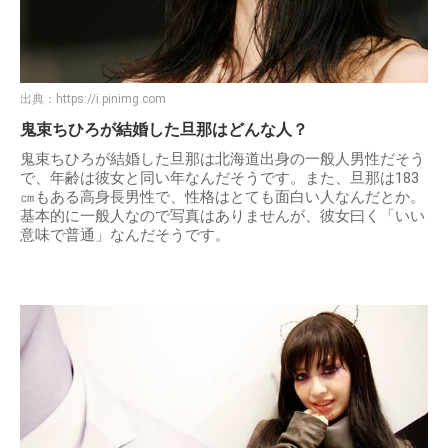
出典：
https://i.pinimg.com
鬼束ちひろが結婚した旦那はどんな人？
鬼束ちひろが結婚した旦那は北海道出身の一般人男性だそう
で、年齢は彼女と同い年なんだそうです。また、旦那は183
㎝もある高身長男性で、性格はとても面白い人なんだとか。
基本的に一般人なので写真はありませんが、彼女曰く「いい
意味で普通」なんだそうです。