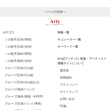
ページの先頭へ
カテゴリ
特集一覧
ソロ歌手(日本/男性)
キュレーター一覧
ソロ歌手(日本/女性)
キーワード一覧
ソロ歌手(海外/男性)
Arty[アーティ]｜音楽・アーティスト
ソロ歌手(海外/女性)
情報サイトについて
グループ(日本/2人組)
運営者
グループ(日本/3人組)
利用規約
グループ(日本/4人組以上)
プライバシー
グループ(海外/バンド)
サイトマップ
グループ(海外/韓国・K-POP)
お問い合せ
グループ(日本/バンド/男性)
PC版