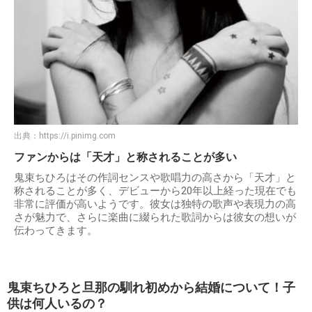
出典：
https://i.pinimg.com
ファンからは「天才」と称されることが多い
鬼束ちひろはその作詞センスや歌唱力の高さから「天才」と
称されることが多く、デビューから20年以上経った現在でも
非常に評価が高いようです。彼女は独特の歌声や表現力の高
さが魅力で、さらに楽曲に綴られた歌詞からは彼女の想いが
伝わってきます。
鬼束ちひろと旦那の馴れ初めから結婚について！子
供は何人いるの？