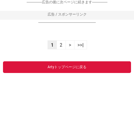
-----------------広告の後に次ページに続きます-----------------
広告 / スポンサーリンク
----------------------------------------------------------------
1
2
>
>>|
Artyトップページに戻る