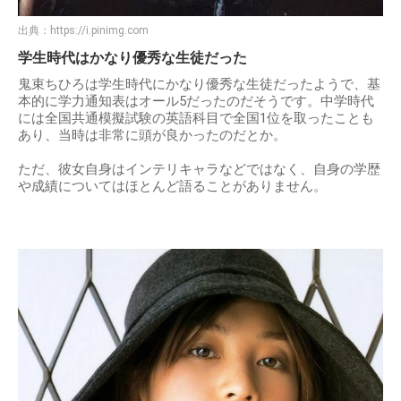
出典：
https://i.pinimg.com
学生時代はかなり優秀な生徒だった
鬼束ちひろは学生時代にかなり優秀な生徒だったようで、基
本的に学力通知表はオール5だったのだそうです。中学時代
には全国共通模擬試験の英語科目で全国1位を取ったことも
あり、当時は非常に頭が良かったのだとか。
ただ、彼女自身はインテリキャラなどではなく、自身の学歴
や成績についてはほとんど語ることがありません。