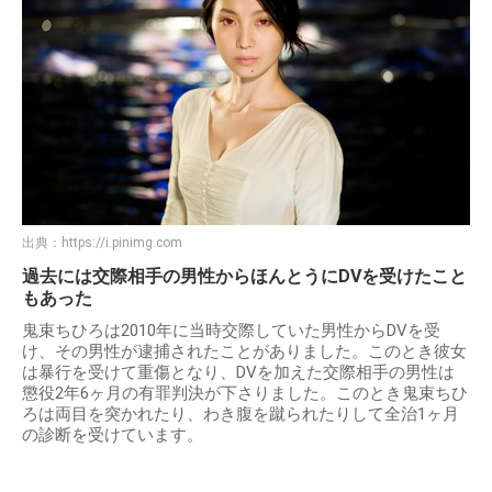
出典：
https://i.pinimg.com
過去には交際相手の男性からほんとうにDVを受けたこと
もあった
鬼束ちひろは2010年に当時交際していた男性からDVを受
け、その男性が逮捕されたことがありました。このとき彼女
は暴行を受けて重傷となり、DVを加えた交際相手の男性は
懲役2年6ヶ月の有罪判決が下さりました。このとき鬼束ちひ
ろは両目を突かれたり、わき腹を蹴られたりして全治1ヶ月
の診断を受けています。