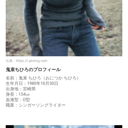
出典：
https://i.pinimg.com
鬼束ちひろのプロフィール
名前：鬼束 ちひろ（おにつか ちひろ）
生年月日：1980年10月30日
出身地：宮崎県
身長：154㎝
血液型：O型
職業：シンガーソングライター