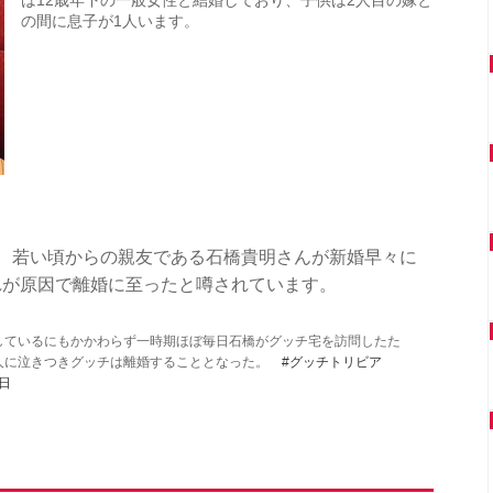
は12歳年下の一般女性と結婚しており、子供は2人目の嫁と
の間に息子が1人います。
、若い頃からの親友である石橋貴明さんが新婚早々に
れが原因で離婚に至ったと噂されています。
しているにもかかわらず一時期ほぼ毎日石橋がグッチ宅を訪問したた
人に泣きつきグッチは離婚することとなった。
#グッチトリビア
2日