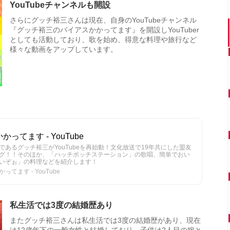
YouTubeチャンネルも開設
さらにグッチ裕三さんは現在、自身のYouTubeチャンネル
『グッチ裕三のバイアスかかってます』を開設しYouTuber
としても活動しており、歌を始め、得意な料理や旅行など
様々な動画をアップしています。
てます - YouTube
あるグッチ裕三がYouTubeを再始動！文化放送で19年共にした盟友
グ！！そのほか、「ハッチポッチステーション」の歌唱、簡単でおい
いぞぉ」の料理などを紹介します！
ます - YouTube
私生活では3度の結婚歴あり
またグッチ裕三さんは私生活では3度の結婚歴があり、現在