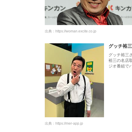
出典：
https://woman.excite.co.jp
グッチ裕三
グッチ裕三
裕三の名店
ジオ番組で
出典：
https://mer-app.jp