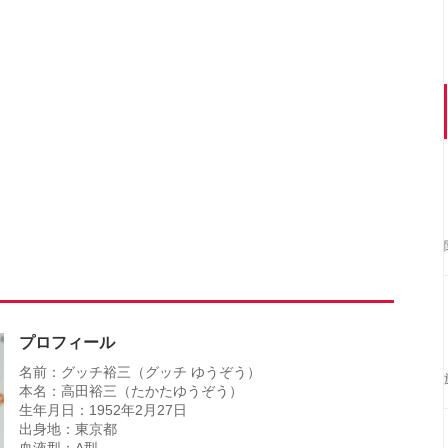
プロフィール
名前：グッチ裕三（グッチ ゆうぞう）
本名：高田裕三（たかたゆうぞう）
生年月日：1952年2月27日
出身地：東京都