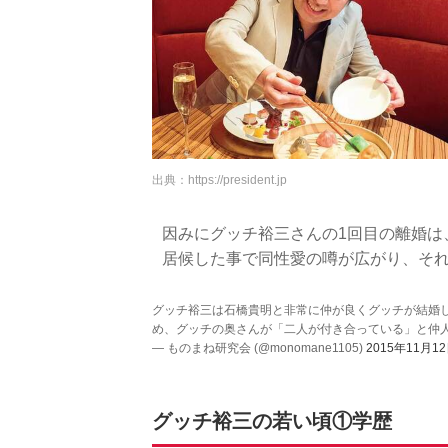
出典：
https://president.jp
因みにグッチ裕三さんの1回目の離婚は
居候した事で同性愛の噂が広がり、そ
グッチ裕三は石橋貴明と非常に仲が良くグッチが結婚
め、グッチの奥さんが「二人が付き合っている」と仲
— ものまね研究会 (@monomane1105)
2015年11月1
グッチ裕三の若い頃①学歴