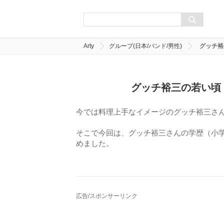
Arty
グループ(日本/バンド/男性)
グッチ裕
グッチ裕三の若い頃
今では料理上手なイメージのグッチ裕三さ
そこで今回は、グッチ裕三さんの学歴（小学
めました。
広告/スポンサーリンク