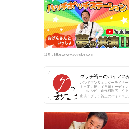
出典：
https://www.youtube.com
グッチ裕三のバイアスかかっ
バンドマン＆エンターテイナーで
を自宅に招いて急遽ミーディン
しいレシピ、創作料理店「うま
出典：グッチ裕三のバイアスかかって