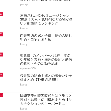
passpi
6
逮捕された歌手/ミュージシャン
30選！大麻・覚醒剤など薬物が多
い／衝撃順にランキング…
kent.n
7
向井秀徳の嫁と子供！結婚の馴れ
初め・自宅もまとめ
Luccy
8
聖飢魔IIのメンバーと現在！本名
や年齢と素顔・海外の反応と解散
の真相・今の活動を総ま…
aquanaut369
9
桜井賢の結婚！嫁との出会いや子
供まとめ【THE ALFEE】
Luccy
10
岡崎英美の暗黒時代とは？身長と
性別・結婚・使用機材まとめ【サ
カナクションのキーボード…
Luccy