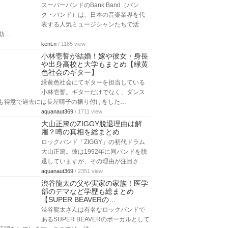
スーパーバンドのBank Band（バン
ク・バンド）は、日本の音楽業界を代
表する人気ミュージシャンたちで活
動…
kent.n
/ 1185 view
小林壱誓が結婚！嫁や彼女・身長
や出身高校と大学もまとめ【緑黄
色社会のギター】
緑黄色社会にてギターを担当している
小林壱誓。ギターだけでなく、ダンス
も得意で過去には長屋晴子の振り付けをした…
aquanaut369
/ 1711 view
大山正篤のZIGGY脱退理由は解
雇？噂の真相を総まとめ
ロックバンド「ZIGGY」の初代ドラム
大山正篤。彼は1992年に同バンドを脱
退していますが、その理由が注目さ…
aquanaut369
/ 2351 view
渋谷龍太の父や実家の家族！医学
部のデマなど学歴も総まとめ
【SUPER BEAVERの…
渋谷龍太さんは有名なロックバンドで
あるSUPER BEAVERのボーカルとして