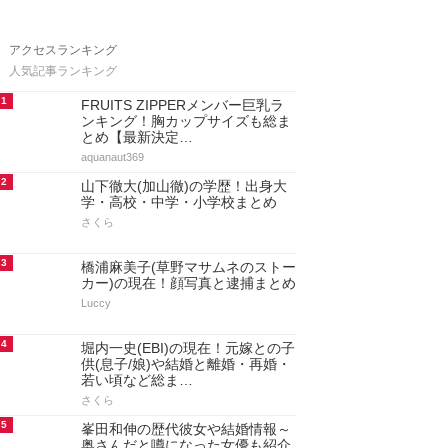
アクセスランキング
人気記事ランキング
1
FRUITS ZIPPERメンバー巨乳ラ
ンキング！胸カップサイズも総ま
とめ【最新決定…
aquanaut369
2
山下徹大(加山徹)の学歴！出身大
学・高校・中学・小学校まとめ
さくら
3
橋浦麻美子(草野マサムネのストー
カー)の現在！顔写真と逮捕まとめ
Luccy
4
堀内一史(EBI)の現在！元嫁との子
供(息子/娘)や結婚と離婚・再婚・
若い頃など総ま…
さくら
5
峯田和伸の歴代彼女や結婚情報～
奥さんだと噂になった女優も紹介