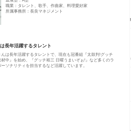
血液型：A型
職業：タレント、歌手、作曲家、料理愛好家
所属事務所：長良マネジメント
は長年活躍するタレント
さんは長年活躍するタレントで、現在も冠番組『太鼓判!グッチ
取材中』を始め、『グッチ裕三 日曜うまいぞぉ!』など多くのラ
パーソナリティを担当するなど活躍しています。