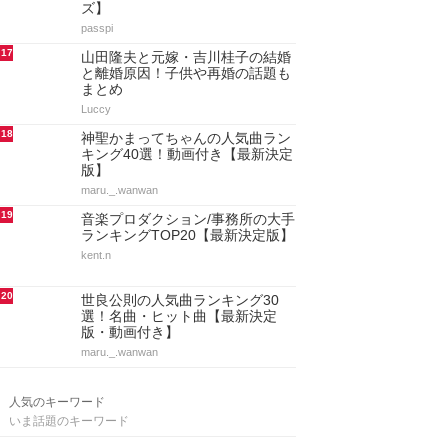
ズ】
passpi
17
山田隆夫と元嫁・吉川桂子の結婚
と離婚原因！子供や再婚の話題も
まとめ
Luccy
18
神聖かまってちゃんの人気曲ラン
キング40選！動画付き【最新決定
版】
maru._.wanwan
19
音楽プロダクション/事務所の大手
ランキングTOP20【最新決定版】
kent.n
20
世良公則の人気曲ランキング30
選！名曲・ヒット曲【最新決定
版・動画付き】
maru._.wanwan
人気のキーワード
いま話題のキーワード