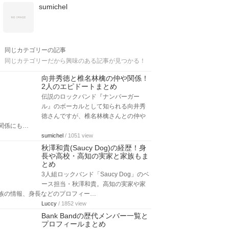
sumichel
同じカテゴリーの記事
同じカテゴリーだから興味のある記事が見つかる！
向井秀徳と椎名林檎の仲や関係！
2人のエピドートまとめ
伝説のロックバンド『ナンバーガー
ル』のボーカルとして知られる向井秀
徳さんですが、椎名林檎さんとの仲や
関係にも…
sumichel
/ 1051 view
秋澤和貴(Saucy Dog)の経歴！身
長や高校・高知の実家と家族もま
とめ
3人組ロックバンド「Saucy Dog」のベ
ース担当・秋澤和貴。高知の実家や家
族の情報、身長などのプロフィー…
Luccy
/ 1852 view
Bank Bandの歴代メンバー一覧と
プロフィールまとめ