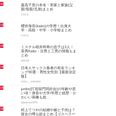
11
森高千里の本名・実家と家族(父
親/母親/兄弟)まとめ
Luccy
12
櫻井海音(kaito)の学歴！出身大
学・高校・中学・小学校まとめ
Luccy
13
ミスチル桜井和寿の息子は3人！
長男Kaito・次男と三男の情報もま
とめ
passpi
14
日本人サックス奏者の有名ランキ
ング90選・男性女性別【最新決定
版】
maru._.wanwan
15
junko(打首獄門同好会)の年齢や若
い頃！身長や大学/学歴と経歴・か
わいい画像も総…
aquanaut369
16
村上てつやの結婚や嫁と子供は？
彼女の噂も総まとめ【ゴスペラー