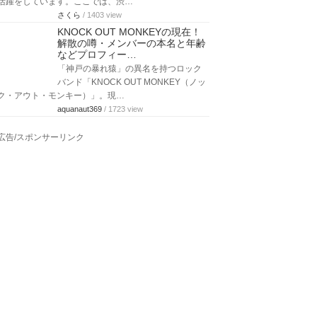
活躍をしています。ここでは、渋…
さくら
/ 1403 view
KNOCK OUT MONKEYの現在！
解散の噂・メンバーの本名と年齢
などプロフィー…
「神戸の暴れ猿」の異名を持つロック
バンド「KNOCK OUT MONKEY（ノッ
ク・アウト・モンキー）」。現…
aquanaut369
/ 1723 view
広告/スポンサーリンク