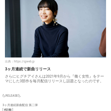
出典：
https://qjweb.jp
3ヶ月連続で新曲リリース
さらにヒグチアイさんは2021年9月から『働く女性』をテー
マにした3部作を毎月配信リリースし話題となったのです。
🌜RELEASE🌜
3ヶ月連続新曲配信 第二弾
[
#距離
]