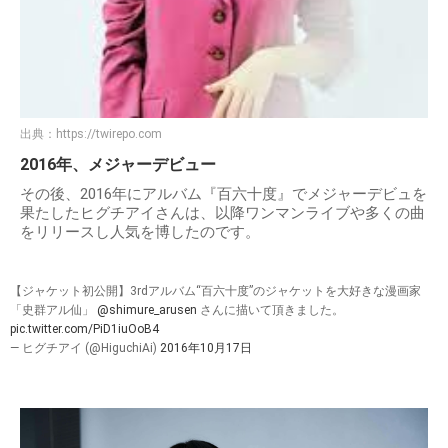
出典：
https://twirepo.com
2016年、メジャーデビュー
その後、2016年にアルバム『百六十度』でメジャーデビュを
果たしたヒグチアイさんは、以降ワンマンライブや多くの曲
をリリースし人気を博したのです。
【ジャケット初公開】3rdアルバム“百六十度”のジャケットを大好きな漫画家
「史群アル仙」
@shimure_arusen
さんに描いて頂きました。
pic.twitter.com/PiD1iuOoB4
— ヒグチアイ (@HiguchiAi)
2016年10月17日