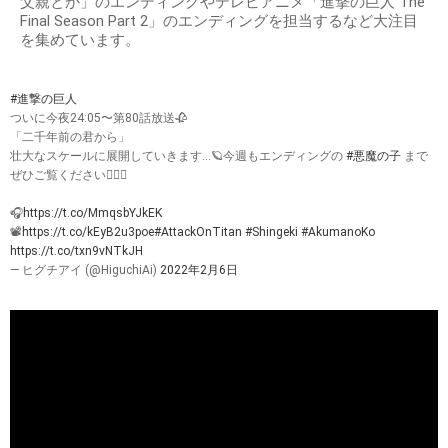
父親とか」のエンディングやテレビアニメ「進撃の巨人 The
Final Season Part 2」のエンディングを担当するなど大注目
を集めています。
#進撃の巨人
ついに今夜24:05〜第80話放送🥀
「二千年前の君から」
壮大なスケールに展開していきます...🪐今週もエンディングの
#悪魔の子
まで
ぜひご覧ください🙇🏻‍♀️
🎧
https://t.co/MmqsbYJkEK
📽
https://t.co/kEyB2u3poe
#AttackOnTitan
#Shingeki
#AkumanoKo
https://t.co/txn9vNTkJH
— ヒグチアイ (@HiguchiAi)
2022年2月6日