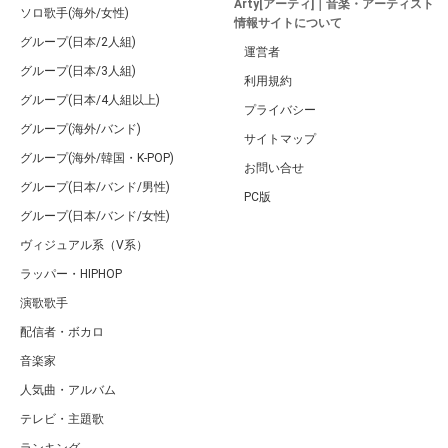
Arty[アーティ]｜音楽・アーティスト
ソロ歌手(海外/女性)
情報サイトについて
グループ(日本/2人組)
運営者
グループ(日本/3人組)
利用規約
グループ(日本/4人組以上)
プライバシー
グループ(海外/バンド)
サイトマップ
グループ(海外/韓国・K-POP)
お問い合せ
グループ(日本/バンド/男性)
PC版
グループ(日本/バンド/女性)
ヴィジュアル系（V系）
ラッパー・HIPHOP
演歌歌手
配信者・ボカロ
音楽家
人気曲・アルバム
テレビ・主題歌