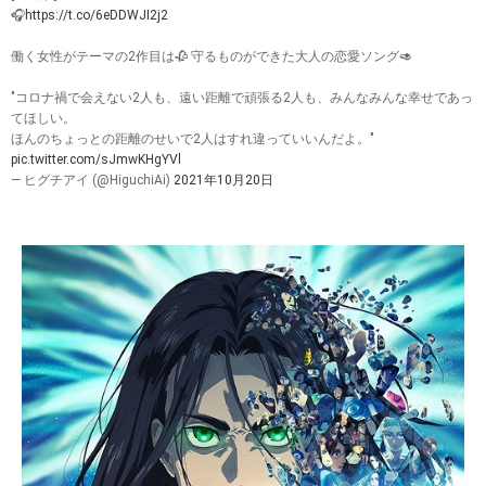
🎧
https://t.co/6eDDWJI2j2
働く女性がテーマの2作目は🥀 守るものができた大人の恋愛ソング🥑
"コロナ禍で会えない2人も、遠い距離で頑張る2人も、みんなみんな幸せであっ
てほしい。
ほんのちょっとの距離のせいで2人はすれ違っていいんだよ。"
pic.twitter.com/sJmwKHgYVl
— ヒグチアイ (@HiguchiAi)
2021年10月20日