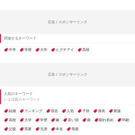
広告 / スポンサーリンク
関連するキーワード
中学
学歴
大学
ヒグチアイ
高校
広告 / スポンサーリンク
人気のキーワード
いま話題のキーワード
結婚
ランキング
現在
人気
子供
身長
家族
高校
大学
学歴
嫁
若い頃
曲
馴れ初め
年齢
父親
実家
兄弟
本名
母親