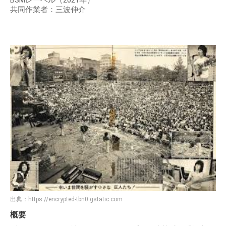
BSMレーベル（2021年）
共同作業者：三波伸介
出典：
https://encrypted-tbn0.gstatic.com
概要