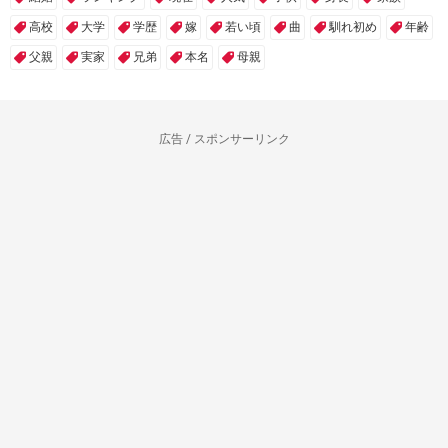
高校
大学
学歴
嫁
若い頃
曲
馴れ初め
年齢
父親
実家
兄弟
本名
母親
広告 / スポンサーリンク