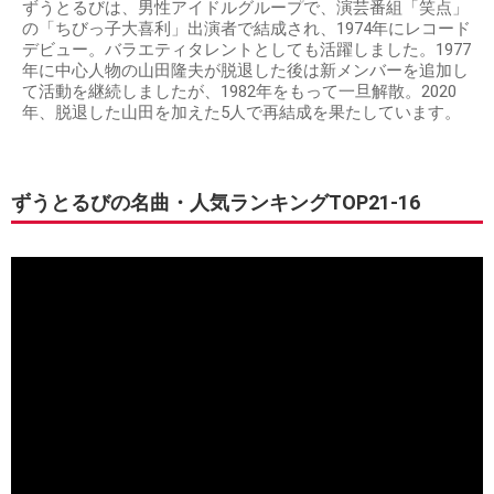
ずうとるびは、男性アイドルグループで、演芸番組「笑点」
の「ちびっ子大喜利」出演者で結成され、1974年にレコード
デビュー。バラエティタレントとしても活躍しました。1977
年に中心人物の山田隆夫が脱退した後は新メンバーを追加し
て活動を継続しましたが、1982年をもって一旦解散。2020
年、脱退した山田を加えた5人で再結成を果たしています。
ずうとるびの名曲・人気ランキングTOP21-16