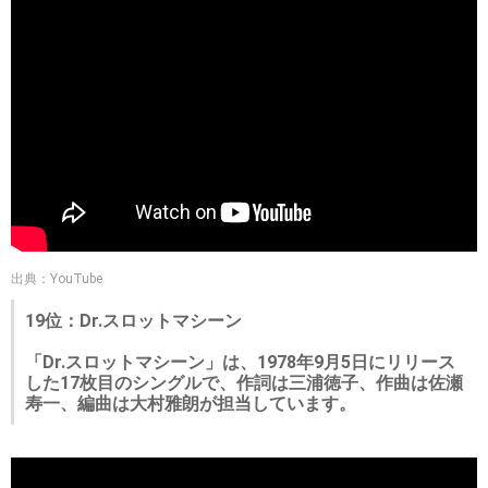
出典：YouTube
19位：Dr.スロットマシーン
「Dr.スロットマシーン」は、1978年9月5日にリリース
した17枚目のシングルで、作詞は三浦徳子、作曲は佐瀬
寿一、編曲は大村雅朗が担当しています。