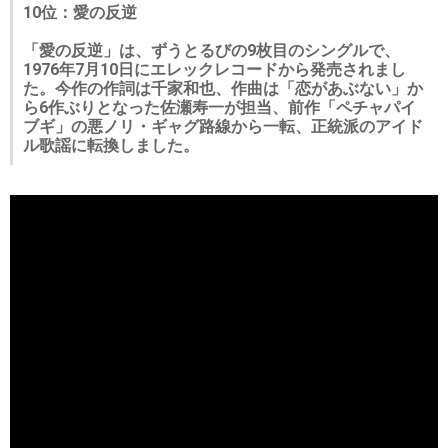
10位：愛の反逆
「愛の反逆」は、ずうとるびの9枚目のシングルで、
1976年7月10日にエレックレコードから発売されまし
た。今作の作詞は千家和也、作曲は「恋があぶない」か
ら6作ぶりとなった佐瀬寿一が担当、前作「ペチャパイ
ブギ」の悪ノリ・ギャグ路線から一転、正統派のアイド
ル歌謡に転換しました。