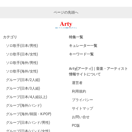
ページの先頭へ
カテゴリ
特集一覧
ソロ歌手(日本/男性)
キュレーター一覧
ソロ歌手(日本/女性)
キーワード一覧
ソロ歌手(海外/男性)
Arty[アーティ]｜音楽・アーティスト
ソロ歌手(海外/女性)
情報サイトについて
グループ(日本/2人組)
運営者
グループ(日本/3人組)
利用規約
グループ(日本/4人組以上)
プライバシー
グループ(海外/バンド)
サイトマップ
グループ(海外/韓国・K-POP)
お問い合せ
グループ(日本/バンド/男性)
PC版
グループ(日本/バンド/女性)