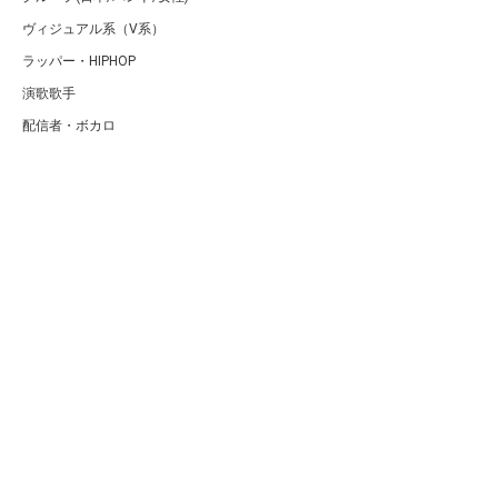
ヴィジュアル系（V系）
ラッパー・HIPHOP
演歌歌手
配信者・ボカロ
音楽家
人気曲・アルバム
テレビ・主題歌
ランキング
Copyright (C) Arty[アーティ]｜音楽・アーティスト情報サイト