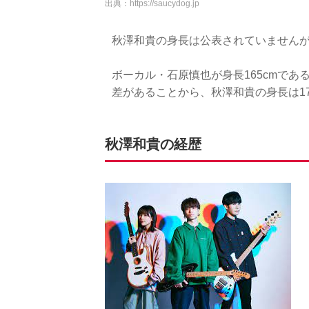
出典：
https://saucydog.jp
秋澤和貴の身長は公表されていませんが
ボーカル・石原慎也が身長165cmであ
差があることから、秋澤和貴の身長は1
秋澤和貴の経歴