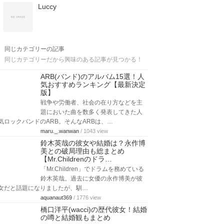
Luccy
同じカテゴリーの記事
同じカテゴリーだから興味のある記事が見つかる！
ARB(バンド)のアルバム15選！人
気おすすめランキング【最新決定
版】
戦争や労働者、社会の在り方などを主
題においた曲を数多く発表してきた人
気ロックバンドのARB。そんなARBは、…
maru._.wanwan
/ 1043 view
鈴木英哉の彼女や結婚は？永作博
美との破局理由も総まとめ
【Mr.Childrenのドラ…
「Mr.Children」でドラムを務めている
鈴木英哉。過去に女優の永作博美が彼
女だと話題になりましたが、馴…
aquanaut369
/ 1776 view
橋口洋平(wacci)の歴代彼女！結婚
の噂と結婚観もまとめ