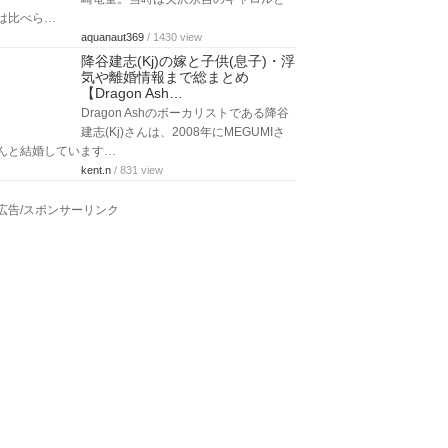
は比べら…
aquanaut369
/ 1430 view
降谷建志(Kj)の嫁と子供(息子)・浮
気や離婚情報まで総まとめ
【Dragon Ash…
Dragon Ashのボーカリストである降谷
建志(Kj)さんは、2008年にMEGUMIさ
んと結婚しています…
kent.n
/ 831 view
広告/スポンサーリンク