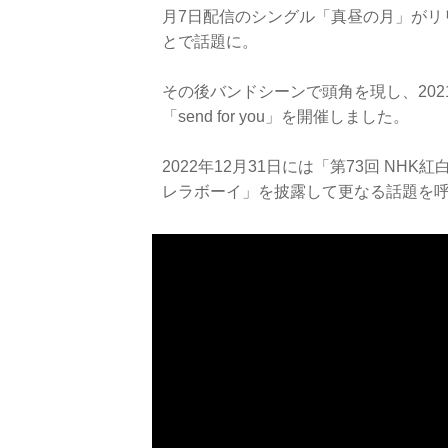
月7日配信のシングル「真昼の月」がリリ
とで話題に。
その後バンドシーンで頭角を現し、202
「send for you」を開催しました。
2022年12月31日には「第73回 N
レラボーイ」を披露して更なる話題を