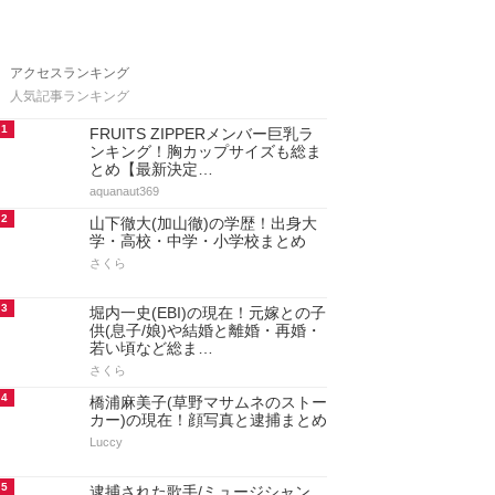
アクセスランキング
人気記事ランキング
1
FRUITS ZIPPERメンバー巨乳ラ
ンキング！胸カップサイズも総ま
とめ【最新決定…
aquanaut369
2
山下徹大(加山徹)の学歴！出身大
学・高校・中学・小学校まとめ
さくら
3
堀内一史(EBI)の現在！元嫁との子
供(息子/娘)や結婚と離婚・再婚・
若い頃など総ま…
さくら
4
橋浦麻美子(草野マサムネのストー
カー)の現在！顔写真と逮捕まとめ
Luccy
5
逮捕された歌手/ミュージシャン