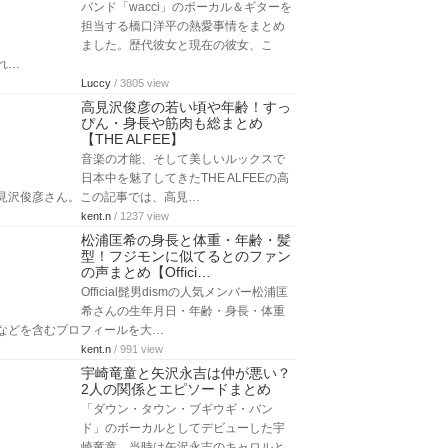
バンド「wacci」のボーカル＆ギターを
担当する橋口洋平の熱愛事情をまとめ
ました。歴代彼女と現在の彼女、こ
れ…
Luccy
/ 3805 view
高見沢俊彦の若い頃や年齢！すっ
ぴん・身長や筋肉も総まとめ
【THE ALFEE】
音楽の才能、そして美しいルックスで
日本中を魅了してきたTHE ALFEEの高
見沢俊彦さん。この記事では、高見…
kent.n
/ 1237 view
松浦匡希の身長と体重・年齢・髪
型！フジモンに似てるとのファン
の声まとめ【Offici…
Official髭男dismの人気メンバー松浦匡
希さんの生年月日・年齢・身長・体重
などを含むプロフィールを大…
kent.n
/ 991 view
宇崎竜童と矢沢永吉は仲が悪い？
2人の関係とエピソードまとめ
「ダウン・タウン・ブギウギ・バン
ド」のボーカルとしてデビューした宇
崎竜童。当時は矢沢永吉のキャロルと