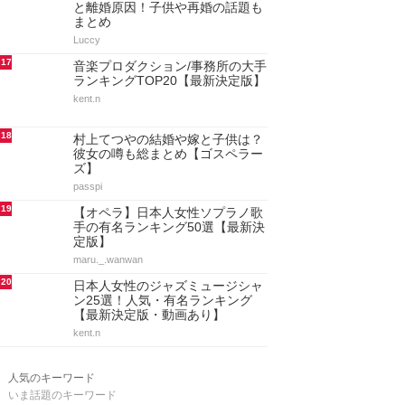
と離婚原因！子供や再婚の話題も
まとめ
Luccy
17
音楽プロダクション/事務所の大手
ランキングTOP20【最新決定版】
kent.n
18
村上てつやの結婚や嫁と子供は？
彼女の噂も総まとめ【ゴスペラー
ズ】
passpi
19
【オペラ】日本人女性ソプラノ歌
手の有名ランキング50選【最新決
定版】
maru._.wanwan
20
日本人女性のジャズミュージシャ
ン25選！人気・有名ランキング
【最新決定版・動画あり】
kent.n
人気のキーワード
いま話題のキーワード