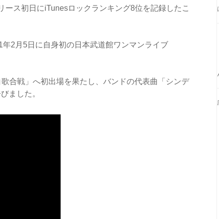
ース初日にiTunesロックランキング8位を記録したこ
1年2月5日に自身初の日本武道館ワンマンライブ
HK紅白歌合戦」へ初出場を果たし、バンドの代表曲「シンデ
呼びました。