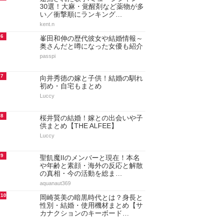
30選！大麻・覚醒剤など薬物が多
い／衝撃順にランキング…
kent.n
6
峯田和伸の歴代彼女や結婚情報～
奥さんだと噂になった女優も紹介
passpi
7
向井秀徳の嫁と子供！結婚の馴れ
初め・自宅もまとめ
Luccy
8
桜井賢の結婚！嫁との出会いや子
供まとめ【THE ALFEE】
Luccy
9
聖飢魔IIのメンバーと現在！本名
や年齢と素顔・海外の反応と解散
の真相・今の活動を総ま…
aquanaut369
10
岡崎英美の暗黒時代とは？身長と
性別・結婚・使用機材まとめ【サ
カナクションのキーボード…