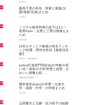
Luccy
11
森高千里の本名・実家と家族(父
親/母親/兄弟)まとめ
Luccy
12
ミスチル桜井和寿の息子は3人！
長男Kaito・次男と三男の情報もま
とめ
passpi
13
日本人サックス奏者の有名ランキ
ング90選・男性女性別【最新決定
版】
maru._.wanwan
14
junko(打首獄門同好会)の年齢や若
い頃！身長や大学/学歴と経歴・か
わいい画像も総…
aquanaut369
15
櫻井海音(kaito)の学歴！出身大
学・高校・中学・小学校まとめ
Luccy
16
山田隆夫と元嫁・吉川桂子の結婚