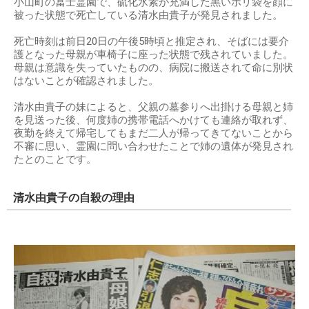
小山町の冨士霊園で、硫化水素が充満した黒いポリ袋を顔に
被った状態で死亡している清水由貴子が発見されました。
死亡時刻は前日20日の午後5時頃と推定され、そばには要介
護となった母親が車椅子に座った状態で残されていました。
母親は意識を失っていたものの、病院に搬送されて命に別状
はないことが確認されました。
清水由貴子の妹によると、父親の墓参りへ出掛ける母親と姉
を見送った後、何度姉の携帯電話へかけても連絡が取れず、
夜勤を終えて帰宅してもまだ二人が帰ってきてないことから
不審に思い、霊園に問い合わせたことで姉の遺体が発見され
たとのことです。
清水由貴子の自殺の理由