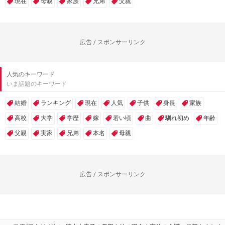
現在
母親
家族
兄弟
父親
広告 / スポンサーリンク
人気のキーワード
いま話題のキーワード
結婚
ランキング
現在
人気
子供
身長
家族
高校
大学
学歴
嫁
若い頃
曲
馴れ初め
年齢
父親
実家
兄弟
本名
母親
広告 / スポンサーリンク