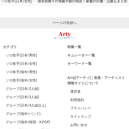
ソロ歌手(日本/女性)
清水由貴子の母親や妹の現在！家族の介護・父親もまとめ
ページの先頭へ
カテゴリ
特集一覧
ソロ歌手(日本/男性)
キュレーター一覧
ソロ歌手(日本/女性)
キーワード一覧
ソロ歌手(海外/男性)
Arty[アーティ]｜音楽・アーティスト
ソロ歌手(海外/女性)
情報サイトについて
グループ(日本/2人組)
運営者
グループ(日本/3人組)
利用規約
グループ(日本/4人組以上)
プライバシー
グループ(海外/バンド)
サイトマップ
グループ(海外/韓国・K-POP)
お問い合せ