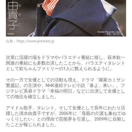
出典：
https://www.pinterest.jp
次第に活躍の場をドラマやバラエティ番組に移し、萩本欽一
関連の番組にも多数出演したことから、バラエティタレント
として欽ちゃんファミリーの1人に数えられるように。
その一方で女優としての活動も増え、ドラマ「噺家カミサン
繁盛記」の主演や、NHK連続テレビ小説「春よ、来い」、フ
ジテレビ系昼ドラマ「幸福の明日」などに出演して女優とし
ての地位を確立しました。
アイドル歌手、タレント、そして女優として長年にわたり活
躍した清水由貴子ですが、2006年に「母親の介護も兼ねてゆ
っくりしたい」との理由で芸能界を引退し、2009年に自殺し
たことが報じられました。