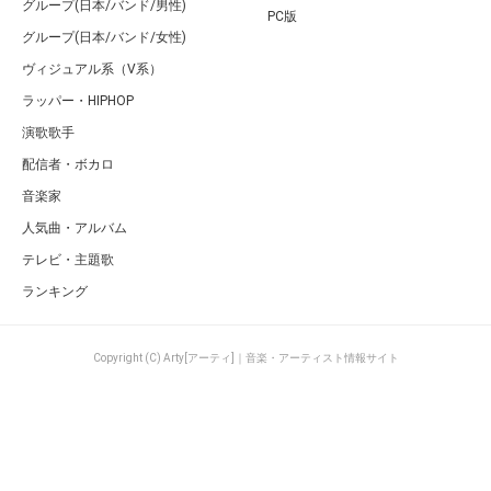
グループ(日本/バンド/男性)
PC版
グループ(日本/バンド/女性)
ヴィジュアル系（V系）
ラッパー・HIPHOP
演歌歌手
配信者・ボカロ
音楽家
人気曲・アルバム
テレビ・主題歌
ランキング
Copyright (C) Arty[アーティ]｜音楽・アーティスト情報サイト