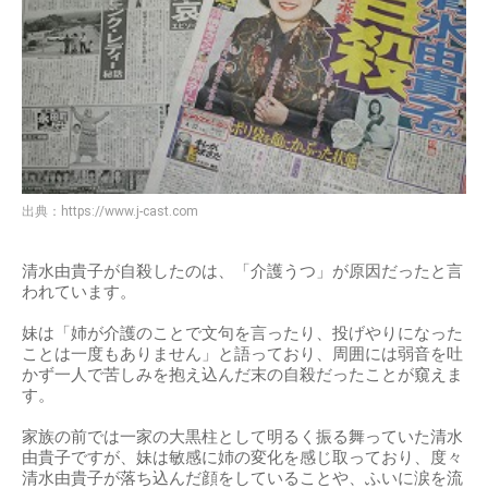
出典：
https://www.j-cast.com
清水由貴子が自殺したのは、「介護うつ」が原因だったと言
われています。
妹は「姉が介護のことで文句を言ったり、投げやりになった
ことは一度もありません」と語っており、周囲には弱音を吐
かず一人で苦しみを抱え込んだ末の自殺だったことが窺えま
す。
家族の前では一家の大黒柱として明るく振る舞っていた清水
由貴子ですが、妹は敏感に姉の変化を感じ取っており、度々
清水由貴子が落ち込んだ顔をしていることや、ふいに涙を流