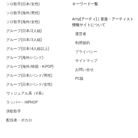
ソロ歌手(日本/女性)
キーワード一覧
ソロ歌手(海外/男性)
Arty[アーティ]｜音楽・アーティスト
ソロ歌手(海外/女性)
情報サイトについて
グループ(日本/2人組)
運営者
グループ(日本/3人組)
利用規約
グループ(日本/4人組以上)
プライバシー
グループ(海外/バンド)
サイトマップ
グループ(海外/韓国・K-POP)
お問い合せ
グループ(日本/バンド/男性)
PC版
グループ(日本/バンド/女性)
ヴィジュアル系（V系）
ラッパー・HIPHOP
演歌歌手
配信者・ボカロ
音楽家
人気曲・アルバム