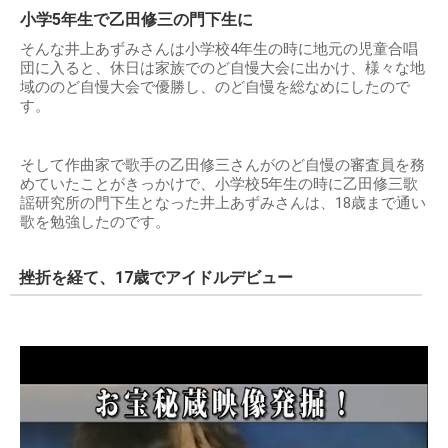
小学5年生で乙田修三の門下生に
そんな井上あずみさんは小学校4年生の時に地元の児童合唱
団に入ると、休日は家族でのど自慢大会に出かけ、様々な地
域ののど自慢大会で優勝し、のど自慢を総なめにしたので
す。
そして作曲家で歌手の乙田修三さんがのど自慢の審査員を務
めていたことがきっかけで、小学校5年生の時に乙田修三歌
謡研究所の門下生となった井上あずみさんは、18歳まで通い
歌を勉強したのです。
挫折を経て、17歳でアイドルデビュー