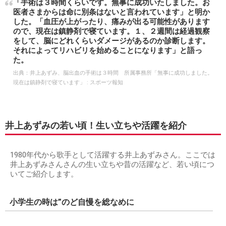
「手術は３時間くらいです。無事に成功いたしました。お
医者さまからは命に別条はないと言われています」と明か
した。「血圧が上がったり、痛みが出る可能性があります
ので、現在は鎮静剤で寝ています。１、２週間は経過観察
をして、脳にどれくらいダメージがあるのか診断します。
それによってリハビリを始めることになります」と語っ
た。
出典：
井上あずみ、脳出血の手術は３時間 所属事務所「無事に成功しました。
現在は鎮静剤で寝ています」 : スポーツ報知
井上あずみの若い頃！生い立ちや活躍を紹介
1980年代から歌手として活躍する井上あずみさん。ここでは
井上あずみさんさんの生い立ちや昔の活躍など、若い頃につ
いてご紹介します。
小学生の時は”のど自慢を総なめに