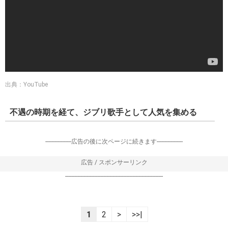
出典：YouTube
不遇の時期を経て、ジブリ歌手として人気を集める
-----------------広告の後に次ページに続きます-----------------
広告 / スポンサーリンク
----------------------------------------------------------------
1
2
>
>>|