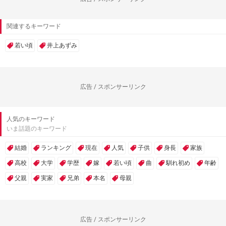
関連するキーワード
若い頃
井上あずみ
広告 / スポンサーリンク
人気のキーワード
いま話題のキーワード
結婚
ランキング
現在
人気
子供
身長
家族
高校
大学
学歴
嫁
若い頃
曲
馴れ初め
年齢
父親
実家
兄弟
本名
母親
広告 / スポンサーリンク