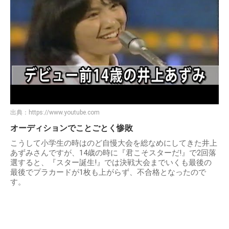
出典：
https://www.youtube.com
オーディションでことごとく惨敗
こうして小学生の時はのど自慢大会を総なめにしてきた井上
あずみさんですが、14歳の時に『君こそスターだ!』で2回落
選すると、『スター誕生!』では決戦大会までいくも最後の
最後でプラカードが1枚も上がらず、不合格となったので
す。