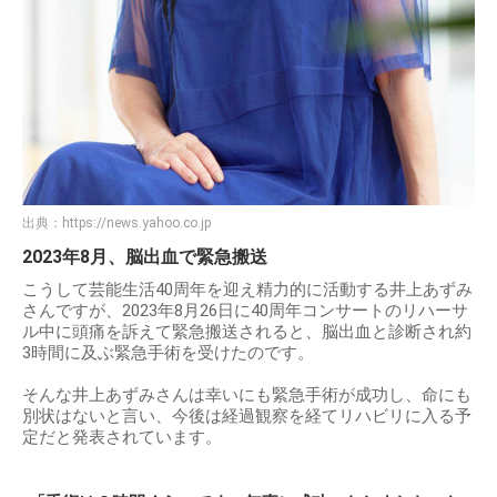
出典：
https://news.yahoo.co.jp
2023年8月、脳出血で緊急搬送
こうして芸能生活40周年を迎え精力的に活動する井上あずみ
さんですが、2023年8月26日に40周年コンサートのリハーサ
ル中に頭痛を訴えて緊急搬送されると、脳出血と診断され約
3時間に及ぶ緊急手術を受けたのです。
そんな井上あずみさんは幸いにも緊急手術が成功し、命にも
別状はないと言い、今後は経過観察を経てリハビリに入る予
定だと発表されています。