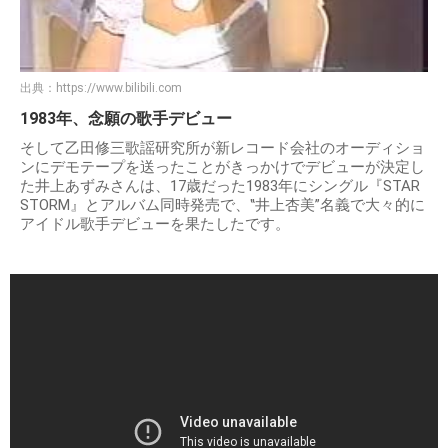
出典：
https://www.bilibili.com
1983年、念願の歌手デビュー
そして乙田修三歌謡研究所が新レコード会社のオーディショ
ンにデモテープを送ったことがきっかけでデビューが決定し
た井上あずみさんは、17歳だった1983年にシングル『STAR
STORM』とアルバム同時発売で、‟井上杏美”名義で大々的に
アイドル歌手デビューを果たしたです。