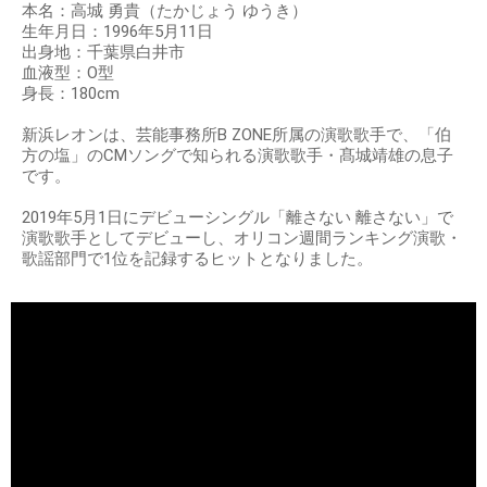
本名：高城 勇貴（たかじょう ゆうき）
生年月日：1996年5月11日
出身地：千葉県白井市
血液型：O型
身長：180cm
新浜レオンは、芸能事務所B ZONE所属の演歌歌手で、「伯
方の塩」のCMソングで知られる演歌歌手・髙城靖雄の息子
です。
2019年5月1日にデビューシングル「離さない 離さない」で
演歌歌手としてデビューし、オリコン週間ランキング演歌・
歌謡部門で1位を記録するヒットとなりました。