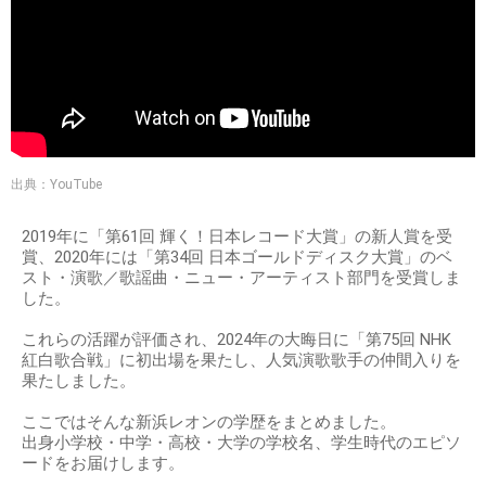
出典：YouTube
2019年に「第61回 輝く！日本レコード大賞」の新人賞を受
賞、2020年には「第34回 日本ゴールドディスク大賞」のベ
スト・演歌／歌謡曲・ニュー・アーティスト部門を受賞しま
した。
これらの活躍が評価され、2024年の大晦日に「第75回 NHK
紅白歌合戦」に初出場を果たし、人気演歌歌手の仲間入りを
果たしました。
ここではそんな新浜レオンの学歴をまとめました。
出身小学校・中学・高校・大学の学校名、学生時代のエピソ
ードをお届けします。