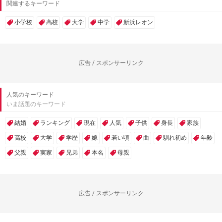
関連するキーワード
小学校
高校
大学
中学
新浜レオン
広告 / スポンサーリンク
人気のキーワード
いま話題のキーワード
結婚
ランキング
現在
人気
子供
身長
家族
高校
大学
学歴
嫁
若い頃
曲
馴れ初め
年齢
父親
実家
兄弟
本名
母親
広告 / スポンサーリンク