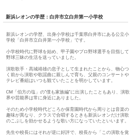
新浜レオンの学歴：白井市立白井第一小学校
新浜レオンの学歴、出身小学校は千葉県白井市にある公立小
学校「白井市立白井第一小学校」です。
小学校時代に野球を始め、甲子園やプロ野球選手を目指して
野球三昧の生活を送っていました。
演歌歌手・髙城靖雄の息子として生まれたことから、物心つ
く前から演歌や歌謡曲に親しんで育ち、父親のコンサートや
テレビ番組はいつも観ていたことを明かしています。
CM「伯方の塩」の“僕も家族編”に出演したこともあり、演歌
界や芸能界は常に身近にありました。
そのため小学校時代どころか保育園時代から周りとは音楽の
趣味が異なり、クラスで合唱するときも新浜レオンだけ演歌
のこぶしを効かせるような歌い方になっていたといいます。
先生や校長にはそれが逆に好評で、校長から「この演歌を覚