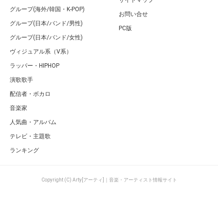
グループ(海外/韓国・K-POP)
お問い合せ
グループ(日本/バンド/男性)
PC版
グループ(日本/バンド/女性)
ヴィジュアル系（V系）
ラッパー・HIPHOP
演歌歌手
配信者・ボカロ
音楽家
人気曲・アルバム
テレビ・主題歌
ランキング
Copyright (C) Arty[アーティ]｜音楽・アーティスト情報サイト