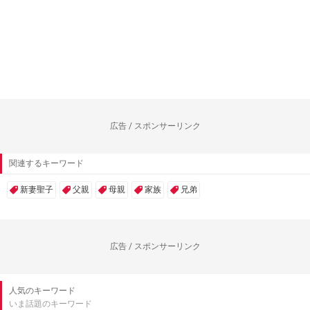
広告 / スポンサーリンク
関連するキーワード
新妻聖子
父親
母親
家族
兄弟
広告 / スポンサーリンク
人気のキーワード
いま話題のキーワード