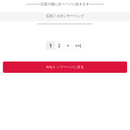
-----------------広告の後に次ページに続きます-----------------
広告 / スポンサーリンク
----------------------------------------------------------------
1
2
>
>>|
Artyトップページに戻る