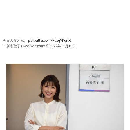
今日の父と私。
pic.twitter.com/PuxqYKqrrX
— 新妻聖子 (@seikoniizuma)
2022年11月13日