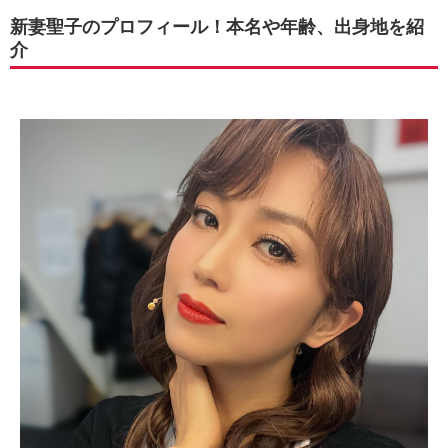
新妻聖子のプロフィール！本名や年齢、出身地を紹
介