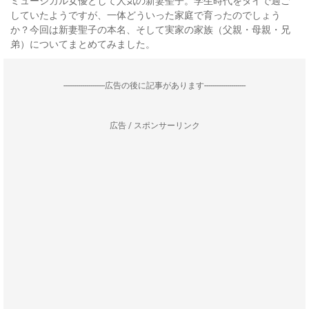
ミュージカル女優として人気の新妻聖子。学生時代をタイで過ご
していたようですが、一体どういった家庭で育ったのでしょう
か？今回は新妻聖子の本名、そして実家の家族（父親・母親・兄
弟）についてまとめてみました。
--------------------広告の後に記事があります--------------------
広告 / スポンサーリンク