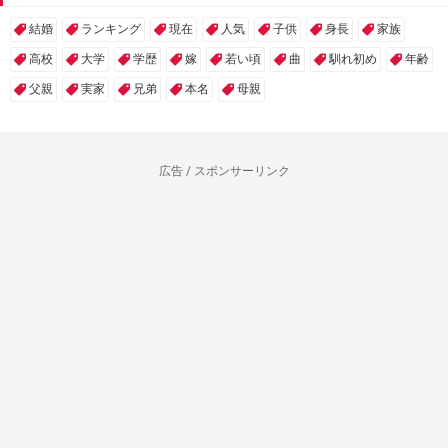
結婚
ランキング
現在
人気
子供
身長
家族
高校
大学
学歴
嫁
若い頃
曲
馴れ初め
年齢
父親
実家
兄弟
本名
母親
広告 / スポンサーリンク