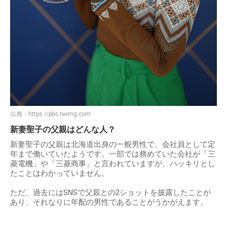
出典：
https://pbs.twimg.com
新妻聖子の父親はどんな人？
新妻聖子の父親は北海道出身の一般男性で、会社員として定
年まで働いていたようです。一部では務めていた会社が「三
菱電機」や「三菱商事」と言われていますが、ハッキリとし
たことはわかっていません。
ただ、過去にはSNSで父親との2ショットを披露したことが
あり、それなりに年配の男性であることがうかがえます。