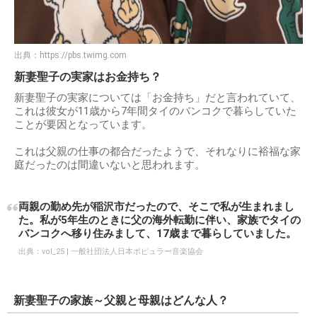
出典：
https://pbs.twimg.com
新妻聖子の実家はお金持ち？
新妻聖子の実家については「お金持ち」だと言われていて、
これは彼女が11歳から7年間タイのバンコクで暮らしていた
ことが要因となっています。
これは父親の仕事の都合だったようで、それなりに裕福な家
庭だったのは間違いないと思われます。
両親の勤め先が稲沢市だったので、そこで私が生まれまし
た。私が5年生のときに父の海外転勤に伴い、家族でタイの
バンコクへ移り住みまして、17歳まで暮らしていました。
出典：
vol_25 | 一般社団法人日本ポピュラー音楽協会
新妻聖子の家族～父親と母親はどんな人？