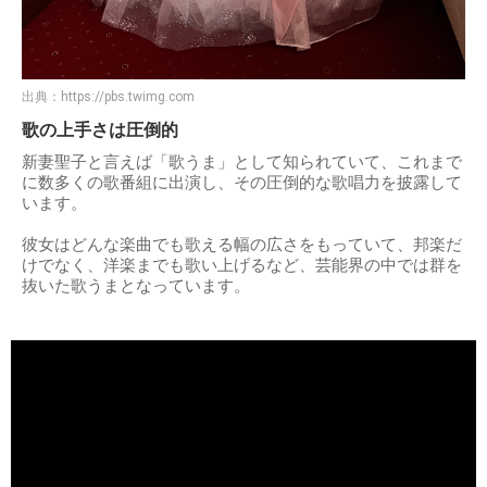
出典：
https://pbs.twimg.com
歌の上手さは圧倒的
新妻聖子と言えば「歌うま」として知られていて、これまで
に数多くの歌番組に出演し、その圧倒的な歌唱力を披露して
います。
彼女はどんな楽曲でも歌える幅の広さをもっていて、邦楽だ
けでなく、洋楽までも歌い上げるなど、芸能界の中では群を
抜いた歌うまとなっています。