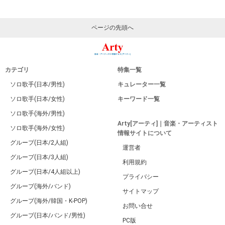
ページの先頭へ
カテゴリ
特集一覧
ソロ歌手(日本/男性)
キュレーター一覧
ソロ歌手(日本/女性)
キーワード一覧
ソロ歌手(海外/男性)
Arty[アーティ]｜音楽・アーティスト
ソロ歌手(海外/女性)
情報サイトについて
グループ(日本/2人組)
運営者
グループ(日本/3人組)
利用規約
グループ(日本/4人組以上)
プライバシー
グループ(海外/バンド)
サイトマップ
グループ(海外/韓国・K-POP)
お問い合せ
グループ(日本/バンド/男性)
PC版