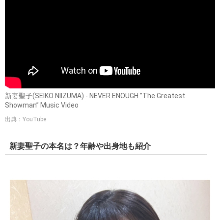
新妻聖子(SEIKO NIIZUMA) - NEVER ENOUGH ”The Greatest
Showman” Music Video
出典：YouTube
新妻聖子の本名は？年齢や出身地も紹介