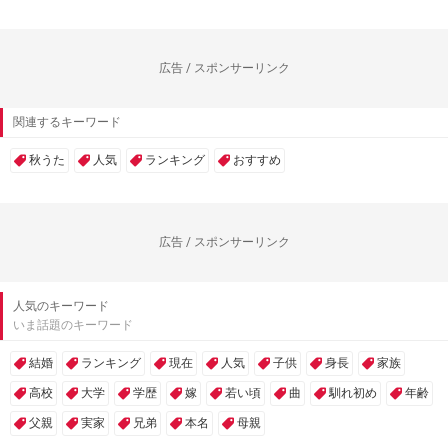
広告 / スポンサーリンク
関連するキーワード
秋うた
人気
ランキング
おすすめ
広告 / スポンサーリンク
人気のキーワード
いま話題のキーワード
結婚
ランキング
現在
人気
子供
身長
家族
高校
大学
学歴
嫁
若い頃
曲
馴れ初め
年齢
父親
実家
兄弟
本名
母親