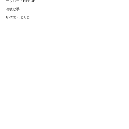
ラッパー・HIPHOP
演歌歌手
配信者・ボカロ
音楽家
人気曲・アルバム
テレビ・主題歌
ランキング
Copyright (C) Arty[アーティ]｜音楽・アーティスト情報サイト