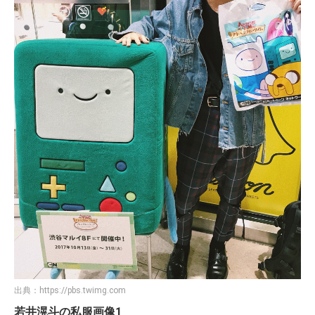
出典：
https://pbs.twimg.com
若井滉斗の私服画像1