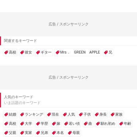
広告 / スポンサーリンク
関連するキーワード
高校
彼女
ギター
Mrs． GREEN APPLE
兄
広告 / スポンサーリンク
人気のキーワード
いま話題のキーワード
結婚
ランキング
現在
人気
子供
身長
家族
高校
大学
学歴
嫁
若い頃
曲
馴れ初め
年齢
父親
実家
兄弟
本名
母親