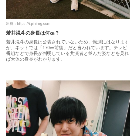
出典：
https://i.pinimg.com
若井滉斗の身長は何㎝？
若井滉斗の身長は公表されていないため、憶測にはなります
が、ネットでは「170㎝前後」だと言われています。テレビ
番組などで身長が判明している共演者と並んだ姿などを見れ
ば大体の身長がわかります。