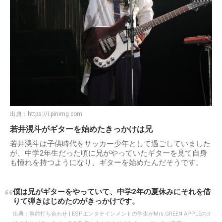
出典：
https://i.pinimg.com
若井滉斗がギターを始めたきっかけは兄
若井滉斗は子供時代をサッカー少年として過ごしていました
が、中学2年生だった頃に兄がやっていたギターを見て自身
も憧れを持つようになり、ギターを始めたんだそうです。
僕は兄がギターをやっていて、中学2年の夏休みにそれを借
りて弾きはじめたのがきっかけです。
出典：
事前打ち合わせ | ESPエンタテインメントの学生がMrs.GREEN APPLEのオ