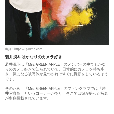
出典：
https://i.pinimg.com
若井滉斗はかなりのカメラ好き
若井滉斗は「Mrs. GREEN APPLE」のメンバーの中でもかな
りのカメラ好きで知られていて、日常的にカメラを持ち歩
き、気になる被写体が見つかればすぐに撮影をしているそう
です。
そのため、「Mrs. GREEN APPLE」のファンクラブでは「若
井写真館」というコーナーがあり、そこでは彼が撮った写真
が多数掲載されています。