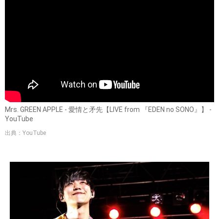
Mrs. GREEN APPLE - 愛情と矛先【LIVE from 『EDEN no SONO』】 -
YouTube
出典：YouTube