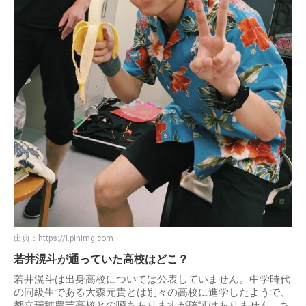
出典：
https://i.pinimg.com
若井滉斗が通っていた高校はどこ？
若井滉斗は出身高校については公表していません。中学時代
の同級生である大森元貴とは別々の高校に進学したようで、
都立瑞穂農芸高校との噂もありますが確証はありません。ち