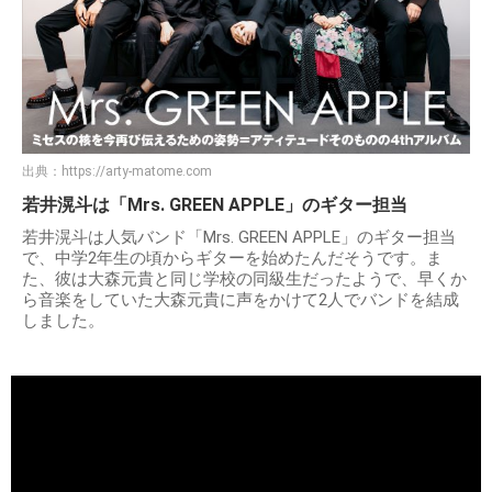
出典：
https://arty-matome.com
若井滉斗は「Mrs. GREEN APPLE」のギター担当
若井滉斗は人気バンド「Mrs. GREEN APPLE」のギター担当
で、中学2年生の頃からギターを始めたんだそうです。ま
た、彼は大森元貴と同じ学校の同級生だったようで、早くか
ら音楽をしていた大森元貴に声をかけて2人でバンドを結成
しました。