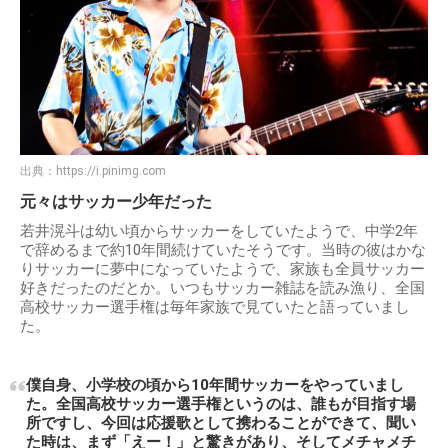
出典：
https://i.pinimg.com
元々はサッカー少年だった
若井滉斗は幼い頃からサッカーをしていたようで、中学2年
で辞めるまで約10年間続けていたそうです。当時の彼はかな
りサッカーに夢中になっていたようで、家族も全員サッカー
好きだったのだとか。いつもサッカー雑誌を読み漁り、全国
高校サッカー選手権は毎年家族で見ていたと語っていまし
た。
僕自身、小学校の頃から10年間サッカーをやっていまし
た。全国高校サッカー選手権というのは、誰もが目指す場
所ですし、今回は応援歌として携わることができて、聞い
た時は、まず「えー！」と驚きがあり、そしてメチャメチ