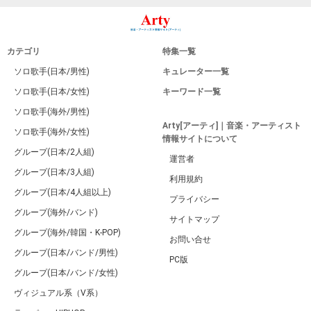
カテゴリ
特集一覧
ソロ歌手(日本/男性)
キュレーター一覧
ソロ歌手(日本/女性)
キーワード一覧
ソロ歌手(海外/男性)
Arty[アーティ]｜音楽・アーティスト
ソロ歌手(海外/女性)
情報サイトについて
グループ(日本/2人組)
運営者
グループ(日本/3人組)
利用規約
グループ(日本/4人組以上)
プライバシー
グループ(海外/バンド)
サイトマップ
グループ(海外/韓国・K-POP)
お問い合せ
グループ(日本/バンド/男性)
PC版
グループ(日本/バンド/女性)
ヴィジュアル系（V系）