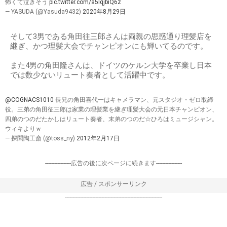
怖くて泣きそう
pic.twitter.com/a5lqjbiQ6z
— YASUDA (@Yasuda9432)
2020年8月29日
そして3男である角田往三郎さんは両親の思惑通り理髪店を
継ぎ、かつ理髪大会でチャンピオンにも輝いてるのです。
また4男の角田隆さんは、ドイツのケルン大学を卒業し日本
では数少ないリュート奏者として活躍中です。
@COGNACS1010
長兄の角田喜代一はキャメラマン、元スタジオ・ゼロ取締
役。三弟の角田征三郎は家業の理髪業を継ぎ理髪大会の元日本チャンピオン、
四弟のつのだたかしはリュート奏者、末弟のつのだ☆ひろはミュージシャン。
ウィキよりｗ
— 探聞陶工斎 (@toss_ny)
2012年2月17日
-----------------広告の後に次ページに続きます-----------------
広告 / スポンサーリンク
----------------------------------------------------------------