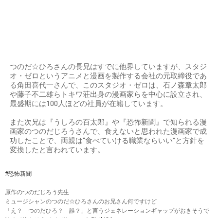
つのだ☆ひろさんの長兄はすでに他界していますが、スタジ
オ・ゼロというアニメと漫画を製作する会社の元取締役であ
る角田喜代一さんで、このスタジオ・ゼロは、石ノ森章太郎
や藤子不二雄らトキワ荘出身の漫画家らを中心に設立され、
最盛期には100人ほどの社員が在籍しています。
また次兄は『うしろの百太郎』や『恐怖新聞』で知られる漫
画家のつのだじろうさんで、食えないと思われた漫画家で成
功したことで、両親は“食べていける職業ならいい”と方針を
変換したと言われています。
#恐怖新聞
原作のつのだじろう先生
ミュージシャンのつのだ☆ひろさんのお兄さん何ですけど
「え？ つのだひろ？ 誰？」と言うジェネレーションギャップがおきそうで