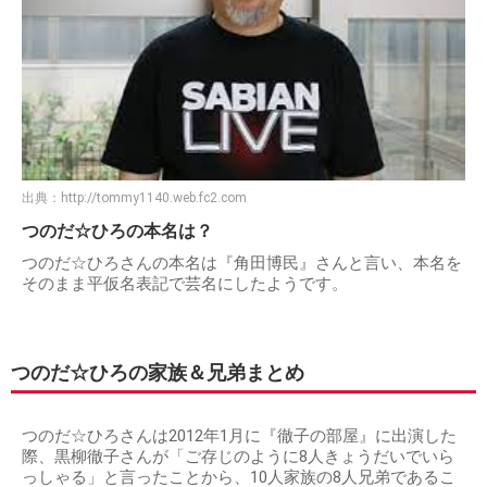
出典：
http://tommy1140.web.fc2.com
つのだ☆ひろの本名は？
つのだ☆ひろさんの本名は『角田博民』さんと言い、本名を
そのまま平仮名表記で芸名にしたようです。
つのだ☆ひろの家族＆兄弟まとめ
つのだ☆ひろさんは2012年1月に『徹子の部屋』に出演した
際、黒柳徹子さんが「ご存じのように8人きょうだいでいら
っしゃる」と言ったことから、10人家族の8人兄弟であるこ