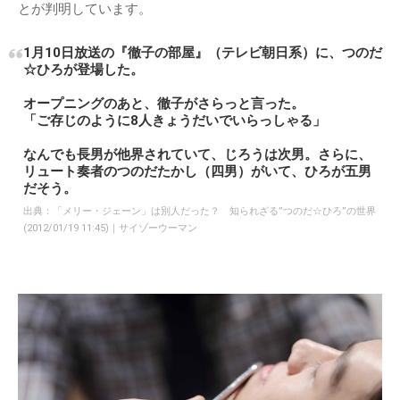
とが判明しています。
1月10日放送の『徹子の部屋』（テレビ朝日系）に、つのだ
☆ひろが登場した。
オープニングのあと、徹子がさらっと言った。
「ご存じのように8人きょうだいでいらっしゃる」
なんでも長男が他界されていて、じろうは次男。さらに、
リュート奏者のつのだたかし（四男）がいて、ひろが五男
だそう。
出典：
「メリー・ジェーン」は別人だった？ 知られざる”つのだ☆ひろ”の世界
(2012/01/19 11:45)｜サイゾーウーマン