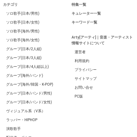
カテゴリ
特集一覧
ソロ歌手(日本/男性)
キュレーター一覧
ソロ歌手(日本/女性)
キーワード一覧
ソロ歌手(海外/男性)
Arty[アーティ]｜音楽・アーティスト
ソロ歌手(海外/女性)
情報サイトについて
グループ(日本/2人組)
運営者
グループ(日本/3人組)
利用規約
グループ(日本/4人組以上)
プライバシー
グループ(海外/バンド)
サイトマップ
グループ(海外/韓国・K-POP)
お問い合せ
グループ(日本/バンド/男性)
PC版
グループ(日本/バンド/女性)
ヴィジュアル系（V系）
ラッパー・HIPHOP
演歌歌手