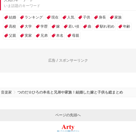
いま話題のキーワード
結婚
ランキング
現在
人気
子供
身長
家族
高校
大学
学歴
嫁
若い頃
曲
馴れ初め
年齢
父親
実家
兄弟
本名
母親
広告 / スポンサーリンク
音楽家
つのだ☆ひろの本名と兄弟や家族！結婚した嫁と子供も総まとめ
ページの先頭へ