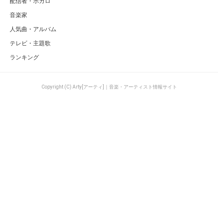
配信者・ボカロ
音楽家
人気曲・アルバム
テレビ・主題歌
ランキング
Copyright (C) Arty[アーティ]｜音楽・アーティスト情報サイト