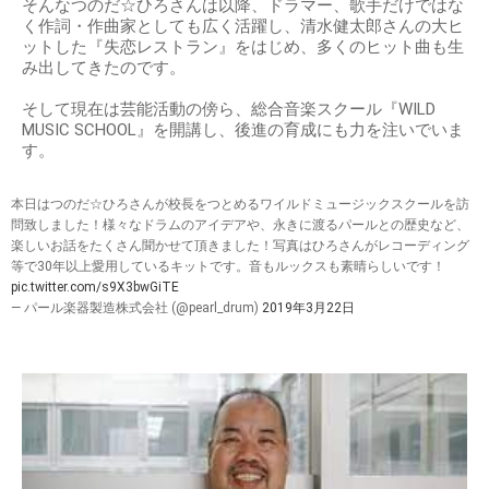
そんなつのだ☆ひろさんは以降、ドラマー、歌手だけではな
く作詞・作曲家としても広く活躍し、清水健太郎さんの大ヒ
ットした『失恋レストラン』をはじめ、多くのヒット曲も生
み出してきたのです。
そして現在は芸能活動の傍ら、総合音楽スクール『WILD
MUSIC SCHOOL』を開講し、後進の育成にも力を注いでいま
す。
本日はつのだ☆ひろさんが校長をつとめるワイルドミュージックスクールを訪
問致しました！様々なドラムのアイデアや、永きに渡るパールとの歴史など、
楽しいお話をたくさん聞かせて頂きました！写真はひろさんがレコーディング
等で30年以上愛用しているキットです。音もルックスも素晴らしいです！
pic.twitter.com/s9X3bwGiTE
— パール楽器製造株式会社 (@pearl_drum)
2019年3月22日