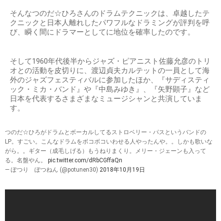
そんなつのだ☆ひろさんのドラムテクニックは、卓越したテ
クニックと日本人離れしたパワフルなドラミングが評判を呼
び、瞬く間にドラマーとしてに地位を確率したのです。
そして1960年代後半からジャズ・ピアニスト佐藤允彦のトリ
オとの活動を皮切りに、渡辺貞夫カルテットの一員として海
外のジャズフェスティバルに参加したほか、『サディスティ
ック・ミカ・バンド』や『中島みゆき』、『矢野顕子』など
日本を代表するさまざまなミュージシャンと共演していま
す。
つのだ☆ひろがドラムとボーカルしてるストロベリー・パスというバンドの
LP。すごい。こんなドラムをボコボコいわせる人やったんや。。しかも歌いな
がら。。ギター（成毛しげる）もうねりまくり。メリー・ジェーンも入って
る。名盤やん。
pic.twitter.com/dRbCGffaQn
— ぽつり ぽつねん (@potunen30)
2018年10月19日