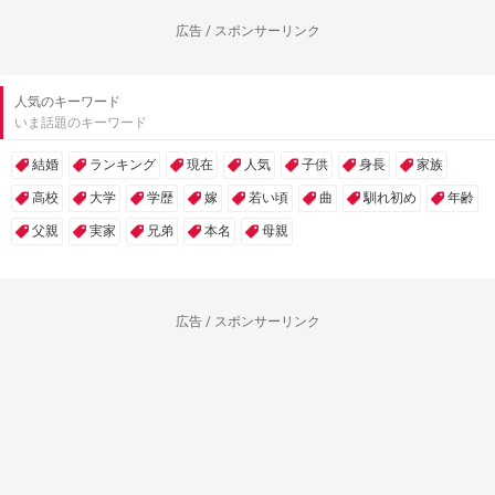
広告 / スポンサーリンク
人気のキーワード
いま話題のキーワード
結婚
ランキング
現在
人気
子供
身長
家族
高校
大学
学歴
嫁
若い頃
曲
馴れ初め
年齢
父親
実家
兄弟
本名
母親
広告 / スポンサーリンク