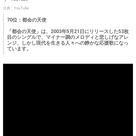
出典：YouTube
70位：都会の天使
「都会の天使」は、2003年5月21日にリリースした53枚
目のシングルで、マイナー調のメロディと悲しげなアレ
ンジ、しかし現代を生きる人々への静かな応援歌になっ
ています。