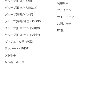
グループ(日本/3人組)
利用規約
グループ(日本/4人組以上)
プライバシー
グループ(海外/バンド)
サイトマップ
グループ(海外/韓国・K-POP)
お問い合せ
グループ(日本/バンド/男性)
PC版
グループ(日本/バンド/女性)
ヴィジュアル系（V系）
ラッパー・HIPHOP
演歌歌手
配信者・ボカロ
音楽家
人気曲・アルバム
テレビ・主題歌
ランキング
Copyright (C) Arty[アーティ]｜音楽・アーティスト情報サイト