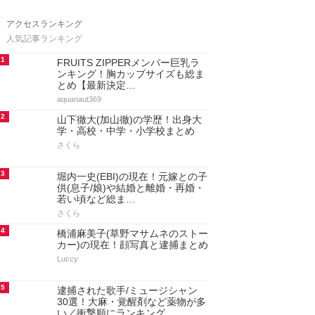
アクセスランキング
人気記事ランキング
1
FRUITS ZIPPERメンバー巨乳ラ
ンキング！胸カップサイズも総ま
とめ【最新決定…
aquanaut369
2
山下徹大(加山徹)の学歴！出身大
学・高校・中学・小学校まとめ
さくら
3
堀内一史(EBI)の現在！元嫁との子
供(息子/娘)や結婚と離婚・再婚・
若い頃など総ま…
さくら
4
橋浦麻美子(草野マサムネのストー
カー)の現在！顔写真と逮捕まとめ
Luccy
5
逮捕された歌手/ミュージシャン
30選！大麻・覚醒剤など薬物が多
い／衝撃順にランキング…