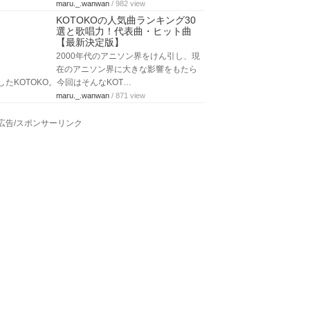
maru._.wanwan
/ 982 view
KOTOKOの人気曲ランキング30
選と歌唱力！代表曲・ヒット曲
【最新決定版】
2000年代のアニソン界をけん引し、現
在のアニソン界に大きな影響をもたら
したKOTOKO。今回はそんなKOT…
maru._.wanwan
/ 871 view
広告/スポンサーリンク