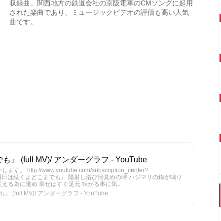
収録曲。関西地方の鉄道会社の京阪電車のCMソングに起用
された楽曲であり、ミュージックビデオの評価も高い人気
曲です。
full MV)/ アンダーグラフ - YouTube
tp://www.youtube.com/subscription_center?
phcom 『明日は続くよどこまでも』 陽射し浴び目覚めの時 ハジマリの鐘が鳴り
える為に進め 幸せはすぐ足元 転がる事に気...
ull MV)/ アンダーグラフ - YouTube