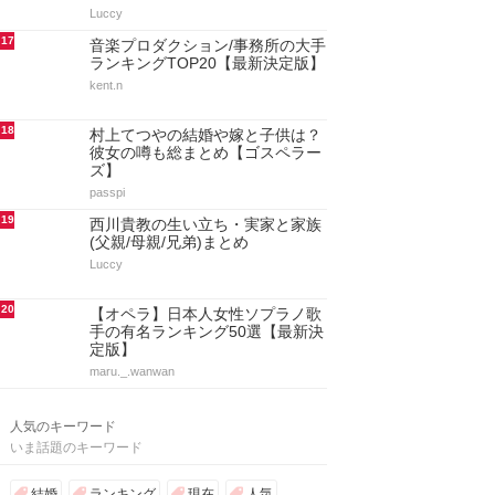
Luccy
17
音楽プロダクション/事務所の大手
ランキングTOP20【最新決定版】
kent.n
18
村上てつやの結婚や嫁と子供は？
彼女の噂も総まとめ【ゴスペラー
ズ】
passpi
19
西川貴教の生い立ち・実家と家族
(父親/母親/兄弟)まとめ
Luccy
20
【オペラ】日本人女性ソプラノ歌
手の有名ランキング50選【最新決
定版】
maru._.wanwan
人気のキーワード
いま話題のキーワード
結婚
ランキング
現在
人気