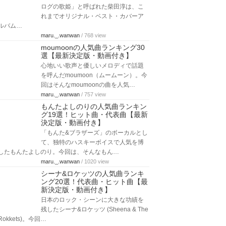
ログの歌姫」と呼ばれた柴田淳は、こ
れまでオリジナル・ベスト・カバーア
ルバム…
maru._.wanwan
/ 768 view
moumoonの人気曲ランキング30
選【最新決定版・動画付き】
心地いい歌声と優しいメロディで話題
を呼んだmoumoon（ムームーン）。今
回はそんなmoumoonの曲を人気…
maru._.wanwan
/ 757 view
もんたよしのりの人気曲ランキン
グ19選！ヒット曲・代表曲【最新
決定版・動画付き】
「もんた&ブラザーズ」のボーカルとし
て、独特のハスキーボイスで人気を博
したもんたよしのり。今回は、そんなもん…
maru._.wanwan
/ 1020 view
シーナ&ロケッツの人気曲ランキ
ング20選！代表曲・ヒット曲【最
新決定版・動画付き】
日本のロック・シーンに大きな功績を
残したシーナ&ロケッツ (Sheena & The
Rokkets)。今回…