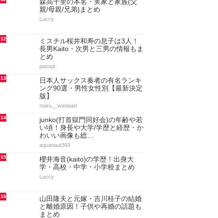
森高千里の本名・実家と家族(父
親/母親/兄弟)まとめ
Luccy
12
ミスチル桜井和寿の息子は3人！
長男Kaito・次男と三男の情報もま
とめ
passpi
13
日本人サックス奏者の有名ランキ
ング90選・男性女性別【最新決定
版】
maru._.wanwan
14
junko(打首獄門同好会)の年齢や若
い頃！身長や大学/学歴と経歴・か
わいい画像も総…
aquanaut369
15
櫻井海音(kaito)の学歴！出身大
学・高校・中学・小学校まとめ
Luccy
16
山田隆夫と元嫁・吉川桂子の結婚
と離婚原因！子供や再婚の話題も
まとめ