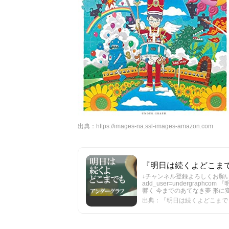
出典：
https://images-na.ssl-images-amazon.com
『明日は続くよどこまでも』 (
↓チャンネル登録よろしくお願いします。 ht
add_user=undergra
響く 今までのあてなき夢 形に変
出典：『明日は続くよどこまでも』 (f