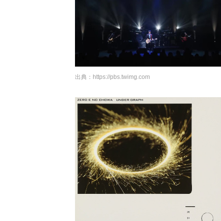
出典：
https://pbs.twimg.com