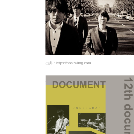
出典：
https://pbs.twimg.com