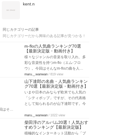
kent.n
同じカテゴリーの記事
同じカテゴリーだから興味のある記事が見つかる！
m-floの人気曲ランキング70選
【最新決定版・動画付き】
様々なジャンルの音楽を取り入れ、多
彩な音楽性を持つm-flo（エム-フロ
ウ）。今回はそんなm-floの曲を人…
maru._.wanwan
/ 819 view
山下達郎の名曲・人気曲ランキン
グ70選【最新決定版・動画付き】
いまや日本のみならず欧米でも人気の
「シティポップ」ですが、その代表格
として知られるのが山下達郎です。今
回はそ…
maru._.wanwan
/ 1022 view
柴田淳のアルバム20選！人気おす
すめランキング【最新決定版】
積極的なインターネット活動から「ブ