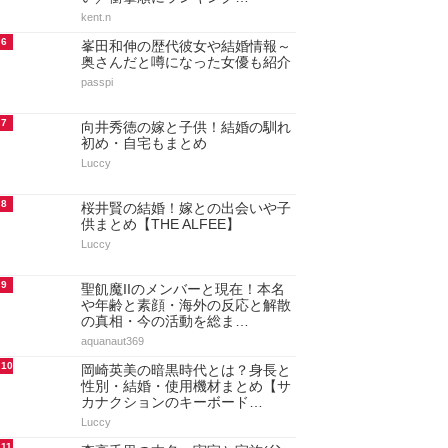
kent.n
6
峯田和伸の歴代彼女や結婚情報～
奥さんだと噂になった女優も紹介
passpi
7
向井秀徳の嫁と子供！結婚の馴れ
初め・自宅もまとめ
Luccy
8
桜井賢の結婚！嫁との出会いや子
供まとめ【THE ALFEE】
Luccy
9
聖飢魔IIのメンバーと現在！本名
や年齢と素顔・海外の反応と解散
の真相・今の活動を総ま…
aquanaut369
10
岡崎英美の暗黒時代とは？身長と
性別・結婚・使用機材まとめ【サ
カナクションのキーボード…
Luccy
11