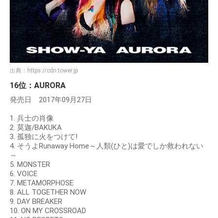
出典：
https://cdn.tower.jp
16位：AURORA
発売日 2017年09月27日
1. 兵士の肖像
2. 莫迦/BAKUKA
3. 孤独に火をつけて!
4. そうよRunaway Home～人類(ひと)は愛でしか救われない
～
5. MONSTER
6. VOICE
7. METAMORPHOSE
8. ALL TOGETHER NOW
9. DAY BREAKER
10. ON MY CROSSROAD