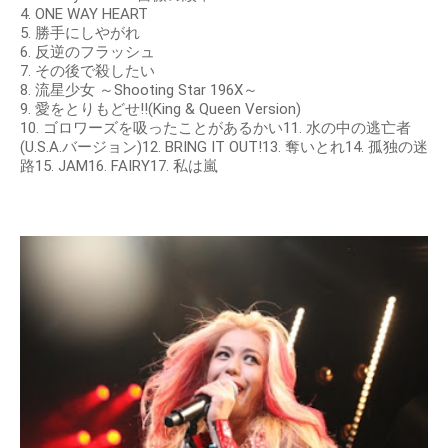
4. ONE WAY HEART
5. 勝手にしやがれ
6. 反逆のフラッシュ
7. その後で殺したい
8. 流星少女 ～Shooting Star 196X～
9. 愛をとりもどせ!!(King & Queen Version)
10. ゴロワーズを吸ったことがあるかい11. 水の中の逃亡者
(U.S.A.バージョン)12. BRING IT OUT!13. 奪いとれ14. 孤独の迷
路15. JAM16. FAIRY17. 私は嵐