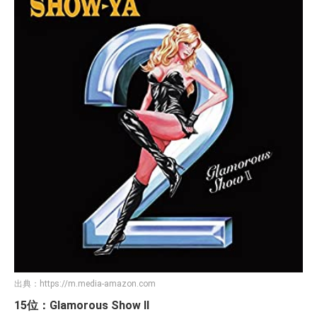
出典：
https://m.media-amazon.com
15位：Glamorous Show II