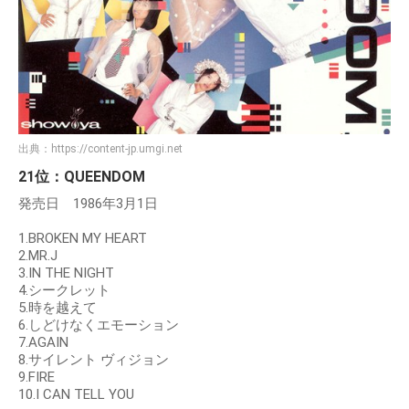
出典：
https://content-jp.umgi.net
21位：QUEENDOM
発売日 1986年3月1日
1.BROKEN MY HEART
2.MR.J
3.IN THE NIGHT
4.シークレット
5.時を越えて
6.しどけなくエモーション
7.AGAIN
8.サイレント ヴィジョン
9.FIRE
10.I CAN TELL YOU