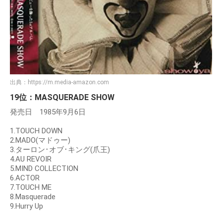
出典：
https://m.media-amazon.com
19位：MASQUERADE SHOW
発売日 1985年9月6日
1.TOUCH DOWN
2.MADO(マドゥー)
3.ターロン･オブ･キング(爪王)
4.AU REVOIR
5.MIND COLLECTION
6.ACTOR
7.TOUCH ME
8.Masquerade
9.Hurry Up