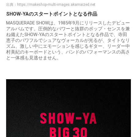
出典：
https://makeshop-multi-images.akamaized.net
SHOW-YAのスタートポイントとなる作品
MASQUERADE SHOWは、1985年9月にリリースしたデビュー
アルバムです。圧倒的なパワーと抜群のポップ・センスを兼
ね備えたSHOW-YAのスタートポイントとなる作品で、寺田
恵子のパワフルでシュアなヴォーカルが光るが、タイトなリ
ズム、激しい中にエモーションを感じるギター、リーダー中
村美紀のキーボードという、バンドのパフォーマンスの高さ
と一体感も見逃せません。