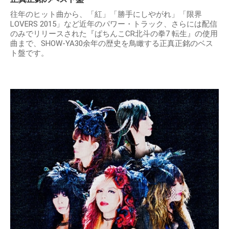
往年のヒット曲から、「紅」「勝手にしやがれ」「限界
LOVERS 2015」など近年のパワー・トラック、さらには配信
のみでリリースされた『ぱちんこCR北斗の拳7 転生』の使用
曲まで、SHOW-YA30余年の歴史を鳥瞰する正真正銘のベス
ト盤です。