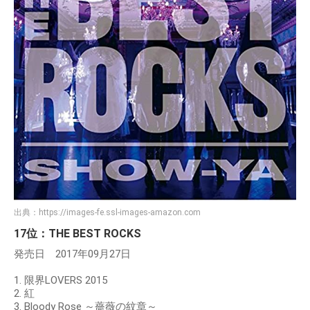
出典：
https://images-fe.ssl-images-amazon.com
17位：THE BEST ROCKS
発売日 2017年09月27日
1. 限界LOVERS 2015
2. 紅
3. Bloody Rose ～薔薇の紋章～