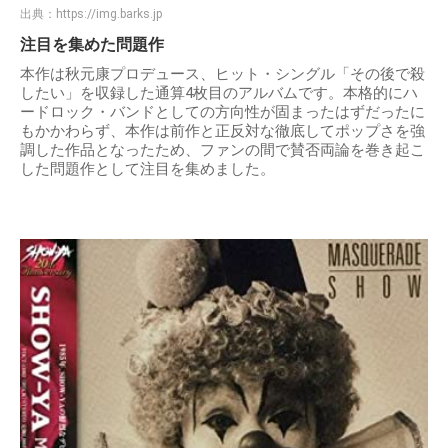
出典：
https://img.barks.jp
注目を集めた問題作
本作は秋元康プロデュース、ヒット・シングル「その後で殺
したい」を収録した通算4枚目のアルバムです。本格的にハ
ードロック・バンドとしての方向性が固まったはずだったに
もかかわらず、本作は前作と正反対な徹底してポップさを強
調した作品となったため、ファンの間で賛否両論を巻き起こ
した問題作として注目を集めました。