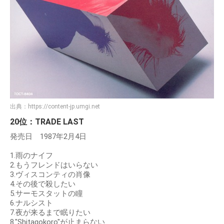
出典：
https://content-jp.umgi.net
20位：TRADE LAST
発売日 1987年2月4日
1.雨のナイフ
2.もうフレンドはいらない
3.ヴィスコンティの肖像
4.その後で殺したい
5.サーモスタットの瞳
6.ナルシスト
7.夜が来るまで眠りたい
8."Shitagokoro"が止まらない